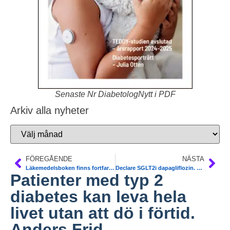
Senaste Nr DiabetologNytt i PDF
Arkiv alla nyheter
FÖREGÅENDE
NÄSTA
Läkemedelsboken finns fortfarande online digital for you. Kapitel om diabetes
Declare SGLT2i dapagliflozin. 17 per cent less hospital for heart failure
Patienter med typ 2
diabetes kan leva hela
livet utan att dö i förtid.
Anders Frid