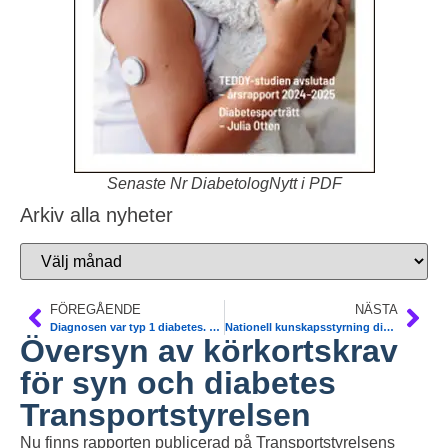
Senaste Nr DiabetologNytt i PDF
Arkiv alla nyheter
FÖREGÅENDE
NÄSTA
Diagnosen var typ 1 diabetes. Nydebuterad diabetes
Nationell kunskapsstyrning diabetes. Ny www. 17 olika Vårdprogram och skrifter
Översyn av körkortskrav
för syn och diabetes
Transportstyrelsen
Nu finns rapporten publicerad på Transportstyrelsens