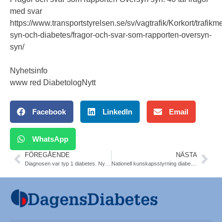
med svar
https://www.transportstyrelsen.se/sv/vagtrafik/Korkort/trafikm
syn-och-diabetes/fragor-och-svar-som-rapporten-oversyn-
syn/
Nyhetsinfo
www red DiabetologNytt
Facebook
LinkedIn
Email
WhatsApp
FÖREGÅENDE
NÄSTA
Diagnosen var typ 1 diabetes. Nydebuterad diabetes
Nationell kunskapsstyrning diabetes. Ny www. 17 olika Vårdprogram och skrifter