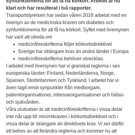
synfunktionerna för att få ha körkort. Arbetet är nu
klart och har resulterat i två rapporter.
Transportstyrelsen har sedan våren 2018 arbetat med en
översyn av de medicinska kraven om diabetes och
synfunktionerna för att få ha körkort. Syftet med översynen
har varit att utreda om
medicinföreskrifterna följer körkortsdirektivet
Sverige har strängare krav än andra länder i Europa
medicinföreskrifterna behöver utvecklas.
I arbetet med översynen har vi granskat reglerna i sex
europeiska länder: Finland, Nederländerna, Norge,
Spanien, Storbritannien och Tyskland. I arbetet har vi
även tagit emot synpunkter från medborgare,
patientorganisationer, intresseorganisationer och hälso-
och sjukvården.
Våra slutsatser är att medicinföreskrifterna i vissa delar
inte når upp till minimikraven i körkortsdirektivet och i
vissa delar är strängare än direktivets krav. Vi ser därför
ett behov av att förändra reglerna och kommer nu att