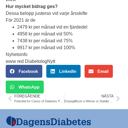
Hur mycket bidrag ges?
Dessa belopp justeras vid varje årsskifte
För 2021 är de
2479 kr per månad vid en fjärdedel
4958 kr per månad vid 50%
7438 kr per månad vid 75%
9917 kr per månad vid 100%
Nyhetsinfo
www red DiabetologNytt
Facebook
LinkedIn
Email
WhatsApp
FÖREGÅENDE
NÄSTA
Potential for Cases of Diabetes Precipitated by COVID. Diab Prof Conference
Empagliflozin a Winner in Stabilized Acute HF. EMPULSE. AHA