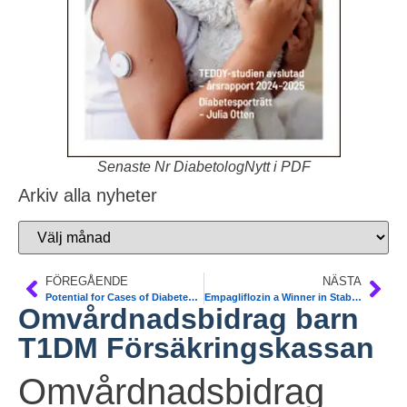
Senaste Nr DiabetologNytt i PDF
Arkiv alla nyheter
FÖREGÅENDE
NÄSTA
Potential for Cases of Diabetes Precipitated by COVID. Diab Prof Conference
Empagliflozin a Winner in Stabilized Acute HF. EMPULSE. AHA
Omvårdnadsbidrag barn
T1DM Försäkringskassan
Omvårdnadsbidrag