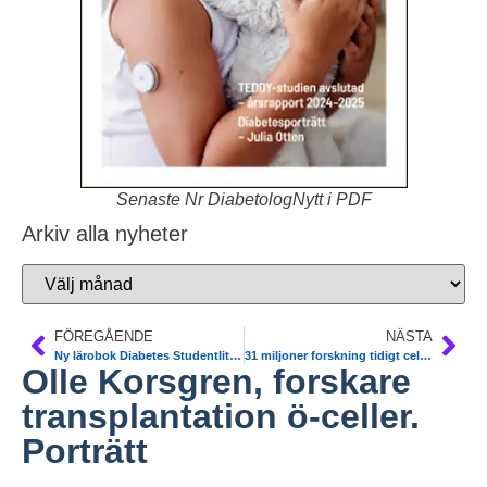
Senaste Nr DiabetologNytt i PDF
Arkiv alla nyheter
FÖREGÅENDE
NÄSTA
Ny lärobok Diabetes Studentlitteratur, recensioner, introduktionspris
31 miljoner forskning tidigt cellåldrande, Uppsala, Gbg, KI
Olle Korsgren, forskare
transplantation ö-celler.
Porträtt