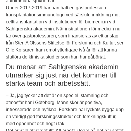
autoimmuna sjukdomar.
Under 2017-2019 har han haft en gästprofessur i
transplantationsimmunologi med särskild inriktning mot
celltransplantation vid institutionen för biomedicin vid
Sahlgrenska akademin. När institutionen för medicin nu
tar över gästprofessuren, som finansieras av ett anslag
från Sten A Olssons Stiftelse för Forskning och Kultur, ser
Olle Korsgren fram emot ytterligare två år för att kunna
slutföra de kliniska studier som han har påbörjat.
Du menar att Sahlgrenska akademin
utmärker sig just när det kommer till
starka team och arbetssätt.
– Ja, jag tycker att det är en speciell stämning och
atmosfär här i Göteborg. Människor är positiva,
intresserade och nyfikna. Forskare har lyckats bygga upp
en väldigt god forskningsstruktur och forskningskultur,
med öppenhet och högt i tak.
Det är väldigt värdefullt. Att arbeta i team på det här sättet