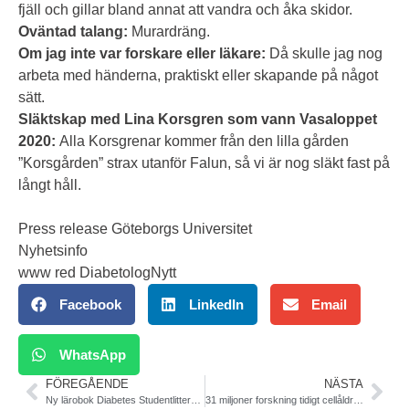
fjäll och gillar bland annat att vandra och åka skidor.
Oväntad talang:
Murardräng.
Om jag inte var forskare eller läkare:
Då skulle jag nog
arbeta med händerna, praktiskt eller skapande på något
sätt.
Släktskap med Lina Korsgren som vann Vasaloppet
2020:
Alla Korsgrenar kommer från den lilla gården
”Korsgården” strax utanför Falun, så vi är nog släkt fast på
långt håll.
Press release Göteborgs Universitet
Nyhetsinfo
www red DiabetologNytt
Facebook
LinkedIn
Email
WhatsApp
FÖREGÅENDE
NÄSTA
Ny lärobok Diabetes Studentlitteratur, recensioner, introduktionspris
31 miljoner forskning tidigt cellåldrande, Uppsala, Gbg, KI