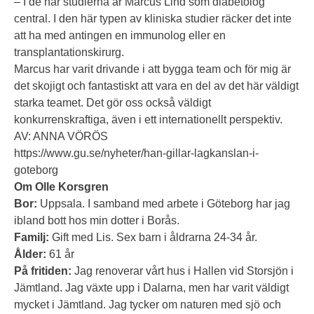
– I de här studierna är Marcus Lind som diabetolog
central. I den här typen av kliniska studier räcker det inte
att ha med antingen en immunolog eller en
transplantationskirurg.
Marcus har varit drivande i att bygga team och för mig är
det skojigt och fantastiskt att vara en del av det här väldigt
starka teamet. Det gör oss också väldigt
konkurrenskraftiga, även i ett internationellt perspektiv.
AV: ANNA VÖRÖS
https://www.gu.se/nyheter/han-gillar-lagkanslan-i-
goteborg
Om Olle Korsgren
Bor:
Uppsala. I samband med arbete i Göteborg har jag
ibland bott hos min dotter i Borås.
Familj:
Gift med Lis. Sex barn i åldrarna 24-34 år.
Ålder:
61 år
På fritiden:
Jag renoverar vårt hus i Hallen vid Storsjön i
Jämtland. Jag växte upp i Dalarna, men har varit väldigt
mycket i Jämtland. Jag tycker om naturen med sjö och