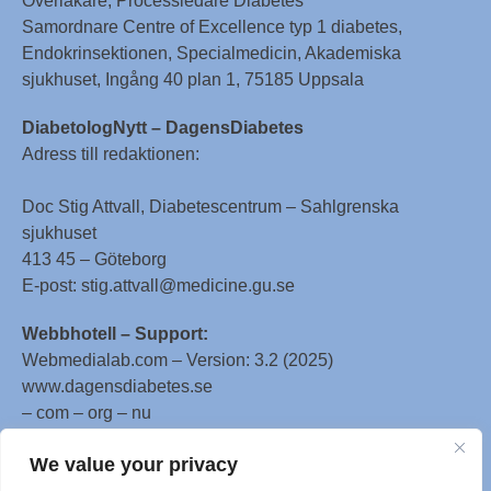
Överläkare, Processledare Diabetes
Samordnare Centre of Excellence typ 1 diabetes,
Endokrinsektionen, Specialmedicin, Akademiska
sjukhuset, Ingång 40 plan 1, 75185 Uppsala
DiabetologNytt – DagensDiabetes
Adress till redaktionen:
Doc Stig Attvall, Diabetescentrum – Sahlgrenska
sjukhuset
413 45 – Göteborg
E-post: stig.attvall@medicine.gu.se
Webbhotell – Support:
Webmedialab.com – Version: 3.2 (2025)
www.dagensdiabetes.se
– com – org – nu
All material on this website
We value your privacy
is protected by copyright, Copyright © 1996-2025 by