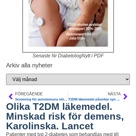
Senaste Nr DiabetologNytt i PDF
Arkiv alla nyheter
FÖREGÅENDE
NÄSTA
Screening för autoimmuna sid i stor skala. Ny metod. Lunds univ
T2DM läkemedel påverkar syn på livsstilsåtgärder. Svensk studie
Olika T2DM läkemedel.
Minskad risk för demens,
Karolinska. Lancet
Patienter med typ 2-diabetes som behandlas med till