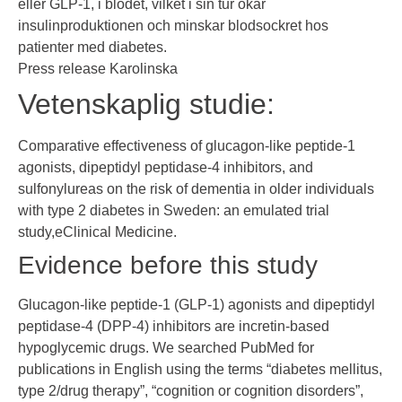
eller GLP-1, i blodet, vilket i sin tur ökar
insulinproduktionen och minskar blodsockret hos
patienter med diabetes.
Press release Karolinska
Vetenskaplig studie:
Comparative effectiveness of glucagon-like peptide-1
agonists, dipeptidyl peptidase-4 inhibitors, and
sulfonylureas on the risk of dementia in older individuals
with type 2 diabetes in Sweden: an emulated trial
study,
eClinical Medicine.
Evidence before this study
Glucagon-like peptide-1 (GLP-1) agonists and dipeptidyl
peptidase-4 (DPP-4) inhibitors are incretin-based
hypoglycemic drugs. We searched PubMed for
publications in English using the terms “diabetes mellitus,
type 2/drug therapy”, “cognition or cognition disorders”,