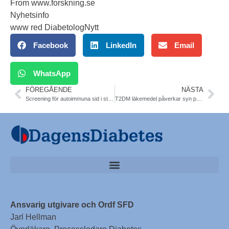
From
www.forskning.se
Nyhetsinfo
www red DiabetologNytt
Facebook
LinkedIn
Email
WhatsApp
FÖREGÅENDE
NÄSTA
Screening för autoimmuna sid i stor skala. Ny metod. Lunds univ
T2DM läkemedel påverkar syn på livsstilsåtgärder. Svensk studie
Ansvarig utgivare och Ordf SFD
Jarl Hellman