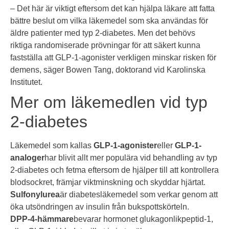
– Det här är viktigt eftersom det kan hjälpa läkare att fatta
bättre beslut om vilka läkemedel som ska användas för
äldre patienter med typ 2-diabetes. Men det behövs
riktiga randomiserade prövningar för att säkert kunna
fastställa att GLP-1-agonister verkligen minskar risken för
demens, säger Bowen Tang, doktorand vid Karolinska
Institutet.
Mer om läkemedlen vid typ
2-diabetes
Läkemedel som kallas
GLP-1-agonister
eller
GLP-1-
analoger
har blivit allt mer populära vid behandling av typ
2-diabetes och fetma eftersom de hjälper till att kontrollera
blodsockret, främjar viktminskning och skyddar hjärtat.
Sulfonylurea
är diabetesläkemedel som verkar genom att
öka utsöndringen av insulin från bukspottskörteln.
DPP-4-hämmare
bevarar hormonet glukagonlikpeptid-1,