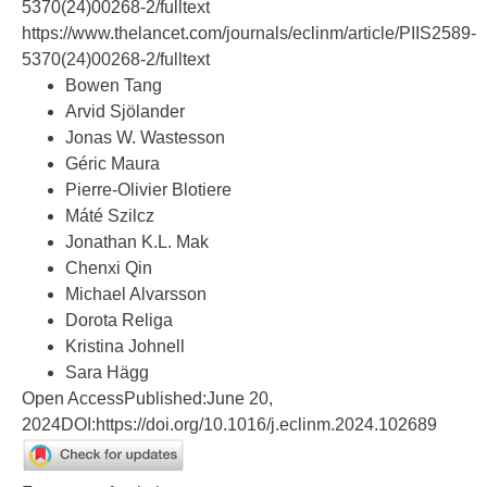
5370
(24)00268-2/fulltext
https://www.thelancet.com/journals/eclinm/article/PIIS2589-
5370
(24)00268-2/fulltext
Bowen Tang
Arvid Sjölander
Jonas W. Wastesson
Géric Maura
Pierre-Olivier Blotiere
Máté Szilcz
Jonathan K.L. Mak
Chenxi Qin
Michael Alvarsson
Dorota Religa
Kristina Johnell
Sara Hägg
Open AccessPublished:June 20,
2024DOI:
https://doi.org/10.1016/j.eclinm.2024.102689