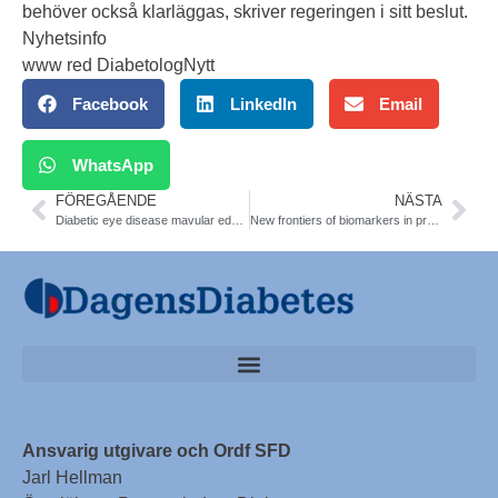
behöver också klarläggas, skriver regeringen i sitt beslut.
Nyhetsinfo
www red DiabetologNytt
Facebook
LinkedIn
Email
WhatsApp
FÖREGÅENDE
NÄSTA
Diabetic eye disease mavular edema may be effectively treated with anti-vascular endothelial growth factor medication in patients. Meta-analysis 51 articles. BMJ
New frontiers of biomarkers in prediction of cardiovascular disease. June 7-8th 2013 Venue: “Jubileumsaulan” (Main Hall), Skåne University Hospital, Jan Waldenströms gata 1-5, Malmö
Ansvarig utgivare och Ordf SFD
Jarl Hellman