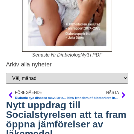
Senaste Nr DiabetologNytt i PDF
Arkiv alla nyheter
FÖREGÅENDE
NÄSTA
Diabetic eye disease mavular edema may be effectively treated with anti-vascular endothelial growth factor medication in patients. Meta-analysis 51 articles. BMJ
New frontiers of biomarkers in prediction of cardiovascular disease. June 7-8th 2013 Venue: “Jubileumsaulan” (Main Hall), Skåne University Hospital, Jan Waldenströms gata 1-5, Malmö
Nytt uppdrag till
Socialstyrelsen att ta fram
öppna jämförelser av
läkemedel