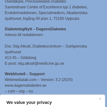
Överläkare, Processledare Diabetes
Samordnare Centre of Excellence typ 1 diabetes,
Endokrinsektionen, Specialmedicin, Akademiska
sjukhuset, Ingång 40 plan 1, 75185 Uppsala
DiabetologNytt – DagensDiabetes
Adress till redaktionen:
Doc Stig Attvall, Diabetescentrum – Sahlgrenska
sjukhuset
413 45 – Göteborg
E-post: stig.attvall@medicine.gu.se
Webbhotell – Support:
Webmedialab.com – Version: 3.2 (2025)
www.dagensdiabetes.se
– com – org – nu
All material on this website
We value your privacy