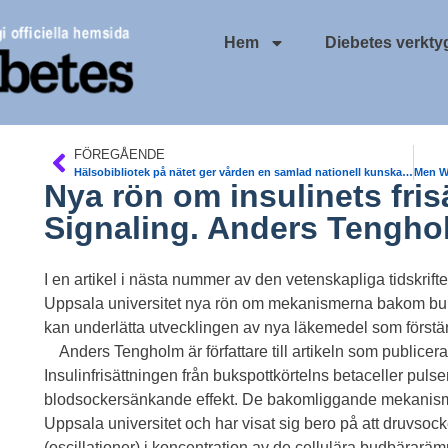
Hem
Diebetes verkty
FÖREGÅENDE
Hälsobibliotek på nätet ger vården en samlad nationell kunskapsbank på internet. SBU. Regeringen
Nya rön om insulinets fris
Signaling. Anders Tengho
I en artikel i nästa nummer av den vetenskapliga tidskrift
Uppsala universitet nya rön om mekanismerna bakom buksp
kan underlätta utvecklingen av nya läkemedel som förstär
Anders Tengholm är författare till artikeln som publicera
Insulinfrisättningen från bukspottkörtelns betaceller pulsera
blodsockersänkande effekt. De bakomliggande mekanisme
Uppsala universitet och har visat sig bero på att druvso
(oscillationer) i koncentration av de cellulära budbärarä