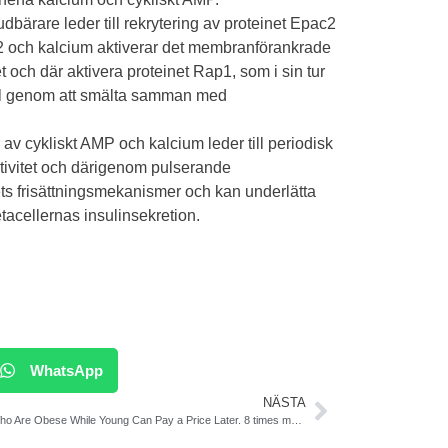
bärare leder till rekrytering av proteinet Epac2
c2 och kalcium aktiverar det membranförankrade
och där aktivera proteinet Rap1, som i sin tur
ehåll genom att smälta samman med
av cykliskt AMP och kalcium leder till periodisk
ktivitet och därigenom pulserande
inets frisättningsmekanismer och kan underlätta
acellernas insulinsekretion.
WhatsApp
NÄSTA
Men Who Are Obese While Young Can Pay a Price Later. 8 times more likely to develop T2DM. Danish Study. BMJ Open