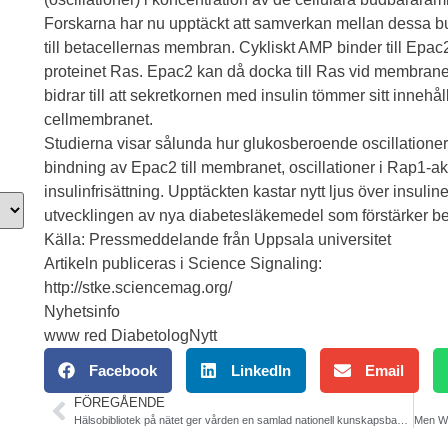
Forskarna har nu upptäckt att samverkan mellan dessa bud
till betacellernas membran. Cykliskt AMP binder till Epa
proteinet Ras. Epac2 kan då docka till Ras vid membranet 
bidrar till att sekretkornen med insulin tömmer sitt inn
cellmembranet.
Studierna visar sålunda hur glukosberoende oscillationer 
bindning av Epac2 till membranet, oscillationer i Rap1-a
insulinfrisättning. Upptäckten kastar nytt ljus över insul
utvecklingen av nya diabetesläkemedel som förstärker bet
Källa: Pressmeddelande från Uppsala universitet
Artikeln publiceras i Science Signaling:
http://stke.sciencemag.org/
Nyhetsinfo
www red DiabetologNytt
Facebook
LinkedIn
Email
FÖREGÅENDE
Hälsobibliotek på nätet ger vården en samlad nationell kunskapsbank på internet. SBU. Regeringen