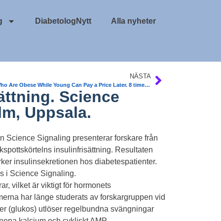
g
DiabetologNytt
Alla nyheter
NÄSTA
Men Who Are Obese While Young Can Pay a Price Later. 8 times more likely to develop T2DM. Danish Study. BMJ Open
ättning. Science
lm, Uppsala.
en Science Signaling presenterar forskare från
ottskörtelns insulinfrisättning. Resultaten
ker insulinsekretionen hos diabetespatienter.
s i Science Signaling.
r, vilket är viktigt för hormonets
rna har länge studerats av forskargruppen vid
cker (glukos) utlöser regelbundna svängningar
mnena kalcium och cykliskt AMP.