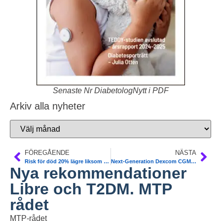
Senaste Nr DiabetologNytt i PDF
Arkiv alla nyheter
FÖREGÅENDE
NÄSTA
Risk för död 20% lägre liksom hjärtinfarkt T2DM vid tidig optimering av HbA1c. Diab Care Marcus Lind
Next-Generation Dexcom CGM, G7, Accurate and Easier to Use than G6. DTT
Nya rekommendationer
Libre och T2DM. MTP
rådet
MTP-rådet