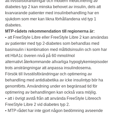
att livsstilsförändringar och modern medicinering av
diabetes typ 2 kan minska behovet av insulin, dels att
kvarvarande patienter med insulinbehandling har en
sjukdom som mer kan likna förhållandena vid typ 1
diabetes.
MTP-rådets rekommendation till regionerna är:
• att FreeStyle Libre eller FreeStyle Libre 2 kan användas
av patienter med typ 2-diabetes som behandlas med
basinsulin i kombination med måltidsinsulin och som har
ett HbA1c överen nivå på 60 mmol/mol
alternativt återkommande allvarliga hypoglykemiepisoder
trots ansträngningar att anpassa insulindoserna.
Försök till livsstilsförändringar och optimering av
behandling med antidiabetika av icke insulintyp bör ha
genomförts. Användning under en begränsad tid för
optimering av behandlingen kan också vara möjlig.
• att i övrigt avstå från att använda FreeStyle Libreoch
FreeStyle Libre 2 vid diabetes typ 2.
• MTP-rådet har inte gjort någon bedömning avseende