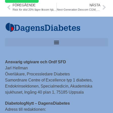
FÖREGÅENDE
NÄSTA
Risk för död 20% lägre liksom hjärtinfarkt T2DM vid tidig optimering av HbA1c. Diab Care Marcus Lind
Next-Generation Dexcom CGM, G7, Accurate and Easier to Use than G6. DTT
Ansvarig utgivare och Ordf SFD
Jarl Hellman
Överläkare, Processledare Diabetes
Samordnare Centre of Excellence typ 1 diabetes,
Endokrinsektionen, Specialmedicin, Akademiska
sjukhuset, Ingång 40 plan 1, 75185 Uppsala
DiabetologNytt – DagensDiabetes
Adress till redaktionen: