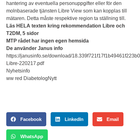
hantering av eventuella personuppgifter eller för den
molnbaserade tjänsten Libre View som kan kopplas till
mätaren. Detta måste respektive region ta ställning till.
Läs HELA texten kring rekommendation Libre och
T2DM, 5 sidor
MTP rådet har ingen egen hemsida
De använder Janus info
https://janusinfo.se/download/18.339f721f17f1b49461f223b
Libre-220217.pdf
Nyhetsinfo
ww red DiabetologNytt
Facebook
LinkedIn
Email
WhatsApp