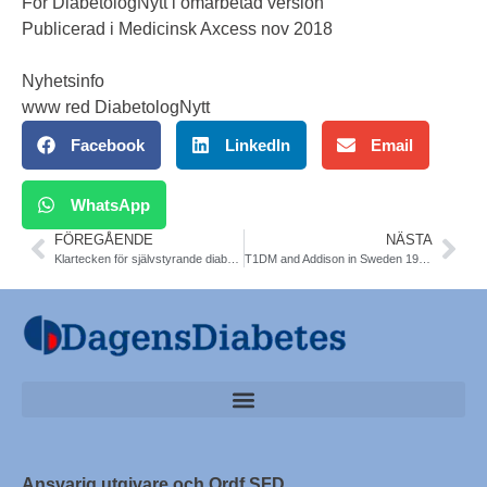
För DiabetologNytt i omarbetad version
Publicerad i Medicinsk Axcess nov 2018
Nyhetsinfo
www red DiabetologNytt
Facebook
LinkedIn
Email
WhatsApp
FÖREGÅENDE
NÄSTA
Klartecken för självstyrande diabetespump. TLV. NT-råd. SKL.
T1DM and Addison in Sweden 1998-2012. Risk indicators. NDR.
Ansvarig utgivare och Ordf SFD