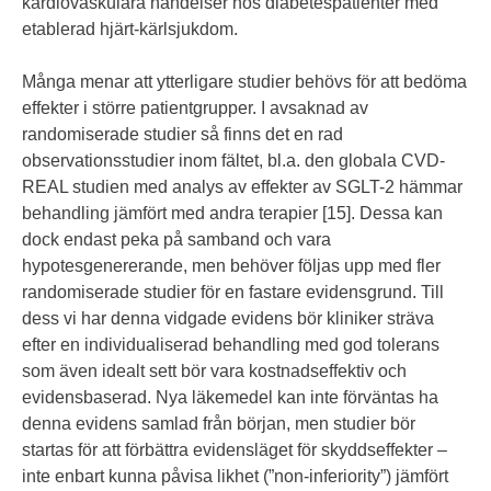
kardiovaskulära händelser hos diabetespatienter med
etablerad hjärt-kärlsjukdom.
Många menar att ytterligare studier behövs för att bedöma
effekter i större patientgrupper. I avsaknad av
randomiserade studier så finns det en rad
observationsstudier inom fältet, bl.a. den globala CVD-
REAL studien med analys av effekter av SGLT-2 hämmar
behandling jämfört med andra terapier [15]. Dessa kan
dock endast peka på samband och vara
hypotesgenererande, men behöver följas upp med fler
randomiserade studier för en fastare evidensgrund. Till
dess vi har denna vidgade evidens bör kliniker sträva
efter en individualiserad behandling med god tolerans
som även idealt sett bör vara kostnadseffektiv och
evidensbaserad. Nya läkemedel kan inte förväntas ha
denna evidens samlad från början, men studier bör
startas för att förbättra evidensläget för skyddseffekter –
inte enbart kunna påvisa likhet (”non-inferiority”) jämfört