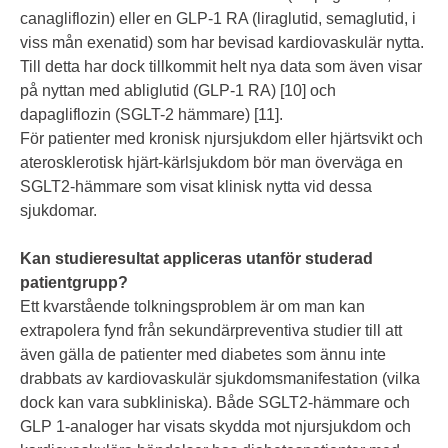
canagliflozin) eller en GLP-1 RA (liraglutid, semaglutid, i
viss mån exenatid) som har bevisad kardiovaskulär nytta.
Till detta har dock tillkommit helt nya data som även visar
på nyttan med abliglutid (GLP-1 RA) [10] och
dapagliflozin (SGLT-2 hämmare) [11].
För patienter med kronisk njursjukdom eller hjärtsvikt och
aterosklerotisk hjärt-kärlsjukdom bör man överväga en
SGLT2-hämmare som visat klinisk nytta vid dessa
sjukdomar.
Kan studieresultat appliceras utanför studerad
patientgrupp?
Ett kvarstående tolkningsproblem är om man kan
extrapolera fynd från sekundärpreventiva studier till att
även gälla de patienter med diabetes som ännu inte
drabbats av kardiovaskulär sjukdomsmanifestation (vilka
dock kan vara subkliniska). Både SGLT2-hämmare och
GLP 1-analoger har visats skydda mot njursjukdom och