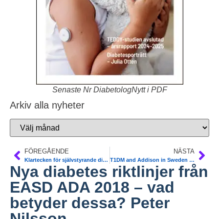
Senaste Nr DiabetologNytt i PDF
Arkiv alla nyheter
FÖREGÅENDE
NÄSTA
Klartecken för självstyrande diabetespump. TLV. NT-råd. SKL.
T1DM and Addison in Sweden 1998-2012. Risk indicators. NDR.
Nya diabetes riktlinjer från
EASD ADA 2018 – vad
betyder dessa? Peter
Nilsson