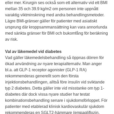
eller mer. Kirurgin ses också som ett alternativ vid ett BMI
mellan 35 och 39.9 kg/m2 om personen inte uppnått
varaktig viktminskning med andra behandlingsmetoder.
Lägre BMI-gränser gäller för patienter med asiatiskt
ursprung där kroppsammansättning kan vara annorlunda
med sänkta gränser för BMI och bukomfång för beräkning
av risk.
Val av läkemedel vid diabetes
Vad gäller läkemedelsbehandling så öppnas dörren för
ökad användning av nyare terapialternativ. Man anger
bl.a. att GLP-1 receptor agonister (GLP-1 RA)
rekommenderas generellt som den första
injektionsbehandlingen, alltså före insulin vid sviktande
typ 2 diabetes. Detta gäller inte vid misstanke om typ 1-
diabetes där dock vissa nyare studier har testat
kombinationsbehandling senare i sjukdomsförloppet. För
patienter med etablerad klinisk kardiovaskulär sjukdom
rekommenderas en SGLT2-hämmare (empagliflozin,