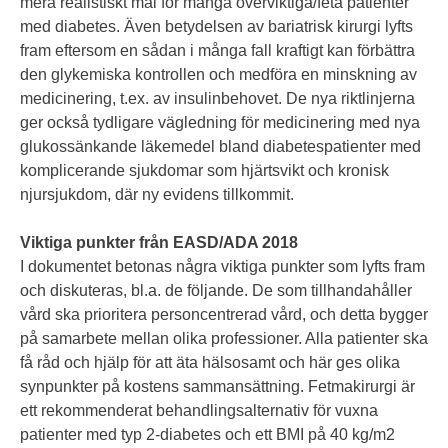
mera realistiskt mål för många överviktiga/feta patienter
med diabetes. Även betydelsen av bariatrisk kirurgi lyfts
fram eftersom en sådan i många fall kraftigt kan förbättra
den glykemiska kontrollen och medföra en minskning av
medicinering, t.ex. av insulinbehovet. De nya riktlinjerna
ger också tydligare vägledning för medicinering med nya
glukossänkande läkemedel bland diabetespatienter med
komplicerande sjukdomar som hjärtsvikt och kronisk
njursjukdom, där ny evidens tillkommit.
Viktiga punkter från EASD/ADA 2018
I dokumentet betonas några viktiga punkter som lyfts fram
och diskuteras, bl.a. de följande. De som tillhandahåller
vård ska prioritera personcentrerad vård, och detta bygger
på samarbete mellan olika professioner. Alla patienter ska
få råd och hjälp för att äta hälsosamt och här ges olika
synpunkter på kostens sammansättning. Fetmakirurgi är
ett rekommenderat behandlingsalternativ för vuxna
patienter med typ 2-diabetes och ett BMI på 40 kg/m2