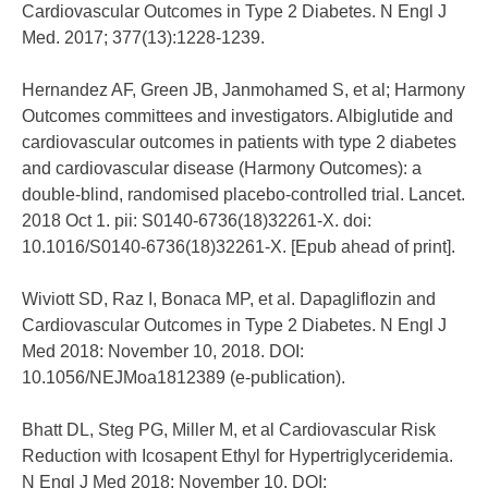
Cardiovascular Outcomes in Type 2 Diabetes. N Engl J
Med. 2017; 377(13):1228-1239.
Hernandez AF, Green JB, Janmohamed S, et al; Harmony
Outcomes committees and investigators. Albiglutide and
cardiovascular outcomes in patients with type 2 diabetes
and cardiovascular disease (Harmony Outcomes): a
double-blind, randomised placebo-controlled trial. Lancet.
2018 Oct 1. pii: S0140-6736(18)32261-X. doi:
10.1016/S0140-6736(18)32261-X. [Epub ahead of print].
Wiviott SD, Raz I, Bonaca MP, et al. Dapagliflozin and
Cardiovascular Outcomes in Type 2 Diabetes. N Engl J
Med 2018: November 10, 2018. DOI:
10.1056/NEJMoa1812389 (e-publication).
Bhatt DL, Steg PG, Miller M, et al Cardiovascular Risk
Reduction with Icosapent Ethyl for Hypertriglyceridemia.
N Engl J Med 2018; November 10. DOI: