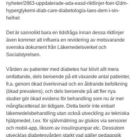
nyheter/2863-uppdaterade-ada-easd-riktlinjer-foer-t2dm-
hyperglykemi-diab-care-diabetologia-laes-dem-i-sin-
helhet
Det är sannolikt bara en tidsfråga innan dessa riktlinjer
även kommer att influera en revidering av motsvarande
svenska dokument från Läkemedelsverket och
Socialstyrelsen.
Vården av patienter med diabetes har blivit allt mera
omfattande, dels beroende på ett växande antal patienter,
fr.a. genom ökad överlevnad och en åldrande befolkning
(ökad prevalens), och dels beroende på att fler nya
studier gör ökad evidens för behandling som nu är mer
mångfacetterad än tidigare. Detta berör inte enbart
läkemedelsbehandling utan också utveckling av tekniska
hjälpmedel, t.ex. för självmätning av glukos via sensorer
och mobil-app, liksom av insulinpumpar etc. Dessutom
utvecklas diabetesvården starkt vad gäller pedagogik