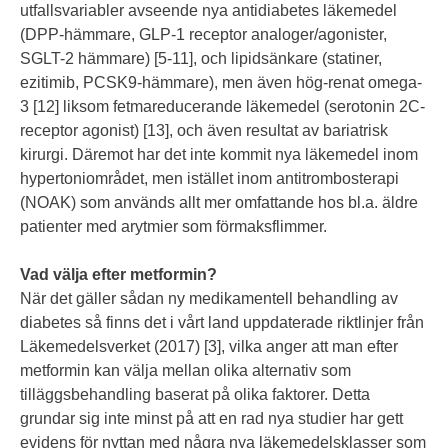
utfallsvariabler avseende nya antidiabetes läkemedel
(DPP-hämmare, GLP-1 receptor analoger/agonister,
SGLT-2 hämmare) [5-11], och lipidsänkare (statiner,
ezitimib, PCSK9-hämmare), men även hög-renat omega-
3 [12] liksom fetmareducerande läkemedel (serotonin 2C-
receptor agonist) [13], och även resultat av bariatrisk
kirurgi. Däremot har det inte kommit nya läkemedel inom
hypertoniområdet, men istället inom antitrombosterapi
(NOAK) som används allt mer omfattande hos bl.a. äldre
patienter med arytmier som förmaksflimmer.
Vad välja efter metformin?
När det gäller sådan ny medikamentell behandling av
diabetes så finns det i vårt land uppdaterade riktlinjer från
Läkemedelsverket (2017) [3], vilka anger att man efter
metformin kan välja mellan olika alternativ som
tilläggsbehandling baserat på olika faktorer. Detta
grundar sig inte minst på att en rad nya studier har gett
evidens för nyttan med några nya läkemedelsklasser som