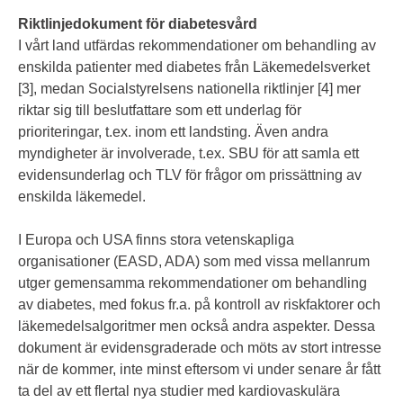
Riktlinjedokument för diabetesvård
I vårt land utfärdas rekommendationer om behandling av
enskilda patienter med diabetes från Läkemedelsverket
[3], medan Socialstyrelsens nationella riktlinjer [4] mer
riktar sig till beslutfattare som ett underlag för
prioriteringar, t.ex. inom ett landsting. Även andra
myndigheter är involverade, t.ex. SBU för att samla ett
evidensunderlag och TLV för frågor om prissättning av
enskilda läkemedel.
I Europa och USA finns stora vetenskapliga
organisationer (EASD, ADA) som med vissa mellanrum
utger gemensamma rekommendationer om behandling
av diabetes, med fokus fr.a. på kontroll av riskfaktorer och
läkemedelsalgoritmer men också andra aspekter. Dessa
dokument är evidensgraderade och möts av stort intresse
när de kommer, inte minst eftersom vi under senare år fått
ta del av ett flertal nya studier med kardiovaskulära