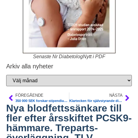
Senaste Nr DiabetologNytt i PDF
Arkiv alla nyheter
FÖREGÅENDE
NÄSTA
350 000 SEK forskar-stipendium till Ulla Hellstrand, Göteborg. D-Foot
Klartecken för självstyrande diabetespump. TLV. NT-råd. SKL.
Nya blodfettssänkare till
fler efter årsskiftet PCSK9-
hämmare. Treparts-
överläggning. TLV