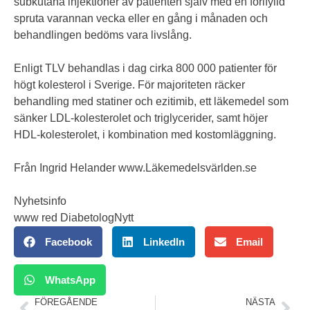
subkutana injektioner av patienten själv med en förifylld
spruta varannan vecka eller en gång i månaden och
behandlingen bedöms vara livslång.
Enligt TLV behandlas i dag cirka 800 000 patienter för
högt kolesterol i Sverige. För majoriteten räcker
behandling med statiner och ezitimib, ett läkemedel som
sänker LDL-kolesterolet och triglycerider, samt höjer
HDL-kolesterolet, i kombination med kostomläggning.
Från Ingrid Helander
www.Läkemedelsvärlden.se
Nyhetsinfo
www red DiabetologNytt
Facebook
LinkedIn
Email
WhatsApp
FÖREGÅENDE
NÄSTA