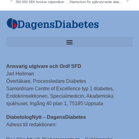
350 000 SEK forskar-stipendium till Ulla Hellstrand, Göteborg. D-Foot
Klartecken för självstyrande diabetespump. TLV. NT-råd. SKL.
Ansvarig utgivare och Ordf SFD
Jarl Hellman
Överläkare, Processledare Diabetes
Samordnare Centre of Excellence typ 1 diabetes,
Endokrinsektionen, Specialmedicin, Akademiska
sjukhuset, Ingång 40 plan 1, 75185 Uppsala
DiabetologNytt – DagensDiabetes
Adress till redaktionen: