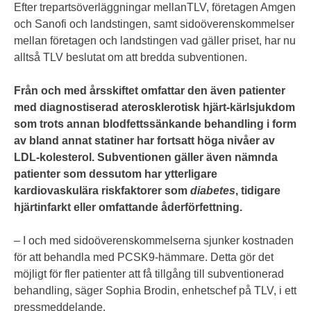
Efter trepartsöverläggningar mellanTLV, företagen Amgen
och Sanofi och landstingen, samt sidoöverenskommelser
mellan företagen och landstingen vad gäller priset, har nu
alltså TLV beslutat om att bredda subventionen.
Från och med årsskiftet omfattar den även patienter
med diagnostiserad aterosklerotisk hjärt-kärlsjukdom
som trots annan blodfettssänkande behandling i form
av bland annat statiner har fortsatt höga nivåer av
LDL-kolesterol. Subventionen gäller även nämnda
patienter som dessutom har ytterligare
kardiovaskulära riskfaktorer som
diabetes
, tidigare
hjärtinfarkt eller omfattande åderförfettning.
– I och med sidoöverenskommelserna sjunker kostnaden
för att behandla med PCSK9-hämmare. Detta gör det
möjligt för fler patienter att få tillgång till subventionerad
behandling, säger Sophia Brodin, enhetschef på TLV, i ett
pressmeddelande.