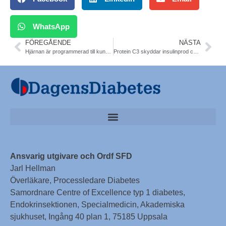
WhatsApp
FÖREGÅENDE
NÄSTA
Hjärnan är programmerad till kunskapsresistens. Lunds Universitet
Protein C3 skyddar insulinprod celler. Djurstudie. Sv studie. PNAS
Ansvarig utgivare och Ordf SFD
Jarl Hellman
Överläkare, Processledare Diabetes
Samordnare Centre of Excellence typ 1 diabetes,
Endokrinsektionen, Specialmedicin, Akademiska
sjukhuset, Ingång 40 plan 1, 75185 Uppsala