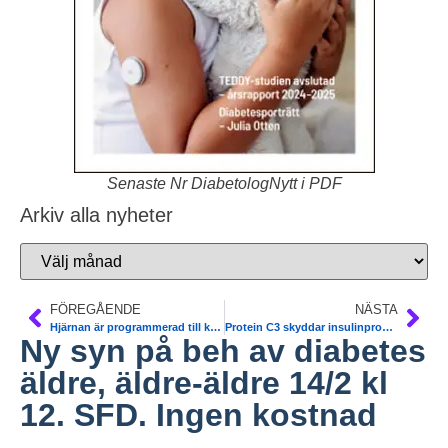
Senaste Nr DiabetologNytt i PDF
Arkiv alla nyheter
FÖREGÅENDE
NÄSTA
Hjärnan är programmerad till kunskapsresistens. Lunds Universitet
Protein C3 skyddar insulinprod celler. Djurstudie. Sv studie. PNAS
Ny syn på beh av diabetes
äldre, äldre-äldre 14/2 kl
12. SFD. Ingen kostnad