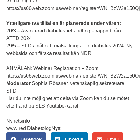
Anmäl dig här
https://us06web.zoom.us/webinar/register/WN_BzW2a150Q
Ytterligare två tillfällen är planerade under våren:
20/3 – Avancerad diabetesbehandling – rapport från
ATTD 2024
29/5 – SFDs mål och målsättningar för diabetes 2024. Ny
webbsida och färska resultat från NDR
ANMÄLAN:
Webinar Registration – Zoom
https://us06web.zoom.us/webinar/register/WN_BzW2a150Q
Moderator
Sophia Rössner, vetenskaplig sekreterare
SFD
Har du inte möjlighet att delta via Zoom kan du se mötet i
efterhand på
SLS Youtube-kanal.
Nyhetsinfo
www red DiabetologNytt
Facebook
LinkedIn
Email