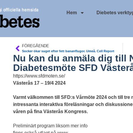
Hem
Diebetes verkty
FÖREGÅENDE
Socker ökar suget efter fett bananflugor. Umeå. Cell Report
Nu kan du anmäla dig till 
Diabetesmöte SFD Västerå
https://www.sfdmoten.se/
Västerås 17 – 19/4 2024
Varmt välkommen till SFD:s Vårmöte 2024 och till tr
intressanta interaktiva föreläsningar och diskussione
våren på fina Västerås Kongress.
Preliminärt program liksom mer info
finns också utlagt på www