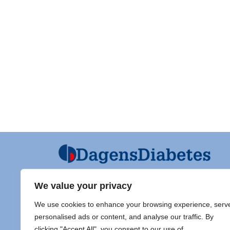
We value your privacy
Ansvarig utgivare och Ordf SFD
Diabet
We use cookies to enhance your browsing experience, serv
Jarl Hellman
Adress 
personalised ads or content, and analyse our traffic. By
Överläkare, Processledare Diabetes
clicking "Accept All", you consent to our use of
Samordnare Centre of Excellence typ
Doc Sti