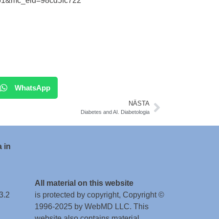
a661&mc_eid=98cd5fc722
WhatsApp
NÄSTA
Diabetes and AI. Diabetologia
 in
All material on this website
3.2
is protected by copyright, Copyright ©
1996-2025 by WebMD LLC. This
website also contains material