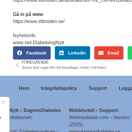
https://www.sfdmoten.se/abstraktinfo/?mc_cid=e91b8f
Gå in på www
https://www.sfdmoten.se/
Nyhetsinfo
www red DiabetologNytt
Facebook
LinkedIn
Email
FÖREGÅENDE
Socker ökar suget efter fett bananflugor. Umeå. Cell Report
Hem
Integritetspolicy
Support
Logga
ologNytt – DagensDiabetes
Webbhotell – Support:
e
till redaktionen:
Webmedialab.com – Version: 
(2025)
g Attvall, Diabetescentrum –
www.dagensdiabetes.se