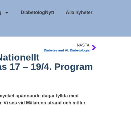
g
DiabetologNytt
Alla nyheter
NÄSTA
Diabetes and AI. Diabetologia
Nationellt
s 17 – 19/4. Program
e mycket spännande dagar fyllda med
r. Vi ses vid Mälarens strand och möter