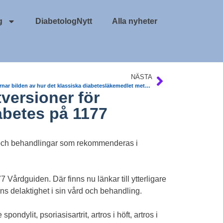
g
DiabetologNytt
Alla nyheter
NÄSTA
Nu klarnar bilden av hur det klassiska diabetesläkemedlet metformin verkar i kroppen, efter 60 år. Fredrik Bäckhed, Sahlgrenska. Nature Medicine
tversioner för
iabetes på 1177
 och behandlingar som rekommenderas i
Vårdguiden. Där finns nu länkar till ytterligare
tens delaktighet i sin vård och behandling.
dylit, psoriasisartrit, artros i höft, artros i