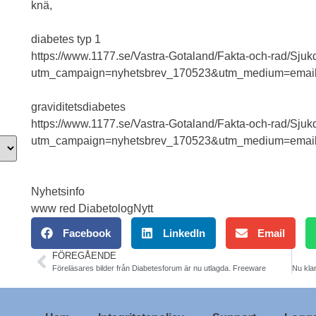
knä,
diabetes typ 1
https://www.1177.se/Vastra-Gotaland/Fakta-och-rad/Sjuk
utm_campaign=nyhetsbrev_170523&utm_medium=email
graviditetsdiabetes
https://www.1177.se/Vastra-Gotaland/Fakta-och-rad/Sjukd
utm_campaign=nyhetsbrev_170523&utm_medium=email
Nyhetsinfo
www red DiabetologNytt
Facebook
LinkedIn
Email
FÖREGÅENDE
Föreläsares bilder från Diabetesforum är nu utlagda. Freeware