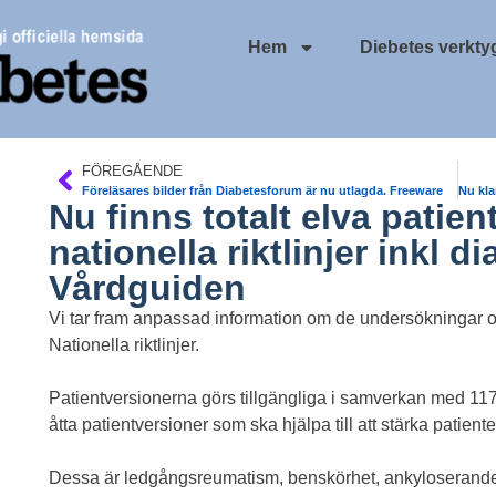
Hem
Diebetes verkty
FÖREGÅENDE
Föreläsares bilder från Diabetesforum är nu utlagda. Freeware
Nu finns totalt elva patien
nationella riktlinjer inkl d
Vårdguiden
Vi tar fram anpassad information om de undersökningar
Nationella riktlinjer.
Patientversionerna görs tillgängliga i samverkan med 1177 
åtta patientversioner som ska hjälpa till att stärka patien
Dessa är ledgångsreumatism, benskörhet, ankyloserande spon