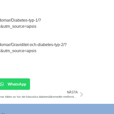
domar/Diabetes-typ-1/?
&utm_source=apsis
omar/Graviditet-och-diabetes-typ-2/?
&utm_source=apsis
WhatsApp
NÄSTA
Nu klarnar bilden av hur det klassiska diabetesläkemedlet metformin verkar i kroppen, efter 60 år. Fredrik Bäckhed, Sahlgrenska. Nature Medicine