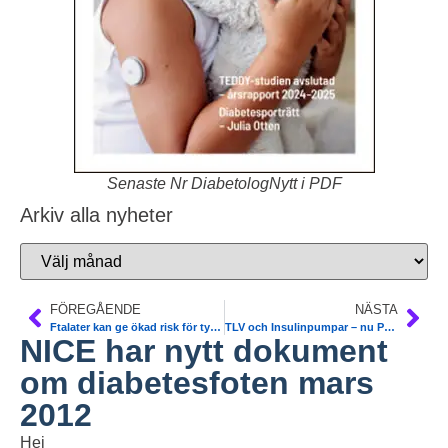
Senaste Nr DiabetologNytt i PDF
Arkiv alla nyheter
FÖREGÅENDE
NÄSTA
Ftalater kan ge ökad risk för typ 2-diabetes
TLV och Insulinpumpar – nu Pris och Kvalitet
NICE har nytt dokument
om diabetesfoten mars
2012
Hej