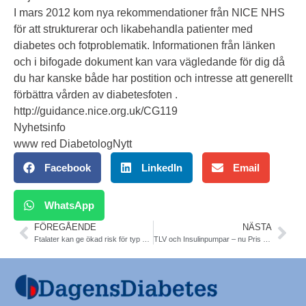
I mars 2012 kom nya rekommendationer från NICE NHS
för att strukturerar och likabehandla patienter med
diabetes och fotproblematik. Informationen från länken
och i bifogade dokument kan vara vägledande för dig då
du har kanske både har postition och intresse att generellt
förbättra vården av diabetesfoten .
http://guidance.nice.org.uk/CG119
Nyhetsinfo
www red DiabetologNytt
Facebook
LinkedIn
Email
WhatsApp
FÖREGÅENDE
NÄSTA
Ftalater kan ge ökad risk för typ 2-diabetes
TLV och Insulinpumpar – nu Pris och Kvalitet