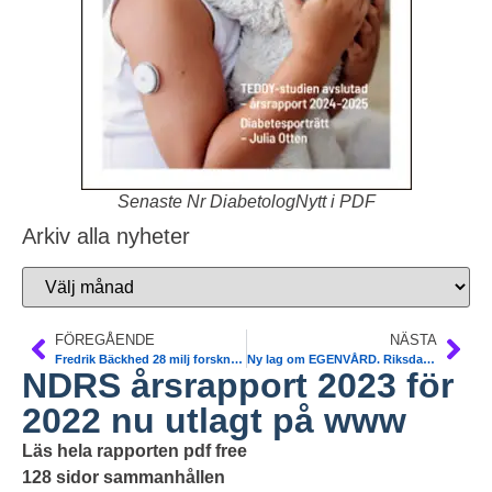
Senaste Nr DiabetologNytt i PDF
Arkiv alla nyheter
FÖREGÅENDE
NÄSTA
Fredrik Bäckhed 28 milj forskn tarm-stelhet hjärta kärl
Ny lag om EGENVÅRD. Riksdagen.Socialstyrelsen
NDRS årsrapport 2023 för
2022 nu utlagt på www
Läs hela rapporten pdf free
128 sidor sammanhållen