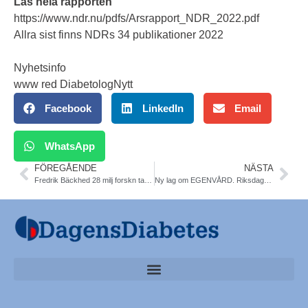
Läs hela rapporten
https://www.ndr.nu/pdfs/Arsrapport_NDR_2022.pdf
Allra sist finns NDRs 34 publikationer 2022
Nyhetsinfo
www red DiabetologNytt
Facebook
LinkedIn
Email
WhatsApp
FÖREGÅENDE
NÄSTA
Fredrik Bäckhed 28 milj forskn tarm-stelhet hjärta kärl
Ny lag om EGENVÅRD. Riksdagen.Socialstyrelsen