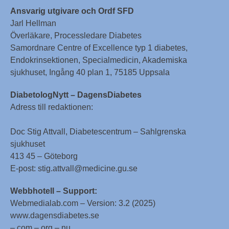
Ansvarig utgivare och Ordf SFD
Jarl Hellman
Överläkare, Processledare Diabetes
Samordnare Centre of Excellence typ 1 diabetes,
Endokrinsektionen, Specialmedicin, Akademiska
sjukhuset, Ingång 40 plan 1, 75185 Uppsala
DiabetologNytt – DagensDiabetes
Adress till redaktionen:
Doc Stig Attvall, Diabetescentrum – Sahlgrenska
sjukhuset
413 45 – Göteborg
E-post: stig.attvall@medicine.gu.se
Webbhotell – Support:
Webmedialab.com – Version: 3.2 (2025)
www.dagensdiabetes.se
– com – org – nu