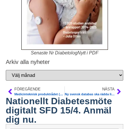
Senaste Nr DiabetologNytt i PDF
Arkiv alla nyheter
FÖREGÅENDE
NÄSTA
Medicinteknisk produktrådet (MTP-rådet). Sofia Melin koordinator
Ny svensk databas ska rädda liv. Världens största. SCAPIS
Nationellt Diabetesmöte
digitalt SFD 15/4. Anmäl
dig nu.