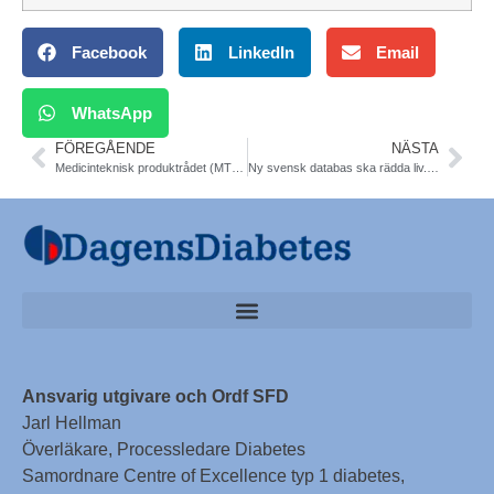
Facebook
LinkedIn
Email
WhatsApp
FÖREGÅENDE
NÄSTA
Medicinteknisk produktrådet (MTP-rådet). Sofia Melin koordinator
Ny svensk databas ska rädda liv. Världens största. SCAPIS
Ansvarig utgivare och Ordf SFD
Jarl Hellman
Överläkare, Processledare Diabetes
Samordnare Centre of Excellence typ 1 diabetes,