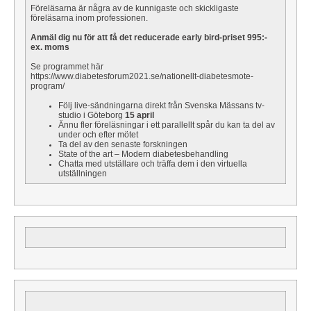
Föreläsarna är några av de kunnigaste och skickligaste
föreläsarna inom professionen.
A
nmäl dig nu för att få det reducerade early bird-priset 995:-
ex. moms
Se programmet här
https://www.diabetesforum2021.se/nationellt-diabetesmote-
program/
Följ live-sändningarna direkt från Svenska Mässans tv-
studio i Göteborg
15 april
Ännu fler föreläsningar i ett parallellt spår du kan ta del av
under och efter mötet
Ta del av den senaste forskningen
State of the art – Modern diabetesbehandling
Chatta med utställare och träffa dem i den virtuella
utställningen