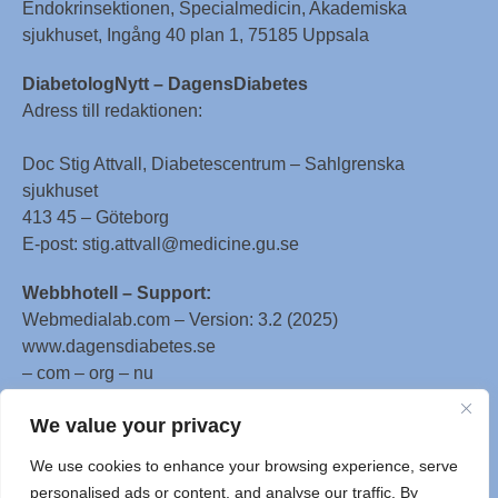
Endokrinsektionen, Specialmedicin, Akademiska
sjukhuset, Ingång 40 plan 1, 75185 Uppsala
DiabetologNytt – DagensDiabetes
Adress till redaktionen:
Doc Stig Attvall, Diabetescentrum – Sahlgrenska
sjukhuset
413 45 – Göteborg
E-post: stig.attvall@medicine.gu.se
Webbhotell – Support:
Webmedialab.com – Version: 3.2 (2025)
www.dagensdiabetes.se
– com – org – nu
All material on this website
We value your privacy
is protected by copyright, Copyright © 1996-2025 by
We use cookies to enhance your browsing experience, serve
WebMD LLC. This website also contains material
personalised ads or content, and analyse our traffic. By