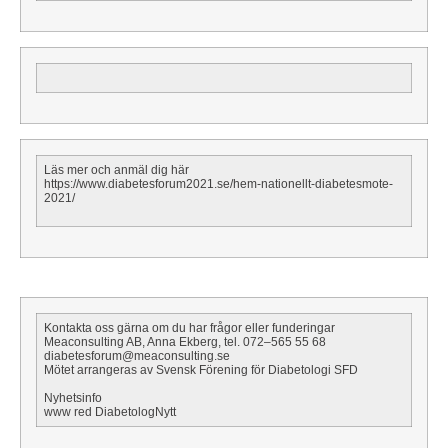
Läs mer och anmäl dig här
https://www.diabetesforum2021.se/hem-nationellt-diabetesmote-
2021/
Kontakta oss gärna om du har frågor eller funderingar
Meaconsulting AB, Anna Ekberg, tel. 072–565 55 68
diabetesforum@meaconsulting.se
Mötet arrangeras av Svensk Förening för Diabetologi SFD
Nyhetsinfo
www red DiabetologNytt