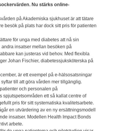
dsockervärden. Nu stärks online-
vården på Akademiska sjukhuset är att tätare
 besök på plats har dock sitt pris för patienten
ättare för unga med diabetes att nå sin
ll andra insatser mellan besöken på
abbare kan justeras vid behov. Med flexibla
äger Johan Fischier, diabetessjuksköterska på
ecember, är ett exempel på e-hälsosatsningar
tar till att göra vården mer tillgänglig.
 patienter och personalen på
 spjutspetsområden ett så kallat centre of
ullt pris för sitt systematiska kvalitetsarbete.
pågår en utvärdering av en ny ersättningsmodell
nde insatser. Modellen Health Impact Bonds
tivt arbete.
för de unga patienterna och pilotstudien visar