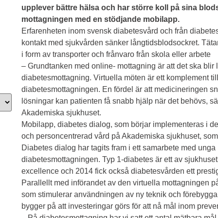
upplever bättre hälsa och har större koll på sina blo
mottagningen med en stödjande mobilapp.
Erfarenheten inom svensk diabetesvård och från diabetes
kontakt med sjukvården sänker långtidsblodsockret. Tätare
i form av transporter och frånvaro från skola eller arbete
– Grundtanken med online- mottagning är att det ska blir l
diabetesmottagning. Virtuella möten är ett komplement ti
diabetesmottagningen. En fördel är att medicineringen sn
lösningar kan patienten få snabb hjälp när det behövs, s
Akademiska sjukhuset.
Mobilapp, diabetes dialog, som börjar implementeras i d
och personcentrerad vård på Akademiska sjukhuset, som syf
Diabetes dialog har tagits fram i ett samarbete med unga
diabetesmottagningen. Typ 1-diabetes är ett av sjukhusets
excellence och 2014 fick också diabetesvården ett prestigef
Parallellt med införandet av den virtuella mottagningen 
som stimulerar användningen av ny teknik och förebygga
bygger på att investeringar görs för att nå mål inom preven
– På diabetesmottagning har vi satt ett antal mätbara mål 