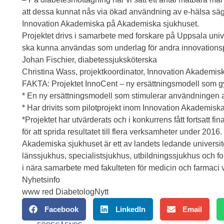
att dessa kunnat nås via ökad användning av e-hälsa säg
Innovation Akademiska på Akademiska sjukhuset.
Projektet drivs i samarbete med forskare på Uppsala unive
ska kunna användas som underlag för andra innovationsp
Johan Fischier, diabetessjuksköterska
Christina Wass, projektkoordinator, Innovation Akademis
FAKTA: Projektet InnoCent – ny ersättningsmodell som g
* En ny ersättningsmodell som stimulerar användningen a
* Har drivits som pilotprojekt inom Innovation Akademisk
*Projektet har utvärderats och i konkurrens fått fortsatt f
för att sprida resultatet till flera verksamheter under 2016.
Akademiska sjukhuset är ett av landets ledande universi
länssjukhus, specialistsjukhus, utbildningssjukhus och f
i nära samarbete med fakulteten för medicin och farmaci v
Nyhetsinfo
www red DiabetologNytt
Facebook
LinkedIn
Email