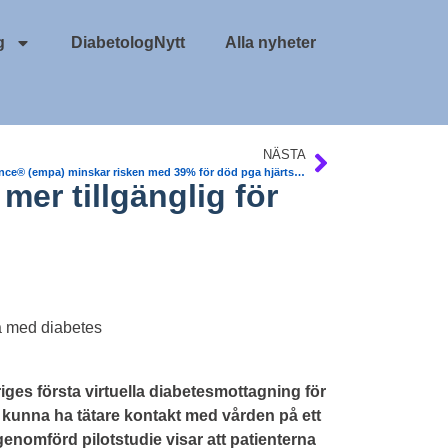
g
DiabetologNytt
Alla nyheter
NÄSTA
Jardiance® (empa) minskar risken med 39% för död pga hjärtsvikt vid T23DM. N Engl J Med
er tillgänglig för
es första virtuella diabetesmottagning för
a kunna ha tätare kontakt med vården på ett
genomförd pilotstudie visar att patienterna