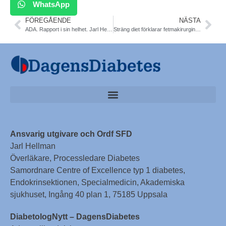
WhatsApp
FÖREGÅENDE
NÄSTA
ADA. Rapport i sin helhet. Jarl Hellman, Uppsala
Sträng diet förklarar fetmakirurgins magi. Svensk studie. Diabetes
Ansvarig utgivare och Ordf SFD
Jarl Hellman
Överläkare, Processledare Diabetes
Samordnare Centre of Excellence typ 1 diabetes,
Endokrinsektionen, Specialmedicin, Akademiska
sjukhuset, Ingång 40 plan 1, 75185 Uppsala
DiabetologNytt – DagensDiabetes