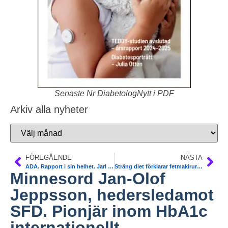
Senaste Nr DiabetologNytt i PDF
Arkiv alla nyheter
FÖREGÅENDE
NÄSTA
ADA. Rapport i sin helhet. Jarl Hellman, Uppsala
Sträng diet förklarar fetmakirurgins magi. Svensk studie. Diabetes
Minnesord Jan-Olof
Jeppsson, hedersledamot
SFD. Pionjär inom HbA1c
internationellt