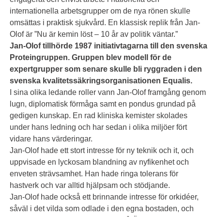
internationella arbetsgrupper om de nya rönen skulle
omsättas i praktisk sjukvård. En klassisk replik från Jan-
Olof är ”Nu är kemin löst – 10 år av politik väntar.”
Jan-Olof tillhörde 1987 initiativtagarna till den svenska
Proteingruppen. Gruppen blev modell för de
expertgrupper som senare skulle bli ryggraden i den
svenska kvalitetssäkringsorganisationen Equalis.
I sina olika ledande roller vann Jan-Olof framgång genom
lugn, diplomatisk förmåga samt en pondus grundad på
gedigen kunskap. En rad kliniska kemister skolades
under hans ledning och har sedan i olika miljöer fört
vidare hans värderingar.
Jan-Olof hade ett stort intresse för ny teknik och it, och
uppvisade en lyckosam blandning av nyfikenhet och
enveten strävsamhet. Han hade ringa tolerans för
hastverk och var alltid hjälpsam och stödjande.
Jan-Olof hade också ett brinnande intresse för orkidéer,
såväl i det vilda som odlade i den egna bostaden, och