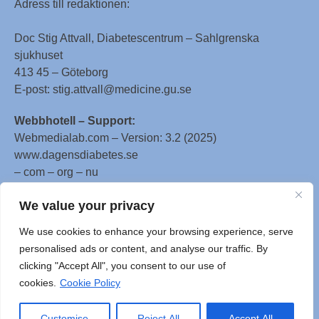
Adress till redaktionen:
Doc Stig Attvall, Diabetescentrum – Sahlgrenska
sjukhuset
413 45 – Göteborg
E-post: stig.attvall@medicine.gu.se
Webbhotell – Support:
Webmedialab.com – Version: 3.2 (2025)
www.dagensdiabetes.se
– com – org – nu
All material on this website
We value your privacy
is protected by copyright, Copyright © 1996-2025 by
We use cookies to enhance your browsing experience, serve
WebMD LLC. This website also contains material
personalised ads or content, and analyse our traffic. By
copyrighted by 3rd parties.
clicking "Accept All", you consent to our use of
cookies.
Cookie Policy
Customise
Reject All
Accept All