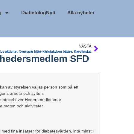
g
DiabetologNytt
Alla nyheter
NÄSTA
Ls aktivitet förutspår hjärt-kärlsjukdom bättre. Karolinska.
n hedersmedlem SFD
an av styrelsen väljas person som på ett
ingens arbete och syften.
 matrikel över Hedersmedlemmar.
 möten och aktiviteter.
 med fina insatser för diabetesvården, inte minst i