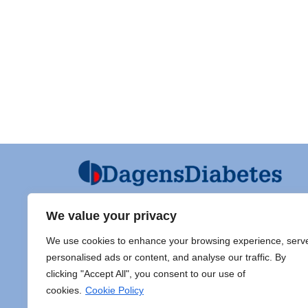
We value your privacy
Ansvarig utgivare och Ordf SFD
Diabet
We use cookies to enhance your browsing experience, serv
Jarl Hellman
Adress 
personalised ads or content, and analyse our traffic. By
Överläkare, Processledare Diabetes
clicking "Accept All", you consent to our use of
Samordnare Centre of Excellence typ
Doc Sti
cookies.
Cookie Policy
1 diabetes,
Sahlgr
Endokrinsektionen, Specialmedicin,
413 45