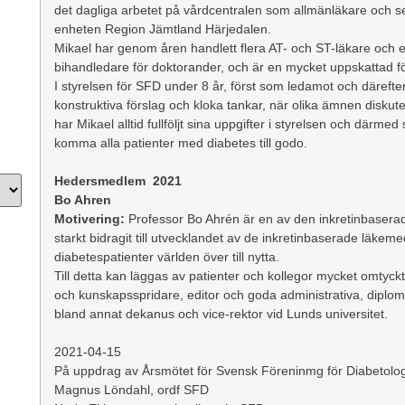
det dagliga arbetet på vårdcentralen som allmänläkare och 
enheten Region Jämtland Härjedalen.
Mikael har genom åren handlett flera AT- och ST-läkare och e
bihandledare för doktorander, och är en mycket uppskattad f
I styrelsen för SFD under 8 år, först som ledamot och därefte
konstruktiva förslag och kloka tankar, när olika ämnen diskut
har Mikael alltid fullföljt sina uppgifter i styrelsen och därme
komma alla patienter med diabetes till godo.
Hedersmedlem 2021
Bo Ahren
Motivering:
Professor Bo Ahrén är en av den inkretinbaserad
starkt bidragit till utvecklandet av de inkretinbaserade läk
diabetespatienter världen över till nytta.
Till detta kan läggas av patienter och kollegor mycket omtyckt
och kunskapsspridare, editor och goda administrativa, diplo
bland annat dekanus och vice-rektor vid Lunds universitet.
2021-04-15
På uppdrag av Årsmötet för Svensk Föreninmg för Diabetolo
Magnus Löndahl, ordf SFD