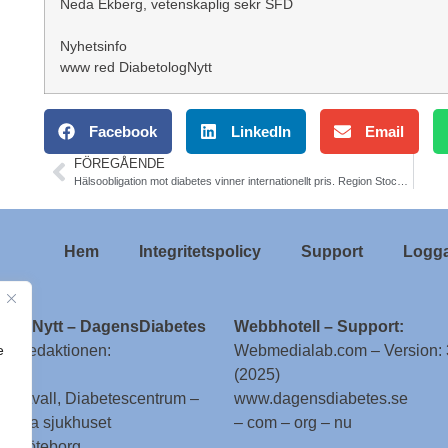
Neda Ekberg, vetenskaplig sekr SFD
Nyhetsinfo
www red DiabetologNytt
Facebook
LinkedIn
Email
FÖREGÅENDE
Hälsoobligation mot diabetes vinner internationellt pris. Region Stockholm
Hem
Integritetspolicy
Support
Logga
ologNytt – DagensDiabetes
Webbhotell – Support:
e
till redaktionen:
Webmedialab.com – Version: 
(2025)
g Attvall, Diabetescentrum –
www.dagensdiabetes.se
enska sjukhuset
– com – org – nu
 – Göteborg