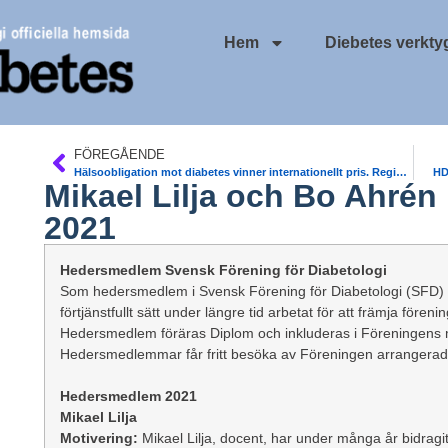
Hem
Diebetes verkty
FÖREGÅENDE
Hälsoobligation mot diabetes vinner internationellt pris. Region Stockholm
HD
Mikael Lilja och Bo Ahré
2021
Hedersmedlem Svensk Förening för Diabetologi
Som hedersmedlem i Svensk Förening för Diabetologi (SFD) k
förtjänstfullt sätt under längre tid arbetat för att främja fören
Hedersmedlem föräras Diplom och inkluderas i Föreningens
Hedersmedlemmar får fritt besöka av Föreningen arrangerade
Hedersmedlem 2021
Mikael Lilja
Motivering:
Mikael Lilja, docent, har under många år bidragit