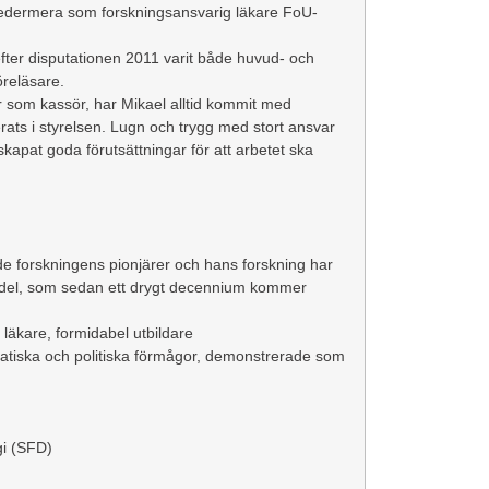
sedermera som forskningsansvarig läkare FoU-
fter disputationen 2011 varit både huvud- och
öreläsare.
r som kassör, har Mikael alltid kommit med
erats i styrelsen. Lugn och trygg med stort ansvar
d skapat goda förutsättningar för att arbetet ska
e forskningens pionjärer och hans forskning har
emedel, som sedan ett drygt decennium kommer
 läkare, formidabel utbildare
matiska och politiska förmågor, demonstrerade som
gi (SFD)