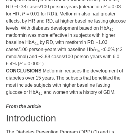
RD −0.38 cases/100 person-years [interaction
P
= 0.03
for HR,
P
= 0.01 for RD]). Metformin also had greater
effects, by HR and RD, at higher baseline fasting glucose
levels. With diabetes development based on HbA
,
1c
metformin was more effective in subjects with higher
baseline HbA
by RD, with metformin RD −1.03
1c
cases/100 person-years with baseline HbA
<6.0% (42
1c
mmol/mol) and −3.88 cases/100 person-years with 6.0–
6.4% (
P
= 0.0001).
CONCLUSIONS
Metformin reduces the development of
diabetes over 15 years. The subsets that benefitted the
most include subjects with higher baseline fasting
glucose or HbA
and women with a history of GDM.
1c
From the article
Introduction
The Diabetes Prevention Program (DPP) (
1
) and its