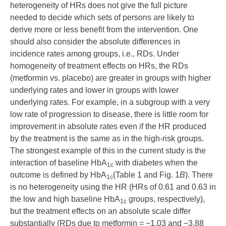
heterogeneity of HRs does not give the full picture
needed to decide which sets of persons are likely to
derive more or less benefit from the intervention. One
should also consider the absolute differences in
incidence rates among groups, i.e., RDs. Under
homogeneity of treatment effects on HRs, the RDs
(metformin vs. placebo) are greater in groups with higher
underlying rates and lower in groups with lower
underlying rates. For example, in a subgroup with a very
low rate of progression to disease, there is little room for
improvement in absolute rates even if the HR produced
by the treatment is the same as in the high-risk groups.
The strongest example of this in the current study is the
interaction of baseline HbA
with diabetes when the
1c
outcome is defined by HbA
(
Table 1
and
Fig. 1
B
). There
1c
is no heterogeneity using the HR (HRs of 0.61 and 0.63 in
the low and high baseline HbA
groups, respectively),
1c
but the treatment effects on an absolute scale differ
substantially (RDs due to metformin = −1.03 and −3.88