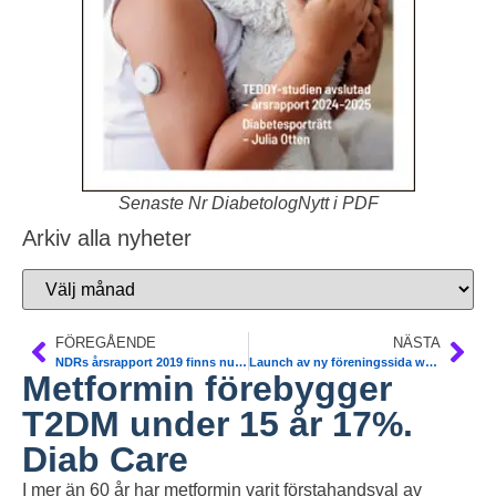
Senaste Nr DiabetologNytt i PDF
Arkiv alla nyheter
FÖREGÅENDE
NÄSTA
NDRs årsrapport 2019 finns nu öppet att läsa. Alla sjukhus-mottagningar
Launch av ny föreningssida www.svenskdiabetes.se
Metformin förebygger
T2DM under 15 år 17%.
Diab Care
I mer än 60 år har metformin varit förstahandsval av