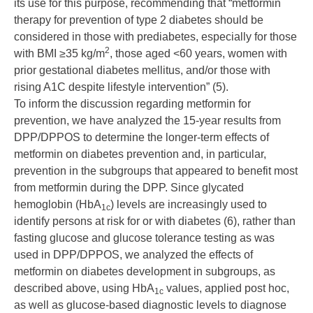
its use for this purpose, recommending that “metformin
therapy for prevention of type 2 diabetes should be
considered in those with prediabetes, especially for those
2
with BMI ≥35 kg/m
, those aged <60 years, women with
prior gestational diabetes mellitus, and/or those with
rising A1C despite lifestyle intervention” (
5
).
To inform the discussion regarding metformin for
prevention, we have analyzed the 15-year results from
DPP/DPPOS to determine the longer-term effects of
metformin on diabetes prevention and, in particular,
prevention in the subgroups that appeared to benefit most
from metformin during the DPP. Since glycated
hemoglobin (HbA
) levels are increasingly used to
1c
identify persons at risk for or with diabetes (
6
), rather than
fasting glucose and glucose tolerance testing as was
used in DPP/DPPOS, we analyzed the effects of
metformin on diabetes development in subgroups, as
described above, using HbA
values, applied post hoc,
1c
as well as glucose-based diagnostic levels to diagnose