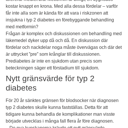
kostar knappt en krona. Med alla dessa fördelar – varför
får inte alla som är kända för att vara i riskzonen att
insjukna i typ 2 diabetes en förebyggande behandling
med metformin?
Frågan är komplex och diskussionen om behandling med
läkemedel dyker upp då och då. En diskussion där
fördelar och nackdelar noga måste övervägas och där det
är uttrycket ”pre” som krånglar till diskussionen.
Prediabetes är inte en sjukdom utan precis som
beteckningen säger ett förstadium till sjukdom.
Nytt gränsvärde för typ 2
diabetes
För 20 år sänktes gränsen för blodsocker när diagnosen
typ 2 diabetes skulle kunna fastställas. Detta för att
tidigare kunna behandla de komplikationer man visste
började utvecklas i många fall flera år före diagnosen.
– De nya kunskaperna krävde ett nytt gränsvärde,