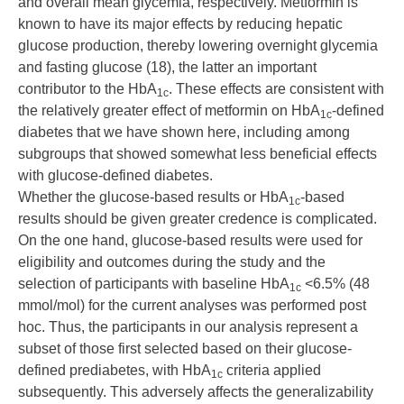
and overall mean glycemia, respectively. Metformin is
known to have its major effects by reducing hepatic
glucose production, thereby lowering overnight glycemia
and fasting glucose (
18
), the latter an important
contributor to the HbA
. These effects are consistent with
1c
the relatively greater effect of metformin on HbA
-defined
1c
diabetes that we have shown here, including among
subgroups that showed somewhat less beneficial effects
with glucose-defined diabetes.
Whether the glucose-based results or HbA
-based
1c
results should be given greater credence is complicated.
On the one hand, glucose-based results were used for
eligibility and outcomes during the study and the
selection of participants with baseline HbA
<6.5% (48
1c
mmol/mol) for the current analyses was performed post
hoc. Thus, the participants in our analysis represent a
subset of those first selected based on their glucose-
defined prediabetes, with HbA
criteria applied
1c
subsequently. This adversely affects the generalizability