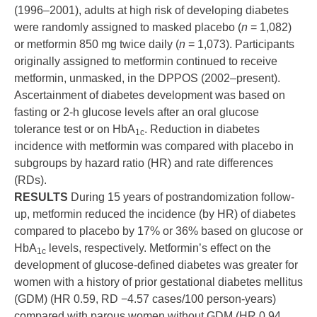
(1996–2001), adults at high risk of developing diabetes
were randomly assigned to masked placebo (
n
= 1,082)
or metformin 850 mg twice daily (
n
= 1,073). Participants
originally assigned to metformin continued to receive
metformin, unmasked, in the DPPOS (2002–present).
Ascertainment of diabetes development was based on
fasting or 2-h glucose levels after an oral glucose
tolerance test or on HbA
. Reduction in diabetes
1c
incidence with metformin was compared with placebo in
subgroups by hazard ratio (HR) and rate differences
(RDs).
RESULTS
During 15 years of postrandomization follow-
up, metformin reduced the incidence (by HR) of diabetes
compared to placebo by 17% or 36% based on glucose or
HbA
levels, respectively. Metformin’s effect on the
1c
development of glucose-defined diabetes was greater for
women with a history of prior gestational diabetes mellitus
(GDM) (HR 0.59, RD −4.57 cases/100 person-years)
compared with parous women without GDM (HR 0.94,