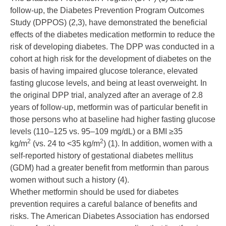
follow-up, the Diabetes Prevention Program Outcomes
Study (DPPOS) (
2
,
3
), have demonstrated the beneficial
effects of the diabetes medication metformin to reduce the
risk of developing diabetes. The DPP was conducted in a
cohort at high risk for the development of diabetes on the
basis of having impaired glucose tolerance, elevated
fasting glucose levels, and being at least overweight. In
the original DPP trial, analyzed after an average of 2.8
years of follow-up, metformin was of particular benefit in
those persons who at baseline had higher fasting glucose
levels (110–125 vs. 95–109 mg/dL) or a BMI ≥35
2
2
kg/m
(vs. 24 to <35 kg/m
) (
1
). In addition, women with a
self-reported history of gestational diabetes mellitus
(GDM) had a greater benefit from metformin than parous
women without such a history (
4
).
Whether metformin should be used for diabetes
prevention requires a careful balance of benefits and
risks. The American Diabetes Association has endorsed