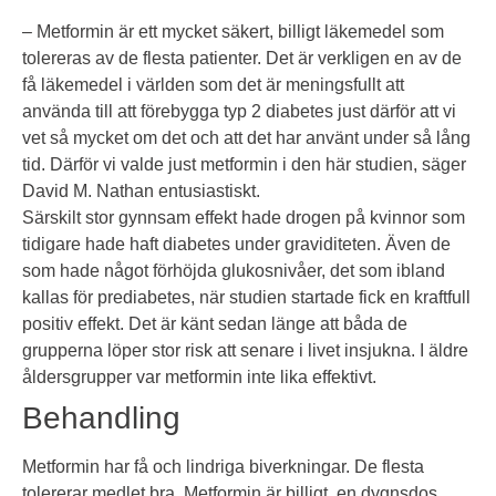
– Metformin är ett mycket säkert, billigt läkemedel som
tolereras av de flesta patienter. Det är verkligen en av de
få läkemedel i världen som det är meningsfullt att
använda till att förebygga typ 2 diabetes just därför att vi
vet så mycket om det och att det har använt under så lång
tid. Därför vi valde just metformin i den här studien, säger
David M. Nathan entusiastiskt.
Särskilt stor gynnsam effekt hade drogen på kvinnor som
tidigare hade haft diabetes under graviditeten. Även de
som hade något förhöjda glukosnivåer, det som ibland
kallas för prediabetes, när studien startade fick en kraftfull
positiv effekt. Det är känt sedan länge att båda de
grupperna löper stor risk att senare i livet insjukna. I äldre
åldersgrupper var metformin inte lika effektivt.
Behandling
Metformin har få och lindriga biverkningar. De flesta
tolererar medlet bra. Metformin är billigt, en dygnsdos