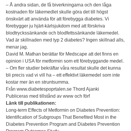
– Å andra sidan, de få biverkningarna och den låga
kostnaden för läkemedlet skulle göra det till högst
önskvärt att använda för att förebygga diabetes. Vi
förebygger ju hjärt-kärlsjukdom med att förskriva
blodtryckssänkande och blodfettssänkande läkemedel.
Vad är skillnaden med typ 2 diabetes? Ingen skillnad alls,
menar jag.
David M. Mathan berättar för Medscape att det finns en
opinion i USA för metformin som ett förebyggande medel.
– Om fler studier bekräftar våra resultat skulle det kunna
bli precis vad vi vill ha – ett effektivt läkemedel som inte
kostar mer än en struntsumma.
Från www.diabetespoprtalen.se Thord Ajanki
Publiceras med tillstånd av www och förf
Länk till publikationen:
Long-term Effects of Metformin on Diabetes Prevention:
Identification of Subgroups That Benefited Most in the
Diabetes Prevention Program and Diabetes Prevention