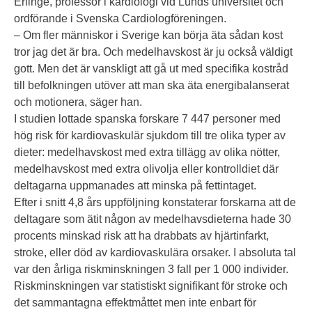
Erlinge, professor i kardiologi vid Lunds universitet och
ordförande i Svenska Cardiologföreningen.
– Om fler människor i Sverige kan börja äta sådan kost
tror jag det är bra. Och medelhavskost är ju också väldigt
gott. Men det är vanskligt att gå ut med specifika kostråd
till befolkningen utöver att man ska äta energibalanserat
och motionera, säger han.
I studien lottade spanska forskare 7 447 personer med
hög risk för kardiovaskulär sjukdom till tre olika typer av
dieter: medelhavskost med extra tillägg av olika nötter,
medelhavskost med extra olivolja eller kontrolldiet där
deltagarna uppmanades att minska på fettintaget.
Efter i snitt 4,8 års uppföljning konstaterar forskarna att de
deltagare som ätit någon av medelhavsdieterna hade 30
procents minskad risk att ha drabbats av hjärtinfarkt,
stroke, eller död av kardiovaskulära orsaker. I absoluta tal
var den årliga riskminskningen 3 fall per 1 000 individer.
Riskminskningen var statistiskt signifikant för stroke och
det sammantagna effektmåttet men inte enbart för