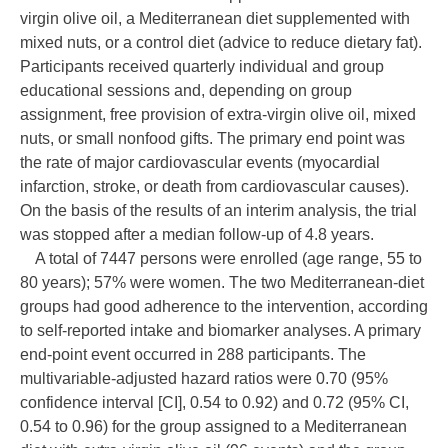
virgin olive oil, a Mediterranean diet supplemented with
mixed nuts, or a control diet (advice to reduce dietary fat).
Participants received quarterly individual and group
educational sessions and, depending on group
assignment, free provision of extra-virgin olive oil, mixed
nuts, or small nonfood gifts. The primary end point was
the rate of major cardiovascular events (myocardial
infarction, stroke, or death from cardiovascular causes).
On the basis of the results of an interim analysis, the trial
was stopped after a median follow-up of 4.8 years.
A total of 7447 persons were enrolled (age range, 55 to
80 years); 57% were women. The two Mediterranean-diet
groups had good adherence to the intervention, according
to self-reported intake and biomarker analyses. A primary
end-point event occurred in 288 participants. The
multivariable-adjusted hazard ratios were 0.70 (95%
confidence interval [CI], 0.54 to 0.92) and 0.72 (95% CI,
0.54 to 0.96) for the group assigned to a Mediterranean