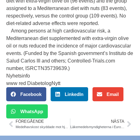
diet with extra-virgin olive oil (96 events) and the group
assigned to a Mediterranean diet with nuts (83 events),
respectively, versus the control group (109 events). No
diet-related adverse effects were reported.
Among persons at high cardiovascular risk, a
Mediterranean diet supplemented with extra-virgin olive
oil or nuts reduced the incidence of major cardiovascular
events. (Funded by the Spanish government’s Instituto de
Salud Carlos III and others; Controlled-Trials.com
number, ISRCTN35739639.)
Nyhetsinfo
www red DiabetologNytt
Facebook
LinkedIn
Email
WhatsApp
FÖREGÅENDE
NÄSTA
Medelhavskost skyddade mot hjärt-kärlsjukdom. Nästan en tredjedel riskreduktion. New England Journal of Medicine.
Läkemedelsmyndigheterna i Europa och USA, EMA och FDA ska jobba tätare ihop