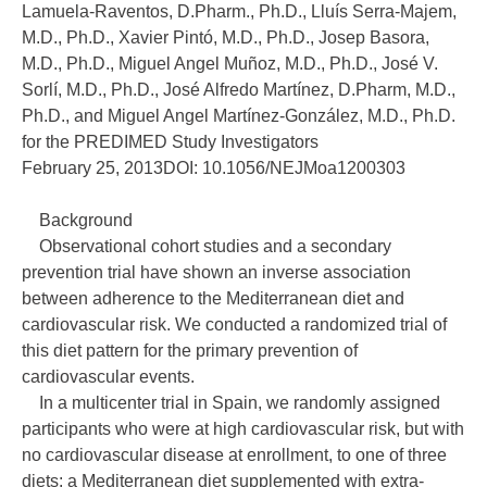
Lamuela-Raventos, D.Pharm., Ph.D., Lluís Serra-Majem,
M.D., Ph.D., Xavier Pintó, M.D., Ph.D., Josep Basora,
M.D., Ph.D., Miguel Angel Muñoz, M.D., Ph.D., José V.
Sorlí, M.D., Ph.D., José Alfredo Martínez, D.Pharm, M.D.,
Ph.D., and Miguel Angel Martínez-González, M.D., Ph.D.
for the PREDIMED Study Investigators
February 25, 2013DOI: 10.1056/NEJMoa1200303
Background
Observational cohort studies and a secondary
prevention trial have shown an inverse association
between adherence to the Mediterranean diet and
cardiovascular risk. We conducted a randomized trial of
this diet pattern for the primary prevention of
cardiovascular events.
In a multicenter trial in Spain, we randomly assigned
participants who were at high cardiovascular risk, but with
no cardiovascular disease at enrollment, to one of three
diets: a Mediterranean diet supplemented with extra-