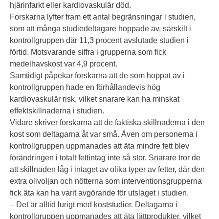
hjärinfarkt eller kardiovaskulär död.
Forskarna lyfter fram ett antal begränsningar i studien,
som att många studiedeltagare hoppade av, särskilt i
kontrollgruppen där 11,3 procent avslutade studien i
förtid. Motsvarande siffra i grupperna som fick
medelhavskost var 4,9 procent.
Samtidigt påpekar forskarna att de som hoppat av i
kontrollgruppen hade en förhållandevis hög
kardiovaskulär risk, vilket snarare kan ha minskat
effektskillnaderna i studien.
Vidare skriver forskarna att de faktiska skillnaderna i den
kost som deltagarna åt var små. Även om personerna i
kontrollgruppen uppmanades att äta mindre fett blev
förändringen i totalt fettintag inte så stor. Snarare tror de
att skillnaden låg i intaget av olika typer av fetter, där den
extra olivoljan och nötterna som interventionsgrupperna
fick äta kan ha varit avgörande för utslaget i studien.
– Det är alltid lurigt med koststudier. Deltagarna i
kontrollgruppen uppmanades att äta lättprodukter, vilket