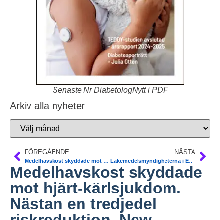
Senaste Nr DiabetologNytt i PDF
Arkiv alla nyheter
FÖREGÅENDE
NÄSTA
Medelhavskost skyddade mot hjärt-kärlsjukdom. Nästan en tredjedel riskreduktion. New England Journal of Medicine.
Läkemedelsmyndigheterna i Europa och USA, EMA och FDA ska jobba tätare ihop
Medelhavskost skyddade
mot hjärt-kärlsjukdom.
Nästan en tredjedel
riskreduktion. New