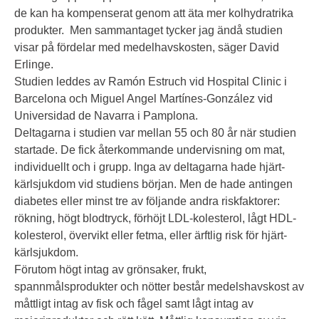
de kan ha kompenserat genom att äta mer kolhydratrika
produkter. Men sammantaget tycker jag ändå studien
visar på fördelar med medelhavskosten, säger David
Erlinge.
Studien leddes av Ramón Estruch vid Hospital Clinic i
Barcelona och Miguel Angel Martínes-González vid
Universidad de Navarra i Pamplona.
Deltagarna i studien var mellan 55 och 80 år när studien
startade. De fick återkommande undervisning om mat,
individuellt och i grupp. Inga av deltagarna hade hjärt-
kärlsjukdom vid studiens början. Men de hade antingen
diabetes eller minst tre av följande andra riskfaktorer:
rökning, högt blodtryck, förhöjt LDL-kolesterol, lågt HDL-
kolesterol, övervikt eller fetma, eller ärftlig risk för hjärt-
kärlsjukdom.
Förutom högt intag av grönsaker, frukt,
spannmålsprodukter och nötter består medelshavskost av
måttligt intag av fisk och fågel samt lågt intag av