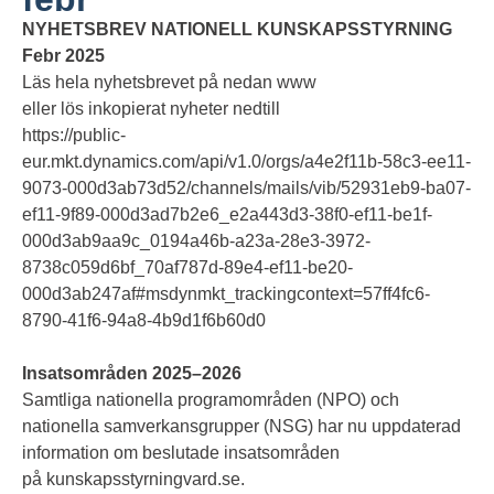
NYHETSBREV NATIONELL KUNSKAPSSTYRNING
Febr 2025
Läs hela nyhetsbrevet på nedan www
eller lös inkopierat nyheter nedtill
https://public-
eur.mkt.dynamics.com/api/v1.0/orgs/a4e2f11b-58c3-ee11-
9073-000d3ab73d52/channels/mails/vib/52931eb9-ba07-
ef11-9f89-000d3ad7b2e6_e2a443d3-38f0-ef11-be1f-
000d3ab9aa9c_0194a46b-a23a-28e3-3972-
8738c059d6bf_70af787d-89e4-ef11-be20-
000d3ab247af#msdynmkt_trackingcontext=57ff4fc6-
8790-41f6-94a8-4b9d1f6b60d0
Insatsområden 2025–2026
Samtliga nationella programområden (NPO) och
nationella samverkansgrupper (NSG) har nu uppdaterad
information om beslutade insatsområden
på kunskapsstyrningvard.se.