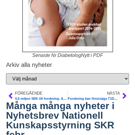
Senaste Nr DiabetologNytt i PDF
Arkiv alla nyheter
FÖREGÅENDE
NÄSTA
0,5 miljon SEK till forskning. Ansökan senast 7/4
Forskning kan förutsäga T1DM hos barn. Nature Comm
Många många nyheter i
Nyhetsbrev Nationell
Kunskapsstyrning SKR
febr