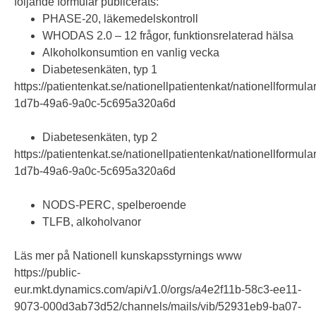
följande formulär publicerats:
PHASE-20, läkemedelskontroll
WHODAS 2.0 – 12 frågor, funktionsrelaterad hälsa
Alkoholkonsumtion en vanlig vecka
Diabetesenkäten, typ 1
https://patientenkat.se/nationellpatientenkat/nationellfor
1d7b-49a6-9a0c-5c695a320a6d
Diabetesenkäten, typ 2
https://patientenkat.se/nationellpatientenkat/nationellfor
1d7b-49a6-9a0c-5c695a320a6d
NODS-PERC, spelberoende
TLFB, alkoholvanor
Läs mer på Nationell kunskapsstyrnings www
https://public-
eur.mkt.dynamics.com/api/v1.0/orgs/a4e2f11b-58c3-ee11-
9073-000d3ab73d52/channels/mails/vib/52931eb9-ba07-