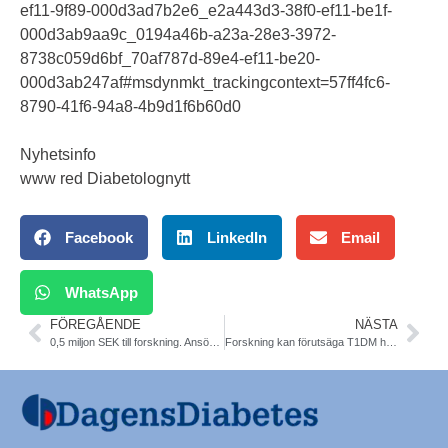
ef11-9f89-000d3ad7b2e6_e2a443d3-38f0-ef11-be1f-
000d3ab9aa9c_0194a46b-a23a-28e3-3972-
8738c059d6bf_70af787d-89e4-ef11-be20-
000d3ab247af#msdynmkt_trackingcontext=57ff4fc6-
8790-41f6-94a8-4b9d1f6b60d0
Nyhetsinfo
www red Diabetolognytt
Facebook
LinkedIn
Email
WhatsApp
FÖREGÅENDE
NÄSTA
0,5 miljon SEK till forskning. Ansökan senast 7/4
Forskning kan förutsäga T1DM hos barn. Nature Comm