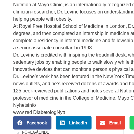
Nutrition at Mayo Clinic, is an internationally recognized 
clinician-researcher, Dr. Levine focuses on understanding t
helping people with obesity.
At Royal Free Hospital School of Medicine in London, Dr.
degrees, and then completed an internship in medicine an
complete a residency in internal medicine and fellowship
a senior associate consultant in 1998.
Dr. Levine is credited with inspiring the treadmill desk, wh
sedentary jobs by enabling people to walk slowly while t
innovative devices that can monitor a person’s physical ac
Dr. Levine’s work has been featured in the New York Time
news outlets, and he’s received dozens of awards and ho
125 peer-reviewed publications and holds several National 
professor of medicine in the College of Medicine, Mayo Cl
Nyhetsinfo
www red DiabetologNytt
Facebook
LinkedIn
Email
FÖREGÅENDE