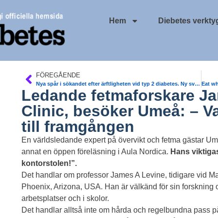
Hem
Diebetes verkty
FÖREGÅENDE
Nya spår i sökandet efter ärftligheten vid typ 2 diabetes. Ny svensk forskning att vi istället kan modifiera genernas funktion genom de epigenetiska förändringar som inträffar under livets gång. Charlotte Ling. Diabetologia idag
Ledande fetmaforskare J
Clinic, besöker Umeå: – 
till framgången
En världsledande expert på övervikt och fetma gästar Um
annat en öppen föreläsning i Aula Nordica.
Hans viktigas
kontorstolen!”.
Det handlar om professor James A Levine, tidigare vid M
Phoenix, Arizona, USA. Han är välkänd för sin forskning
arbetsplatser och i skolor.
Det handlar alltså inte om hårda och regelbundna pass på