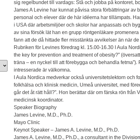
sig regelbundet till vardags: Stå och jobba på kontoret, bojk
James A Levine har kunnat påvisa stora förbättringar av 
personal och elever där de här idéerna har tillämpats. Ha
i USA där arbetsmiljöer och skolor har anpassats och byggts
av sina försök lät han en grupp röntgenläkare promenera
fann att de då hittade fler misstänkta avvikelser än när de 
Rubriken för Levines föredrag kl. 15.00-16.30 I Aula Nor
the key for prevention and treatment of obesity?” (översatt
träna – en nyckel till att förebygga och behandla fetma”).
intresserade är välkomna.
I Aula Nordica medverkar också universitetslektorn och fo
folkhälsa och klinisk medicin, Umeå universitet, med före
går det åt rätt håll?”. Hon berättar där om färska rön frå
medicinsk koordinator.
Speaker Biography
James Levine, M.D., Ph.D.
Mayo Clinic
Keynot Speaker – James A. Levine, M.D., Ph.D.
James A. Levine, M.D., Ph.D., a consultant in the Divisi