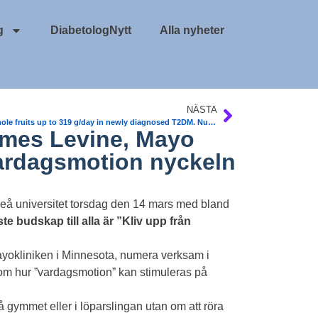
g
DiabetologNytt
Alla nyheter
NÄSTA
Eat whole fruits up to 319 g/day in newly diagnosed T2DM. Nutr J. March 2013
ames Levine, Mayo
Vardagsmotion nyckeln
eå universitet torsdag den 14 mars med bland
te budskap till alla är ”Kliv upp från
ayokliniken i Minnesota, numera verksam i
 om hur ”vardagsmotion” kan stimuleras på
 gymmet eller i löparslingan utan om att röra