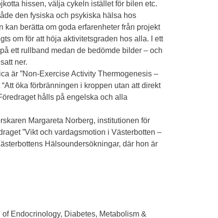
otta hissen, välja cykeln istället för bilen etc.
både den fysiska och psykiska hälsa hos
n kan berätta om goda erfarenheter från projekt
 om för att höja aktivitetsgraden hos alla. I ett
 på ett rullband medan de bedömde bilder – och
satt ner.
dica är ”Non-Exercise Activity Thermogenesis –
 “Att öka förbränningen i kroppen utan att direkt
 Föredraget hålls på engelska och alla
rskaren Margareta Norberg, institutionen för
draget ”Vikt och vardagsmotion i Västerbotten –
n Västerbottens Hälsoundersökningar, där hon är
on of Endocrinology, Diabetes, Metabolism &