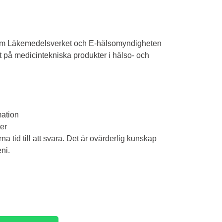
 som Läkemedelsverket och E-hälsomyndigheten
st på medicintekniska produkter i hälso- och
mation
ter
a tid till att svara. Det är ovärderlig kunskap
ni.