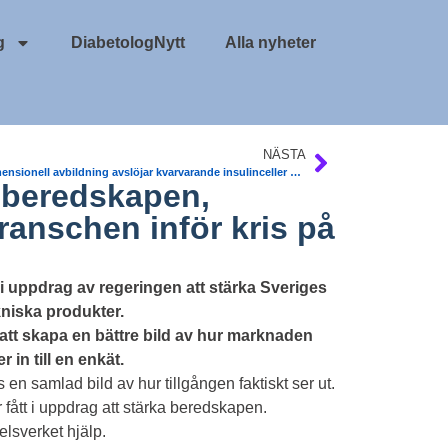
g
DiabetologNytt
Alla nyheter
NÄSTA
Tredimensionell avbildning avslöjar kvarvarande insulinceller vid typ 1 diabetes. Umeå universitet, Ulf Ahlgren. Science Advances
 beredskapen,
ranschen inför kris på
 uppdrag av regeringen att stärka Sveriges
niska produkter.
att skapa en bättre bild av hur marknaden
 in till en enkät.
n samlad bild av hur tillgången faktiskt ser ut.
ått i uppdrag att stärka beredskapen.
lsverket hjälp.