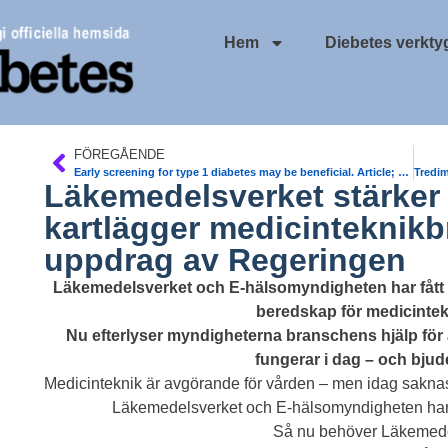
Hem
Diebetes verkty
FÖREGÅENDE
Early screening for type 1 diabetes may be beneficial. Article; 220 000 children in Germany tested: long follow-up. Editorial. JAMA
Läkemedelsverket stärker
kartlägger medicinteknikb
uppdrag av Regeringen
Läkemedelsverket och E-hälsomyndigheten har fått i
beredskap för medicintek
Nu efterlyser myndigheterna branschens hjälp för 
fungerar i dag – och bjuder
Medicinteknik är avgörande för vården – men idag saknas e
Läkemedelsverket och E-hälsomyndigheten har f
Så nu behöver Läkemede