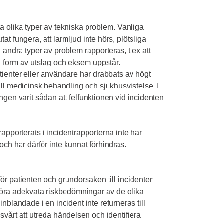
a olika typer av tekniska problem. Vanliga
at fungera, att larmljud inte hörs, plötsliga
n andra typer av problem rapporteras, t ex att
 i form av utslag och eksem uppstår.
patienter eller användare har drabbats av högt
till medicinsk behandling och sjukhusvistelse. I
gen varit sådan att felfunktionen vid incidenten
apporterats i incidentrapporterna inte har
ch har därför inte kunnat förhindras.
för patienten och grundorsaken till incidenten
göra adekvata riskbedömningar av de olika
 inblandade i en incident inte returneras till
 svårt att utreda händelsen och identifiera