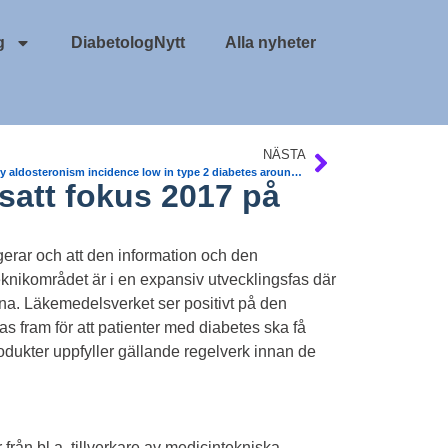
g
DiabetologNytt
Alla nyheter
NÄSTA
Primary aldosteronism incidence low in type 2 diabetes around 1%. The Journals Plus. Swedish Study
satt fokus 2017 på
gerar och att den information och den
eknikområdet är i en expansiv utvecklingsfas där
erna. Läkemedelsverket ser positivt på den
 fram för att patienter med diabetes ska få
produkter uppfyller gällande regelverk innan de
 från bl.a. tillverkare av medicintekniska