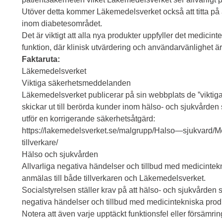
Utöver detta kommer Läkemedelsverket också att titta på
inom diabetesområdet.
Det är viktigt att alla nya produkter uppfyller det medici
funktion, där klinisk utvärdering och användarvänlighet är v
Faktaruta:
Läkemedelsverket
Viktiga säkerhetsmeddelanden
Läkemedelsverket publicerar på sin webbplats de ”vikti
skickar ut till berörda kunder inom hälso- och sjukvårde
utför en korrigerande säkerhetsåtgärd:
https://lakemedelsverket.se/malgrupp/Halso—sjukvard/Me
tillverkare/
Hälso och sjukvården
Allvarliga negativa händelser och tillbud med medicintek
anmälas till både tillverkaren och Läkemedelsverket.
Socialstyrelsen ställer krav på att hälso- och sjukvården 
negativa händelser och tillbud med medicintekniska produ
Notera att även varje upptäckt funktionsfel eller försämri