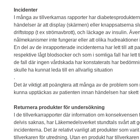
Incidenter
I många av tillverkarnas rapporter har diabetesproduktern
händelser är att display (skärmen) eller knappsatserna slut
driftstopp (t ex strömavbrott), och läckage av insulin. Äve
nålmekanismer inte fungerar eller att olika hudreaktioner
En del av de inrapporterade incidenterna har lett till att 
respektive lågt blodsocker och som i somliga fall har lett 
de fall där ingen vårdskada har konstaterats har bedömnin
skulle ha kunnat leda till en allvarlig situation
.
Det är viktigt att poängtera att många av de problem som r
kunna upptäckas av patienten innan händelsen har skett o
Returnera produkter för undersökning
I de tillverkarrapporter där information om konsekvensen 
delvis saknas, har Läkemedelsverket stundtals svårt att 
incidenterna. Det är relativt vanligt att produkter som varit
tillverkaren för utredning. Utan en produkt har tillverkaren