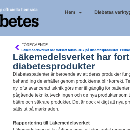
Hem
Diebetes verkty
FÖREGÅENDE
Läkemedelsverket har fortsatt fokus 2017 på diabetesprodukter
Läkemedelsverket har fort
diabetesprodukter
Diabetespatienter är beroende av att deras produkter fun
behandling de erhåller genom produkterna blir korrekt. T
ny, ofta avancerad teknik görs mer tillgänglig för patient
pågående teknikutvecklingen och de nya produkter som tas
bättre och säkrare produkter. Det är dock viktigt att nya 
sätts ut på marknaden.
Rapportering till Läkemedelsverket
Läkemedelsverket tar årligen emot ett stort antal rapporter