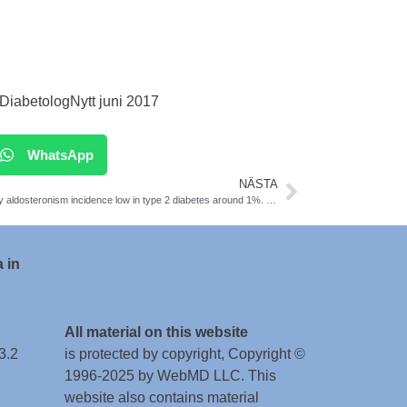
 DiabetologNytt juni 2017
WhatsApp
NÄSTA
Primary aldosteronism incidence low in type 2 diabetes around 1%. The Journals Plus. Swedish Study
 in
All material on this website
3.2
is protected by copyright, Copyright ©
1996-2025 by WebMD LLC. This
website also contains material