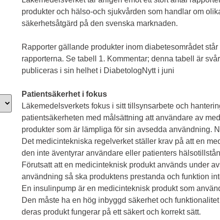
produkter och hälso-och sjukvården som handlar om olika
säkerhetsåtgärd på den svenska marknaden.
Rapporter gällande produkter inom diabetesområdet står f
rapporterna. Se tabell 1. Kommentar; denna tabell är svår 
publiceras i sin helhet i DiabetologNytt i juni
Patientsäkerhet i fokus
Läkemedelsverkets fokus i sitt tillsynsarbete och hanter
patientsäkerheten med målsättning att användare av medici
produkter som är lämpliga för sin avsedda användning. Ny
Det medicintekniska regelverket ställer krav på att en me
den inte äventyrar användare eller patienters hälsotillstå
Förutsatt att en medicinteknisk produkt används under a
användning så ska produktens prestanda och funktion inte
En insulinpump är en medicinteknisk produkt som används 
Den måste ha en hög inbyggd säkerhet och funktionalitet 
deras produkt fungerar på ett säkert och korrekt sätt.