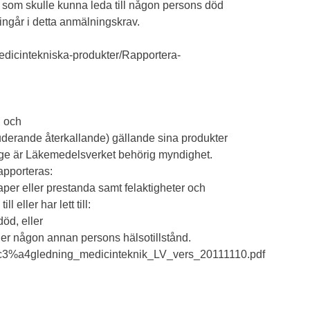
, som skulle kunna leda till någon persons död
 ingår i detta anmälningskrav.
dicintekniska-produkter/Rapportera-
, och
uderande återkallande) gällande sina produkter
rige är Läkemedelsverket behörig myndighet.
apporteras:
aper eller prestanda samt felaktigheter och
 eller har lett till:
öd, eller
ller någon annan persons hälsotillstånd.
/V%c3%a4gledning_medicinteknik_LV_vers_20111110.pdf