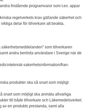
 andra fristående programvaror som t.ex. appar
ntekniska regelverkets krav gällande säkerhet och
iktiga delar för tillverkare att beakta.
ga säkerhetsmeddelanden” som tillverkaren
n samt andra berörda användare i Sverige när de
dicinteknisk-sakerhetsinformation/fran-
niska produkter ska så snart som möjligt
så snart som möjligt ska anmäla allvarliga
kter till både tillverkare och Läkemedelsverket.
ng av en produkts prestanda, samt alla