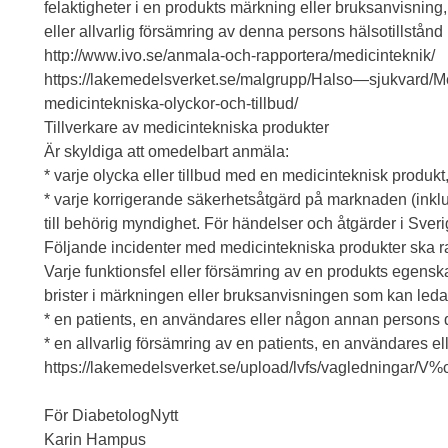
felaktigheter i en produkts märkning eller bruksanvisning
eller allvarlig försämring av denna persons hälsotillstånd
http://www.ivo.se/anmala-och-rapportera/medicinteknik/
https://lakemedelsverket.se/malgrupp/Halso—sjukvard/Me
medicintekniska-olyckor-och-tillbud/
Tillverkare av medicintekniska produkter
Är skyldiga att omedelbart anmäla:
* varje olycka eller tillbud med en medicinteknisk produkt
* varje korrigerande säkerhetsåtgärd på marknaden (inkl
till behörig myndighet. För händelser och åtgärder i Sve
Följande incidenter med medicintekniska produkter ska r
Varje funktionsfel eller försämring av en produkts egensk
brister i märkningen eller bruksanvisningen som kan leda till
* en patients, en användares eller någon annan persons d
* en allvarlig försämring av en patients, en användares e
https://lakemedelsverket.se/upload/lvfs/vagledningar
För DiabetologNytt
Karin Hampus