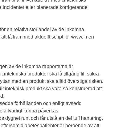
 incidenter eller planerade korrigerande
ör en relativt stor andel av de inkomna
att få fram med aktuellt script för www, men
ingen av de inkomna rapporterna är
ntekniska produkter ska få tillgång till säkra
ttan med en produkt ska alltid överstiga risken.
dicinteknisk produkt ska vara så konstruerad att
nd.
vsedda förhållanden och enligt avsedd
 allvarligt kunna påverkas.
dygnet runt och får utstå en del tuff hantering.
eftersom diabetespatienter är beroende av att