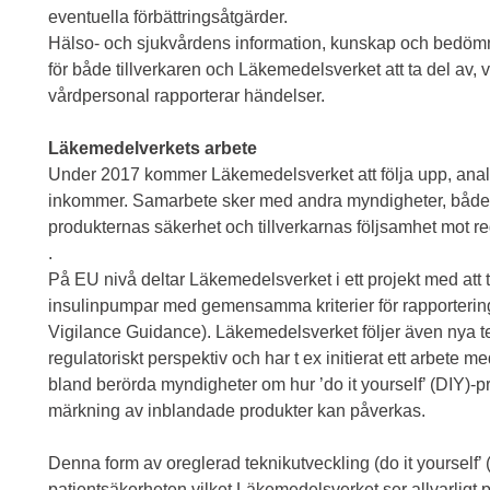
eventuella förbättringsåtgärder.
Hälso- och sjukvårdens information, kunskap och bedömni
för både tillverkaren och Läkemedelsverket att ta del av, v
vårdpersonal rapporterar händelser.
Läkemedelverkets arbete
Under 2017 kommer Läkemedelsverket att följa upp, anal
inkommer. Samarbete sker med andra myndigheter, både na
produkternas säkerhet och tillverkarnas följsamhet mot r
.
På EU nivå deltar Läkemedelsverket i ett projekt med att t
insulinpumpar med gemensamma kriterier för rapporterin
Vigilance Guidance). Läkemedelsverket följer även nya te
regulatoriskt perspektiv och har t ex initierat ett arbete 
bland berörda myndigheter om hur ’do it yourself’ (DIY)
märkning av inblandade produkter kan påverkas.
Denna form av oreglerad teknikutveckling (do it yourself’ 
patientsäkerheten vilket Läkemedelsverket ser allvarligt 