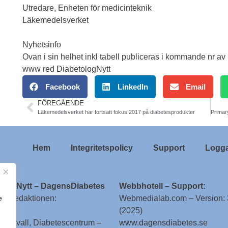
Utredare, Enheten för medicinteknik
Läkemedelsverket
Nyhetsinfo
Ovan i sin helhet inkl tabell publiceras i kommande nr av
www red DiabetologNytt
Facebook
LinkedIn
Email
FÖREGÅENDE
Läkemedelsverket har fortsatt fokus 2017 på diabetesprodukter
Hem
Integritetspolicy
Support
Logga
ologNytt – DagensDiabetes
Webbhotell – Support:
e
till redaktionen:
Webmedialab.com – Version: 
(2025)
g Attvall, Diabetescentrum –
www.dagensdiabetes.se