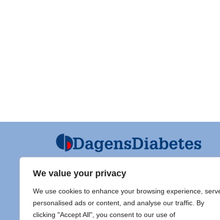
We value your privacy
Ansvarig utgivare och Ordf SFD
Diabet
We use cookies to enhance your browsing experience, serv
Jarl Hellman
Adress 
personalised ads or content, and analyse our traffic. By
Överläkare, Processledare Diabetes
clicking "Accept All", you consent to our use of
Samordnare Centre of Excellence typ
Doc Sti