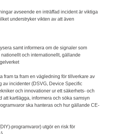
ngar avseende en inträffad incident är viktiga
ilket understryker vikten av att även
ysera samt informera om de signaler som
tionellt och internationellt, gällande
egelverket
a fram ta fram en vägledning för tillverkare av
g av incidenter (DSVG, Device Specific
kniker och innovationer ur ett säkerhets- och
med att kartlägga, informera och söka samsyn
-programvaror ska hanteras och hur gällande CE-
(DIY)-programvaror) utgör en risk för
på.