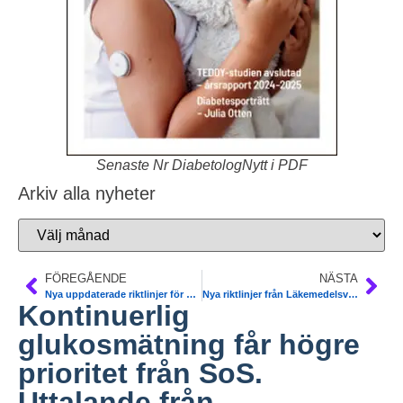
Senaste Nr DiabetologNytt i PDF
Arkiv alla nyheter
FÖREGÅENDE
NÄSTA
Nya uppdaterade riktlinjer för diabetes medicinteknik från Socialstyrelsen
Nya riktlinjer från Läkemedelsverket ändrar inte blodtrycksgränsen
Kontinuerlig
glukosmätning får högre
prioritet från SoS.
Uttalande från