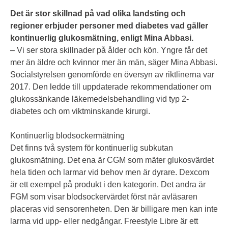
Det är stor skillnad på vad olika landsting och
regioner erbjuder personer med diabetes vad gäller
kontinuerlig glukosmätning, enligt Mina Abbasi.
– Vi ser stora skillnader på ålder och kön. Yngre får det
mer än äldre och kvinnor mer än män, säger Mina Abbasi.
Socialstyrelsen genomförde en översyn av riktlinerna var
2017. Den ledde till uppdaterade rekommendationer om
glukossänkande läkemedelsbehandling vid typ 2-
diabetes och om viktminskande kirurgi.
Kontinuerlig blodsockermätning
Det finns två system för kontinuerlig subkutan
glukosmätning. Det ena är CGM som mäter glukosvärdet
hela tiden och larmar vid behov men är dyrare. Dexcom
är ett exempel på produkt i den kategorin. Det andra är
FGM som visar blodsockervärdet först när avläsaren
placeras vid sensorenheten. Den är billigare men kan inte
larma vid upp- eller nedgångar. Freestyle Libre är ett