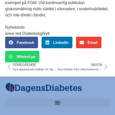
exempel på FGM. Vid kontinuerlig subkutan
glukosmätning mäts värdet i vävnaden, i underhudsfettet,
och inte direkt i blodet.
Nyhetsinfo
www red DiabetologNytt
Facebook
LinkedIn
Email
WhatsApp
FÖREGÅENDE
NÄSTA
Nya uppdaterade riktlinjer för diabetes medicinteknik från Socialstyrelsen
Nya riktlinjer från Läkemedelsverket ändrar inte blodtrycksgränsen