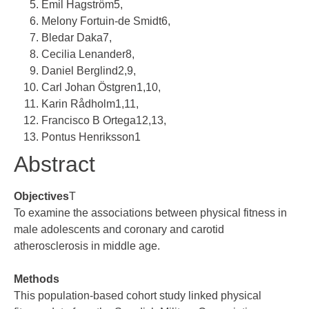
Emil Hagström
5
,
Melony Fortuin-de Smidt
6
,
Bledar Daka
7
,
Cecilia Lenander
8
,
Daniel Berglind
2
,
9
,
Carl Johan Östgren
1
,
10
,
Karin Rådholm
1
,
11
,
Francisco B Ortega
12
,
13
,
Pontus Henriksson
1
Abstract
Objectives
T
To examine the associations between physical fitness in
male adolescents and coronary and carotid
atherosclerosis in middle age.
Methods
This population-based cohort study linked physical