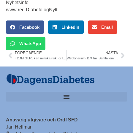
Nyhetsinfo
www red DiabetologNytt
Facebook
LinkedIn
Email
WhatsApp
FÖREGÅENDE
NÄSTA
T2DM GLP1 kan minska risk för leversjukdom. Karolinska. Gut
Webbinarium 11/4 fm. Samtal om levnadsvanor. SoS
Ansvarig utgivare och Ordf SFD
Jarl Hellman