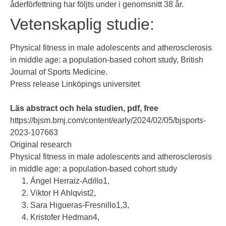
åderförfettning har följts under i genomsnitt 38 år.
Vetenskaplig studie:
Physical fitness in male adolescents and atherosclerosis
in middle age: a population-based cohort study
, British
Journal of Sports Medicine.
Press release Linköpings universitet
Läs abstract och hela studien, pdf, free
https://bjsm.bmj.com/content/early/2024/02/05/bjsports-
2023-107663
Original research
Physical fitness in male adolescents and atherosclerosis
in middle age: a population-based cohort study
Ángel Herraiz-Adillo
1
,
Viktor H Ahlqvist
2
,
Sara Higueras-Fresnillo
1
,
3
,
Kristofer Hedman
4
,