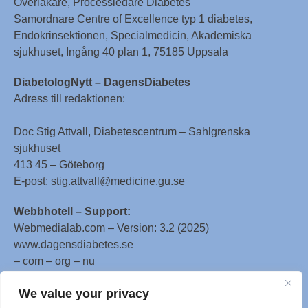
Överläkare, Processledare Diabetes
Samordnare Centre of Excellence typ 1 diabetes,
Endokrinsektionen, Specialmedicin, Akademiska
sjukhuset, Ingång 40 plan 1, 75185 Uppsala
DiabetologNytt – DagensDiabetes
Adress till redaktionen:
Doc Stig Attvall, Diabetescentrum – Sahlgrenska
sjukhuset
413 45 – Göteborg
E-post: stig.attvall@medicine.gu.se
Webbhotell – Support:
Webmedialab.com – Version: 3.2 (2025)
www.dagensdiabetes.se
– com – org – nu
All material on this website
We value your privacy
is protected by copyright, Copyright © 1996-2025 by