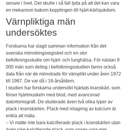
senare i livet. Det skulle i så fall tyda på att det kan vara
en mekanism bakom kopplingen till hjärt-kärlsjukdom.
Värnpliktiga män
undersöktes
Forskarna har slagit samman information från det
svenska mönstringsregistret och en stor
befolkningsstudie om hjärt- och lunghälsa. För nästan 9
000 män som deltog i befolkningsstudien fanns också
data från när de mönstrade för värnplikt under åren 1972
till 1987. De var då i 18-årsåldern.
I studien har forskarna undersökt hjärtats kranskärl, som
förser hjärtmuskeln med blod, med avancerad
datortomografi. De studerade även två olika typer av
plack i kranskärlen. Plack med inlagring av kalcium är
enkla att mäta.
– Vi mätte inte bara kalcifierade plack i kranskärlen utan
även icke-kalcifierade plack, som anses vara mer