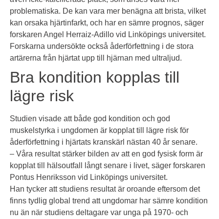
problematiska. De kan vara mer benägna att brista, vilket
kan orsaka hjärtinfarkt, och har en sämre prognos, säger
forskaren Angel Herraiz-Adillo vid Linköpings universitet.
Forskarna undersökte också åderförfettning i de stora
artärerna från hjärtat upp till hjärnan med ultraljud.
Bra kondition kopplas till
lägre risk
Studien visade att både god kondition och god
muskelstyrka i ungdomen är kopplat till lägre risk för
åderförfettning i hjärtats kranskärl nästan 40 år senare.
– Våra resultat stärker bilden av att en god fysisk form är
kopplat till hälsoutfall långt senare i livet, säger forskaren
Pontus Henriksson vid Linköpings universitet.
Han tycker att studiens resultat är oroande eftersom det
finns tydlig global trend att ungdomar har sämre kondition
nu än när studiens deltagare var unga på 1970- och