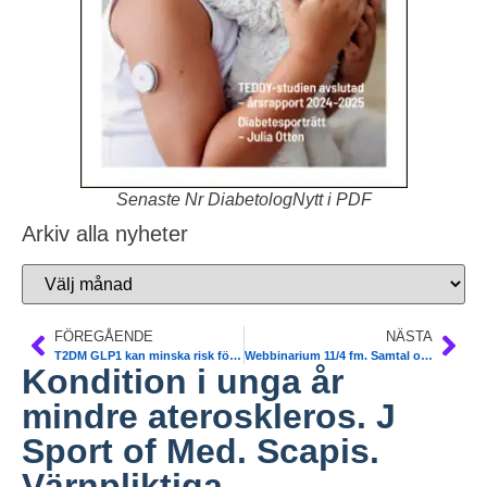
Senaste Nr DiabetologNytt i PDF
Arkiv alla nyheter
FÖREGÅENDE
NÄSTA
T2DM GLP1 kan minska risk för leversjukdom. Karolinska. Gut
Webbinarium 11/4 fm. Samtal om levnadsvanor. SoS
Kondition i unga år
mindre ateroskleros. J
Sport of Med. Scapis.
Värnpliktiga.