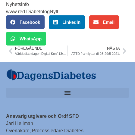
Nyhetsinfo
www red DiabetologNytt
Facebook
LinkedIn
Email
WhatsApp
FÖREGÅENDE
NÄSTA
Världsdiab dagen Digital Konf 13/11 12.30-16. DM SFD. 0 kr
ATTD framflyttat till 26-29/5 2021.
Ansvarig utgivare och Ordf SFD
Jarl Hellman
Överläkare, Processledare Diabetes