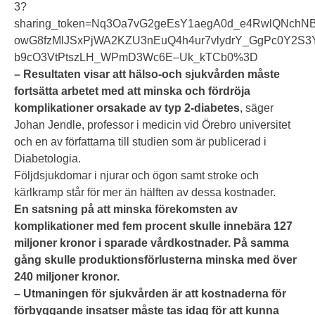
3?
sharing_token=Nq3Oa7vG2geEsY1aegA0d_e4RwlQNchN
owG8fzMlJSxPjWA2KZU3nEuQ4h4ur7vlydrY_GgPc0Y2S3Y
b9cO3VtPtszLH_WPmD3Wc6E–Uk_kTCb0%3D
– Resultaten visar att hälso-och sjukvården måste
fortsätta arbetet med att minska och fördröja
komplikationer orsakade av typ 2-diabetes
, säger
Johan Jendle, professor i medicin vid Örebro universitet
och en av författarna till
studien som är publicerad i
Diabetologia.
Följdsjukdomar i njurar och ögon samt stroke och
kärlkramp står för mer än hälften av dessa kostnader.
En satsning på att minska förekomsten av
komplikationer med fem procent skulle innebära 127
miljoner kronor i sparade vårdkostnader. På samma
gång skulle produktionsförlusterna minska med över
240 miljoner kronor.
– Utmaningen för sjukvården är att kostnaderna för
förbyggande insatser måste tas idag för att kunna