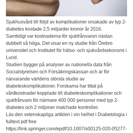
Sjukhusvård till följd av komplikationer orsakade av typ 2-
diabetes kostade 2,5 miljarder kronor år 2016.
Samtidigt var kostnaderna för sjukfrånvaron nästan
dubbelt så höga. Det visar en ny studie från Örebro
universitet och Institutet för hälso- och sjukvårdsekonomi i
Lund.
Studien bygger på analyser av nationella data från
Socialstyrelsen och Försäkringskassan och är för
närvarande världens största studie av
diabeteskomplikationer. Forskarna har tittat på
vårdkostnader kopplade till diabeteskomplikationer och
sjukfrånvaro för närmare 400 000 personer med typ 2-
diabetes och 2 miljoner matchade kontroller.
Läs den vetenskapliga artiklen i sin helhet i Diabetologia i
fulltext pdf free
https://link.springer.com/epdf/10.1007/s00125-020-05277-