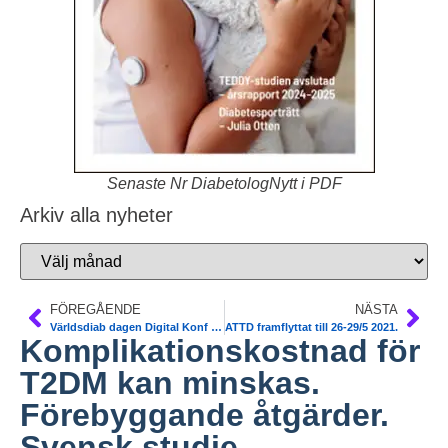
Senaste Nr DiabetologNytt i PDF
Arkiv alla nyheter
FÖREGÅENDE
NÄSTA
Världsdiab dagen Digital Konf 13/11 12.30-16. DM SFD. 0 kr
ATTD framflyttat till 26-29/5 2021.
Komplikationskostnad för
T2DM kan minskas.
Förebyggande åtgärder.
Svensk studie.