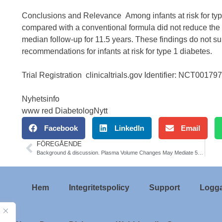
Conclusions and Relevance Among infants at risk for typ
compared with a conventional formula did not reduce the 
median follow-up for 11.5 years. These findings do not su
recommendations for infants at risk for type 1 diabetes.
Trial Registration clinicaltrials.gov Identifier: NCT00179
Nyhetsinfo
www red DiabetologNytt
Facebook
LinkedIn
Email
FÖREGÅENDE
Background & discussion. Plasma Volume Changes May Mediate 50% of Effects of Empagliflozin (Jardiance). Diab Care
Hem
Integritetspolicy
Support
Logga