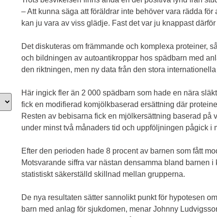
– Att kunna säga att föräldrar inte behöver vara rädda för 
kan ju vara av viss glädje. Fast det var ju knappast därför
Det diskuteras om främmande och komplexa proteiner, s
och bildningen av autoantikroppar hos spädbarn med anlag
den riktningen, men ny data från den stora internationella 
Här ingick fler än 2 000 spädbarn som hade en nära släk
fick en modifierad komjölkbaserad ersättning där proteiner
Resten av bebisarna fick en mjölkersättning baserad på
under minst två månaders tid och uppföljningen pågick i me
Efter den perioden hade 8 procent av barnen som fått mo
Motsvarande siffra var nästan densamma bland barnen i k
statistiskt säkerställd skillnad mellan grupperna.
De nya resultaten sätter sannolikt punkt för hypotesen om 
barn med anlag för sjukdomen, menar Johnny Ludvigsso