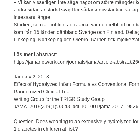
– Vi kan visserligen inte säga något om större mängder ko
andra sidan är stödet svagt för sådana misstankar, så jag
intressant längre.
Studien, som är publicerad i Jama, var dubbelblind och 
kom från 15 länder, däribland Sverige och Finland. Delta
Linköping, Norrköping och Örebro. Barnen fick mjölkersä
Läs mer i abstract:
https://jamanetwork.com/journals/jama/article-abstract/2
January 2, 2018
Effect of Hydrolyzed Infant Formula vs Conventional Fo
Randomized Clinical Trial
Writing Group for the TRIGR Study Group
JAMA. 2018;319(1):38-48. doi:10.1001/jama.2017.19826
Question Does weaning to an extensively hydrolyzed for
1 diabetes in children at risk?