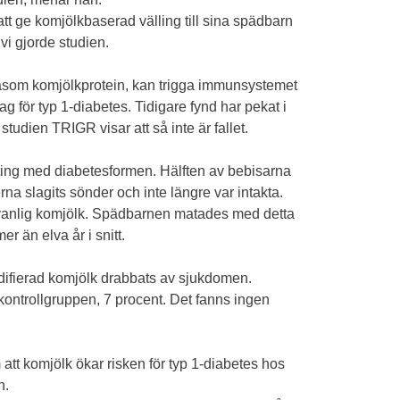
att ge komjölkbaserad välling till sina spädbarn
 vi gjorde studien.
åsom komjölkprotein, kan trigga immunsystemet
 för typ 1-diabetes. Tidigare fynd har pekat i
studien TRIGR visar att så inte är fallet.
ting med diabetesformen. Hälften av bebisarna
na slagits sönder och inte längre var intakta.
 vanlig komjölk. Spädbarnen matades med detta
r än elva år i snitt.
difierad komjölk drabbats av sjukdomen.
ontrollgruppen, 7 procent. Det fanns ingen
att komjölk ökar risken för typ 1-diabetes hos
n.