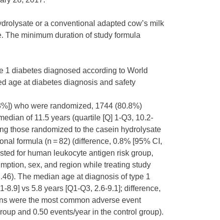
hydrolysate or a conventional adapted cow’s milk
. The minimum duration of study formula
1 diabetes diagnosed according to World
ed age at diabetes diagnosis and safety
3%]) who were randomized, 1744 (80.8%)
median of 11.5 years (quartile [Q] 1-Q3, 10.2-
ong those randomized to the casein hydrolysate
nal formula (n = 82) (difference, 0.8% [95% CI,
usted for human leukocyte antigen risk group,
umption, sex, and region while treating study
 .46). The median age at diagnosis of type 1
-8.9] vs 5.8 years [Q1-Q3, 2.6-9.1]; difference,
ctions were the most common adverse event
roup and 0.50 events/year in the control group).