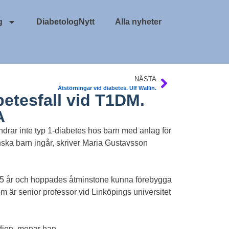
g
DiabetologNytt
Alla nyheter
NÄSTA
Ätstörningar vid diabetes. Ulf Wallin.
betesfall vid T1DM.
A
drar inte typ 1-diabetes hos barn med anlag för
ska barn ingår, skriver Maria Gustavsson
i 25 år och hoppades åtminstone kunna förebygga
m är senior professor vid Linköpings universitet
udien, menar han.