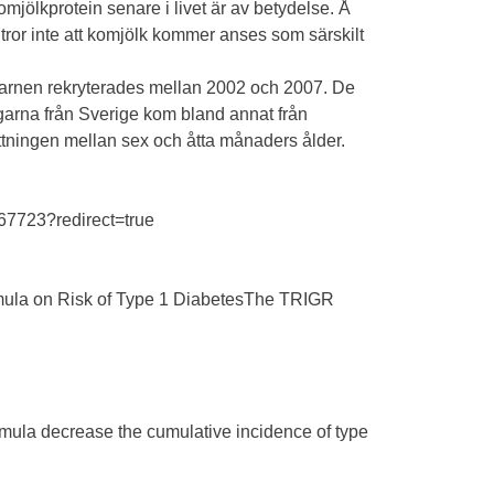
mjölkprotein senare i livet är av betydelse. Å
 tror inte att komjölk kommer anses som särskilt
barnen rekryterades mellan 2002 och 2007. De
garna från Sverige kom bland annat från
ttningen mellan sex och åtta månaders ålder.
667723?redirect=true
rmula on Risk of Type 1 DiabetesThe TRIGR
mula decrease the cumulative incidence of type