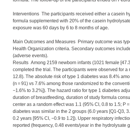
Interventions The participants received either a casein 
formula supplemented with 20% of the casein hydrolysate
exposure was 60 days by 6 to 8 months of age.
Main Outcomes and Measures Primary outcome was type 
Health Organization criteria. Secondary outcomes includ
(adverse events).
Results Among 2159 newborn infants (1021 female [47.
completed the trial. The participants were observed for a 
12.8). The absolute risk of type 1 diabetes was 8.4% am
(n = 91) vs 7.6% among those randomized to the conventio
−1.6% to 3.2%]). The hazard ratio for type 1 diabetes adj
duration of breastfeeding, duration of study formula cons
center as a random effect was 1.1 (95% CI, 0.8 to 1.5; P =
diabetes was similar in the 2 groups (6.0 years [Q1-Q3, 3.1
0.2 years [95% CI, −0.9 to 1.2]). Upper respiratory infe
reported (frequency, 0.48 events/year in the hydrolysate g