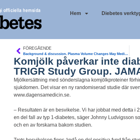
Hem
Diebetes verkty
FÖREGÅENDE
Background & discussion. Plasma Volume Changes May Mediate 50% of Effects of Empagliflozin (Jardiance). Diab Care
Komjölk påverkar inte dia
TRIGR Study Group. JAM
Mjölkersättning med sönderslagna komjölkproteiner förhin
sjukdomen. Det visar en ny randomiserad studie där sven
www.dagensamedicin.se.
– Resultaten är en besvikelse. Vi har jobbat med detta 
en del fall av typ 1-diabetes, säger Johnny Ludvigsson so
och en av forskarna bakom studien.
Trots besvikelsen finns ändå en del positiva fynd från st