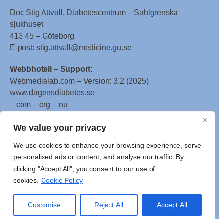
Doc Stig Attvall, Diabetescentrum – Sahlgrenska
sjukhuset
413 45 – Göteborg
E-post: stig.attvall@medicine.gu.se
Webbhotell – Support:
Webmedialab.com – Version: 3.2 (2025)
www.dagensdiabetes.se
– com – org – nu
All material on this website
We value your privacy
is protected by copyright, Copyright © 1996-2025 by
We use cookies to enhance your browsing experience, serve
WebMD LLC. This website also contains material
personalised ads or content, and analyse our traffic. By
copyrighted by 3rd parties.
clicking "Accept All", you consent to our use of
cookies.
Cookie Policy
Customise
Reject All
Accept All