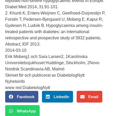
reported non-severe hypoglycaemic events in Europe.
Diabet Med 2014, 31:91-101.
2. Khunti K, Enters-Weijnen C, Geelhoed-Duijvestijn P,
Forsén T, Pedersen-Bjergaard U, Moberg E, Kapur R,
Gydesen H, Ludvik B. Hypoglycaemia among insulin-
treated patients with diabetes: an international
retrospective and prospective study of 3832 patients.
Abstract, IDF 2013.
2014-03-10
Erik Moberg1 och Sara Larsen2, 1Karolinska
Universitetssjukhuset Huddinge, Stockholm, 2Novo
Nordisk Scandinavia AB, Malmö
Skrivet för och publicerat av DiabetologNytt
Nyhetsinfo
www red DiabetologNytt
Facebook
LinkedIn
Email
WhatsApp