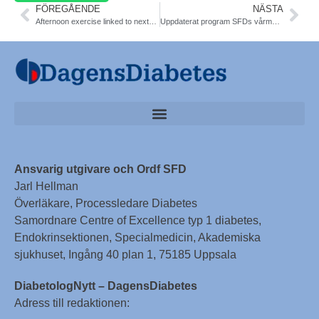
FÖREGÅENDE
NÄSTA
Afternoon exercise linked to next-day hypoglycemia in adolescents with type 1 diabetes. Diab Care
Uppdaterat program SFDs vårmöte EndoDiabetes 9-11/4 Helsingborg. Anmäl Dig nu på www.sfdmoten.org
Ansvarig utgivare och Ordf SFD
Jarl Hellman
Överläkare, Processledare Diabetes
Samordnare Centre of Excellence typ 1 diabetes,
Endokrinsektionen, Specialmedicin, Akademiska
sjukhuset, Ingång 40 plan 1, 75185 Uppsala
DiabetologNytt – DagensDiabetes
Adress till redaktionen: