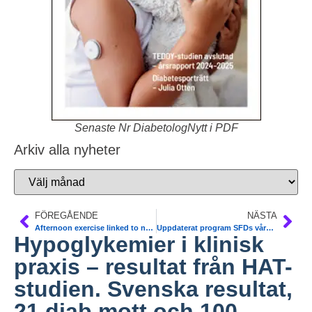
Senaste Nr DiabetologNytt i PDF
Arkiv alla nyheter
FÖREGÅENDE
NÄSTA
Afternoon exercise linked to next-day hypoglycemia in adolescents with type 1 diabetes. Diab Care
Uppdaterat program SFDs vårmöte EndoDiabetes 9-11/4 Helsingborg. Anmäl Dig nu på www.sfdmoten.org
Hypoglykemier i klinisk
praxis – resultat från HAT-
studien. Svenska resultat,
21 diab mott och 100