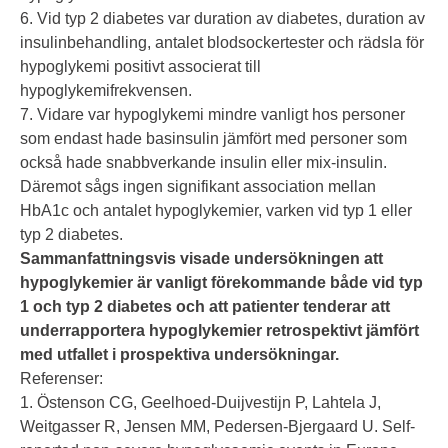
6. Vid typ 2 diabetes var duration av diabetes, duration av
insulinbehandling, antalet blodsockertester och rädsla för
hypoglykemi positivt associerat till
hypoglykemifrekvensen.
7. Vidare var hypoglykemi mindre vanligt hos personer
som endast hade basinsulin jämfört med personer som
också hade snabbverkande insulin eller mix-insulin.
Däremot sågs ingen signifikant association mellan
HbA1c och antalet hypoglykemier, varken vid typ 1 eller
typ 2 diabetes.
Sammanfattningsvis visade undersökningen att
hypoglykemier är vanligt förekommande både vid typ
1 och typ 2 diabetes och att patienter tenderar att
underrapportera hypoglykemier retrospektivt jämfört
med utfallet i prospektiva undersökningar.
Referenser:
1. Östenson CG, Geelhoed-Duijvestijn P, Lahtela J,
Weitgasser R, Jensen MM, Pedersen-Bjergaard U. Self-