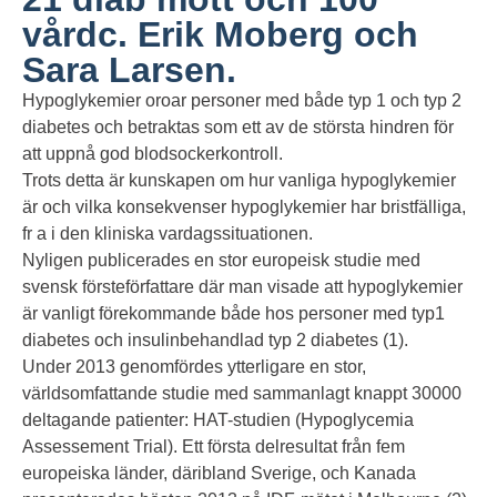
vårdc. Erik Moberg och
Sara Larsen.
Hypoglykemier oroar personer med både typ 1 och typ 2
diabetes och betraktas som ett av de största hindren för
att uppnå god blodsockerkontroll.
Trots detta är kunskapen om hur vanliga hypoglykemier
är och vilka konsekvenser hypoglykemier har bristfälliga,
fr a i den kliniska vardagssituationen.
Nyligen publicerades en stor europeisk studie med
svensk försteförfattare där man visade att hypoglykemier
är vanligt förekommande både hos personer med typ1
diabetes och insulinbehandlad typ 2 diabetes (1).
Under 2013 genomfördes ytterligare en stor,
världsomfattande studie med sammanlagt knappt 30000
deltagande patienter: HAT-studien (Hypoglycemia
Assessement Trial). Ett första delresultat från fem
europeiska länder, däribland Sverige, och Kanada