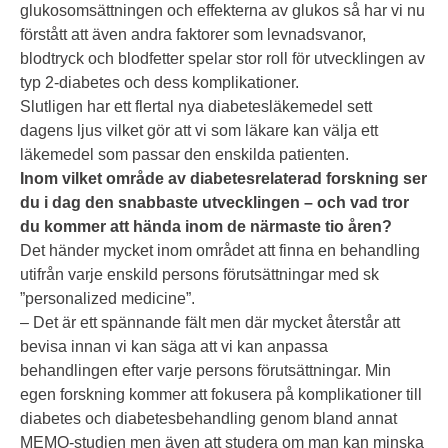
glukosomsättningen och effekterna av glukos så har vi nu
förstått att även andra faktorer som levnadsvanor,
blodtryck och blodfetter spelar stor roll för utvecklingen av
typ 2-diabetes och dess komplikationer.
Slutligen har ett flertal nya diabetesläkemedel sett
dagens ljus vilket gör att vi som läkare kan välja ett
läkemedel som passar den enskilda patienten.
Inom vilket område av diabetesrelaterad forskning ser
du i dag den snabbaste utvecklingen – och vad tror
du kommer att hända inom de närmaste tio åren?
Det händer mycket inom området att finna en behandling
utifrån varje enskild persons förutsättningar med sk
”personalized medicine”.
– Det är ett spännande fält men där mycket återstår att
bevisa innan vi kan säga att vi kan anpassa
behandlingen efter varje persons förutsättningar. Min
egen forskning kommer att fokusera på komplikationer till
diabetes och diabetesbehandling genom bland annat
MEMO-studien men även att studera om man kan minska