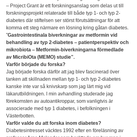
– Project Grant är ett forskningsanslag som delas ut till
forskningsprojekt relaterade till både typ 1- och typ 2-
diabetes där stiftelsen ser störst förutsättningar för att
komma ett steg närmare en lösning kring gåtan diabetes.
”
Gastrointestinala biverkningar av metformin vid
behandling av typ 2-diabetes –
patientperspektiv och
mikrobiota – Metformin-biverkningarna förmedlade
av
MicribiOta (MEMO) studie”.
Varför började du forska?
Jag började forska därför att jag blev fascinerad över
tanken att skillnaden mellan typ 1- och typ 2-diabetes
kanske inte var så knivskarp som jag lärt mig vid
läkarutbildningen. I min avhandling studerade jag
förekomsten av autoantikroppar, som vanligtvis är
associerade med typ 1 diabetes, i befolkningen i
Västerbotten.
Varför valde du att forska inom diabetes?
Diabetesintresset väcktes 1992 efter en föreläsning av