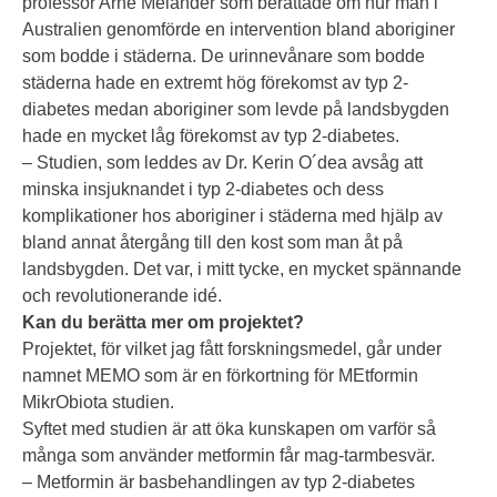
professor Arne Melander som berättade om hur man i
Australien genomförde en intervention bland aboriginer
som bodde i städerna. De urinnevånare som bodde
städerna hade en extremt hög förekomst av typ 2-
diabetes medan aboriginer som levde på landsbygden
hade en mycket låg förekomst av typ 2-diabetes.
– Studien, som leddes av Dr. Kerin O´dea avsåg att
minska insjuknandet i typ 2-diabetes och dess
komplikationer hos aboriginer i städerna med hjälp av
bland annat återgång till den kost som man åt på
landsbygden. Det var, i mitt tycke, en mycket spännande
och revolutionerande idé.
Kan du berätta mer om projektet?
Projektet, för vilket jag fått forskningsmedel, går under
namnet MEMO som är en förkortning för MEtformin
MikrObiota studien.
Syftet med studien är att öka kunskapen om varför så
många som använder metformin får mag-tarmbesvär.
– Metformin är basbehandlingen av typ 2-diabetes