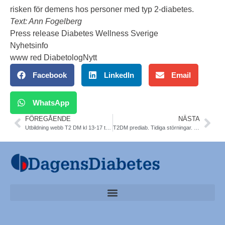
risken för demens hos personer med typ 2-diabetes.
Text: Ann Fogelberg
Press release Diabetes Wellness Sverige
Nyhetsinfo
www red DiabetologNytt
Facebook
LinkedIn
Email
WhatsApp
FÖREGÅENDE
NÄSTA
Utbildning webb T2 DM kl 13-17 torsdag 13/10.
T2DM prediab. Tidiga störningar. Uppsala. Cell Reports Med