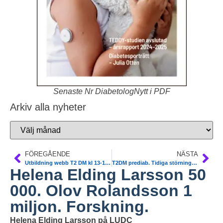
Senaste Nr DiabetologNytt i PDF
Arkiv alla nyheter
FÖREGÅENDE
NÄSTA
Utbildning webb T2 DM kl 13-17 torsdag 13/10.
T2DM prediab. Tidiga störningar. Uppsala. Cell Reports Med
Helena Elding Larsson 50
000. Olov Rolandsson 1
miljon. Forskning.
Helena Elding Larsson på LUDC