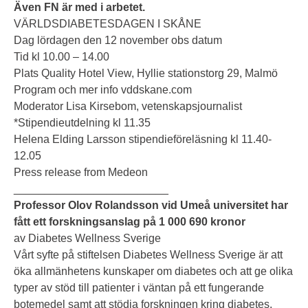
Även FN är med i arbetet.
VÄRLDSDIABETESDAGEN I SKÅNE
Dag lördagen den 12 november obs datum
Tid kl 10.00 – 14.00
Plats Quality Hotel View, Hyllie stationstorg 29, Malmö
Program och mer info
vddskane.com
Moderator Lisa Kirsebom, vetenskapsjournalist
*Stipendieutdelning kl 11.35
Helena Elding Larsson stipendieföreläsning kl 11.40-
12.05
Press release from Medeon
_________________________
Professor Olov Rolandsson vid Umeå universitet har
fått ett forskningsanslag på
1 000 690
kronor
av Diabetes Wellness Sverige
Vårt syfte på stiftelsen Diabetes Wellness Sverige är att
öka allmänhetens kunskaper om diabetes och att ge olika
typer av stöd till patienter i väntan på ett fungerande
botemedel samt att stödja forskningen kring diabetes.