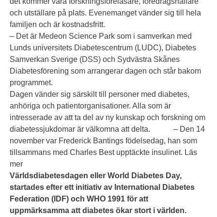
det kommer vara forskningsföreläsare, föredragshållare
och utställare på plats. Evenemanget vänder sig till hela
familjen och är kostnadsfritt.
– Det är Medeon Science Park som i samverkan med
Lunds universitets Diabetescentrum (LUDC), Diabetes
Samverkan Sverige (DSS) och Sydvästra Skånes
Diabetesförening som arrangerar dagen och står bakom
programmet.
Dagen vänder sig särskilt till personer med diabetes,
anhöriga och patientorganisationer. Alla som är
intresserade av att ta del av ny kunskap och forskning om
diabetessjukdomar är välkomna att delta. – Den 14
november var Frederick Bantings födelsedag, han som
tillsammans med Charles Best upptäckte insulinet.
Läs
mer
Världsdiabetesdagen eller World Diabetes Day,
startades efter ett initiativ av International Diabetes
Federation (IDF) och WHO 1991 för att
uppmärksamma att diabetes ökar stort i världen.