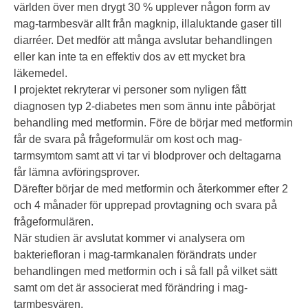
världen över men drygt 30 % upplever någon form av
mag-tarmbesvär allt från magknip, illaluktande gaser till
diarréer. Det medför att många avslutar behandlingen
eller kan inte ta en effektiv dos av ett mycket bra
läkemedel.
I projektet rekryterar vi personer som nyligen fått
diagnosen typ 2-diabetes men som ännu inte påbörjat
behandling med metformin. Före de börjar med metformin
får de svara på frågeformulär om kost och mag-
tarmsymtom samt att vi tar vi blodprover och deltagarna
får lämna avföringsprover.
Därefter börjar de med metformin och återkommer efter 2
och 4 månader för upprepad provtagning och svara på
frågeformulären.
När studien är avslutat kommer vi analysera om
bakteriefloran i mag-tarmkanalen förändrats under
behandlingen med metformin och i så fall på vilket sätt
samt om det är associerat med förändring i mag-
tarmbesvären.