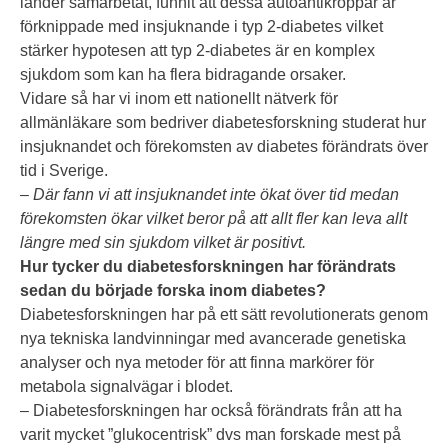
länder samarbetat, funnit att dessa autoantikroppar är
förknippade med insjuknande i typ 2-diabetes vilket
stärker hypotesen att typ 2-diabetes är en komplex
sjukdom som kan ha flera bidragande orsaker.
Vidare så har vi inom ett nationellt nätverk för
allmänläkare som bedriver diabetesforskning studerat hur
insjuknandet och förekomsten av diabetes förändrats över
tid i Sverige.
– Där fann vi att insjuknandet inte ökat över tid medan
förekomsten ökar vilket beror på att allt fler kan leva allt
längre med sin sjukdom vilket är positivt.
Hur tycker du diabetesforskningen har förändrats
sedan du började forska inom diabetes?
Diabetesforskningen har på ett sätt revolutionerats genom
nya tekniska landvinningar med avancerade genetiska
analyser och nya metoder för att finna markörer för
metabola signalvägar i blodet.
– Diabetesforskningen har också förändrats från att ha
varit mycket ”glukocentrisk” dvs man forskade mest på