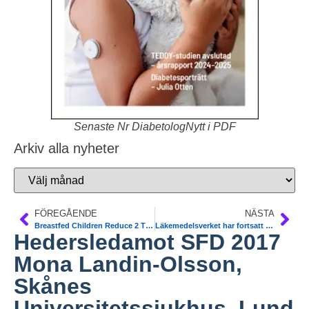
Senaste Nr DiabetologNytt i PDF
Arkiv alla nyheter
FÖREGÅENDE
NÄSTA
Breastfed Children Reduce 2 Times Risk of Type 1 Diabetes. Two Large Scandinavian Birth Cohorts. Diab Care
Läkemedelsverket har fortsatt fokus 2017 på diabetesprodukter
Hedersledamot SFD 2017
Mona Landin-Olsson,
Skånes
Universitetssjukhus, Lund