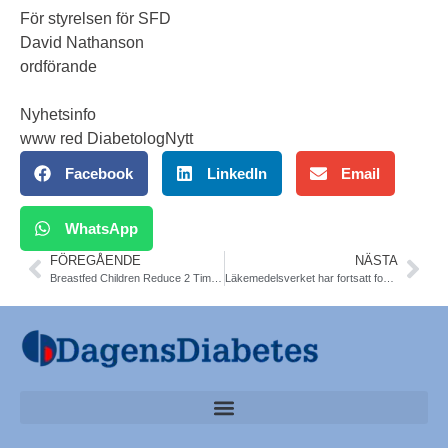
För styrelsen för SFD
David Nathanson
ordförande
Nyhetsinfo
www red DiabetologNytt
Facebook
LinkedIn
Email
WhatsApp
FÖREGÅENDE
NÄSTA
Breastfed Children Reduce 2 Times Risk of Type 1 Diabetes. Two Large Scandinavian Birth Cohorts. Diab Care
Läkemedelsverket har fortsatt fokus 2017 på diabetesprodukter