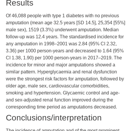
Results
Of 46,088 people with type 1 diabetes with no previous
amputation (mean age 32.5 years [SD 14.5], 25,354 [55%]
male sex), 1519 (3.3%) underwent amputation. Median
follow-up was 12.4 years. The standardised incidence for
any amputation in 1998–2001 was 2.84 (95% CI 2.32,
3.36) per 1000 person-years and decreased to 1.64 (95%
CI 1.38, 1.90) per 1000 person-years in 2017–2019. The
incidence for minor and major amputations showed a
similar pattern. Hyperglycaemia and renal dysfunction
were the strongest risk factors for amputation, followed by
older age, male sex, cardiovascular comorbidities,
smoking and hypertension. Glycaemic control and age-
and sex-adjusted renal function improved during the
corresponding time period as amputations decreased.
Conclusions/interpretation
The incidence of amputation and of the most prominent