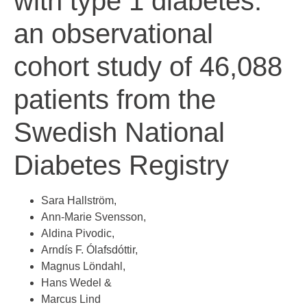
with type 1 diabetes:
an observational
cohort study of 46,088
patients from the
Swedish National
Diabetes Registry
Sara Hallström
,
Ann-Marie Svensson
,
Aldina Pivodic
,
Arndís F. Ólafsdóttir
,
Magnus Löndahl
,
Hans Wedel
&
Marcus Lind