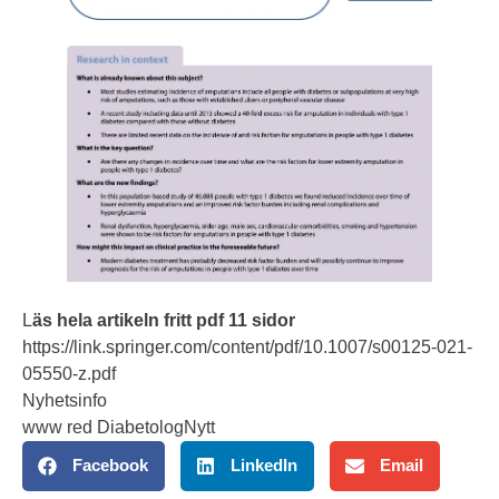
L
äs hela artikeln fritt pdf 11 sidor
https://link.springer.com/content/pdf/10.1007/s00125-021-
05550-z.pdf
Nyhetsinfo
www red DiabetologNytt
Facebook
LinkedIn
Email