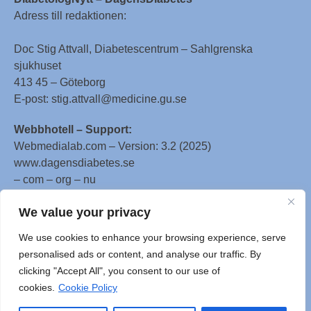
Adress till redaktionen:
Doc Stig Attvall, Diabetescentrum – Sahlgrenska
sjukhuset
413 45 – Göteborg
E-post: stig.attvall@medicine.gu.se
Webbhotell – Support:
Webmedialab.com – Version: 3.2 (2025)
www.dagensdiabetes.se
– com – org – nu
All material on this website
We value your privacy
is protected by copyright, Copyright © 1996-2025 by
We use cookies to enhance your browsing experience, serve
WebMD LLC. This website also contains material
personalised ads or content, and analyse our traffic. By
copyrighted by 3rd parties.
clicking "Accept All", you consent to our use of
cookies.
Cookie Policy