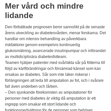
Mer vård och mindre
lidande
Den förbättrade prognosen beror sannolikt på de senaste
årens utveckling av diabetesvården, menar forskarna. Det
handlar om intensiv behandling av påverkbara
riskfaktorer genom exempelvis kontinuerlig
glukosmätning, avancerade insulinpumpar och införandet
av multidiciplinära diabetesfotteam.
Teamen hjälper patienter med svårläkta sår på fötterna till
följd av kärlförändringar och försämrad känsel som kan
orsakas av diabetes. Sår som inte läker riskerar i
förlängningen att leda till amputation av fot, och i svårare
fall även underben och lårben.
– Den sjunkande förekomsten av amputationer för
personer med diabetes är viktig då amputation är ett
ingrepp som orsakar ett stort lidande och
funktionsnedsättning för de personer som behöver