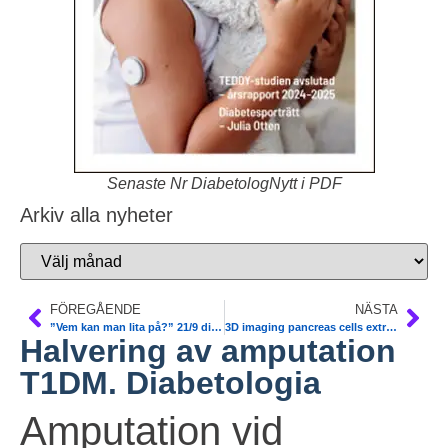
Senaste Nr DiabetologNytt i PDF
Arkiv alla nyheter
FÖREGÅENDE
NÄSTA
”Vem kan man lita på?” 21/9 digifysiskt möte
3D imaging pancreas cells extreme resolution. Max Hahn. Comm Biol
Halvering av amputation
T1DM. Diabetologia
Amputation vid