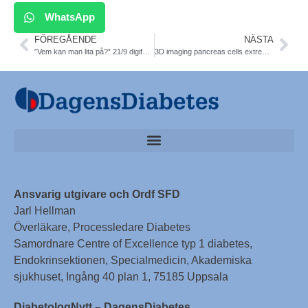
WhatsApp
FÖREGÅENDE
NÄSTA
”Vem kan man lita på?” 21/9 digifysiskt möte
3D imaging pancreas cells extreme resolution. Max Hahn. Comm Biol
Ansvarig utgivare och Ordf SFD
Jarl Hellman
Överläkare, Processledare Diabetes
Samordnare Centre of Excellence typ 1 diabetes,
Endokrinsektionen, Specialmedicin, Akademiska
sjukhuset, Ingång 40 plan 1, 75185 Uppsala
DiabetologNytt – DagensDiabetes