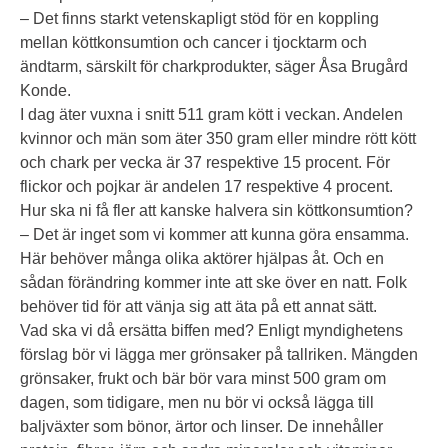
– Det finns starkt vetenskapligt stöd för en koppling
mellan köttkonsumtion och cancer i tjocktarm och
ändtarm, särskilt för chark­produkter, säger Åsa Brugård
Konde.
I dag äter vuxna i snitt 511 gram kött i veckan. Andelen
kvinnor och män som äter 350 gram eller mindre rött kött
och chark per vecka är 37 respektive 15 procent. För
flickor och pojkar är andelen 17 respektive 4 procent.
Hur ska ni få fler att kanske halvera sin köttkonsumtion?
– Det är inget som vi kommer att kunna göra ensamma.
Här behöver många olika aktörer hjälpas åt. Och en
sådan förändring kommer inte att ske över en natt. Folk
behöver tid för att vänja sig att äta på ett annat sätt.
Vad ska vi då ersätta biffen med? Enligt myndighetens
förslag bör vi lägga mer grönsaker på tallriken. Mängden
grönsaker, frukt och bär bör vara minst 500 gram om
dagen, som tidigare, men nu bör vi också lägga till
baljväxter som bönor, ärtor och linser. De innehåller