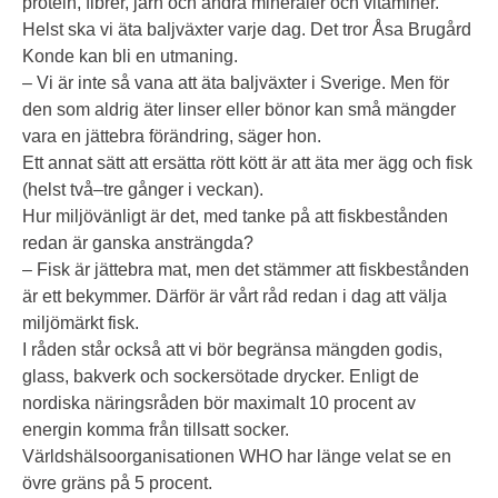
protein, fibrer, järn och andra mineraler och vitaminer.
Helst ska vi äta baljväxter varje dag. Det tror Åsa Brugård
Konde kan bli en utmaning.
– Vi är inte så vana att äta baljväxter i Sverige. Men för
den som aldrig äter linser eller bönor kan små mängder
vara en jättebra förändring, säger hon.
Ett annat sätt att ersätta rött kött är att äta mer ägg och fisk
(helst två–tre gånger i veckan).
Hur miljövänligt är det, med tanke på att fiskbestånden
redan är ganska ansträngda?
– Fisk är jättebra mat, men det stämmer att fiskbestånden
är ett bekymmer. Därför är vårt råd redan i dag att välja
miljömärkt fisk.
I råden står också att vi bör begränsa mängden godis,
glass, bakverk och sockersötade drycker. Enligt de
nordiska näringsråden bör maximalt 10 procent av
energin komma från tillsatt socker.
Världshälsoorganisationen WHO har länge velat se en
övre gräns på 5 procent.