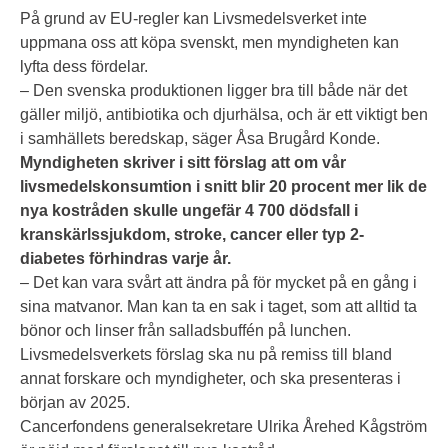
På grund av EU-regler kan Livsmedelsverket inte
uppmana oss att köpa svenskt, men myndigheten kan
lyfta dess fördelar.
– Den svenska produktionen ligger bra till både när det
gäller miljö, antibiotika och djurhälsa, och är ett viktigt ben
i samhällets beredskap, säger Åsa Brugård Konde.
Myndigheten skriver i sitt förslag att om vår
livsmedelskonsumtion i snitt blir 20 procent mer lik de
nya kostråden skulle ungefär 4 700 dödsfall i
kranskärlssjukdom, stroke, cancer eller typ 2-
diabetes förhindras varje år.
– Det kan vara svårt att ändra på för mycket på en gång i
sina mat­vanor. Man kan ta en sak i taget, som att alltid ta
bönor och linser från salladsbuffén på lunchen.
Livsmedelsverkets förslag ska nu på remiss till bland
annat forskare och myndigheter, och ska presenteras i
början av 2025.
Cancerfondens generalsekretare Ulrika Årehed Kågström