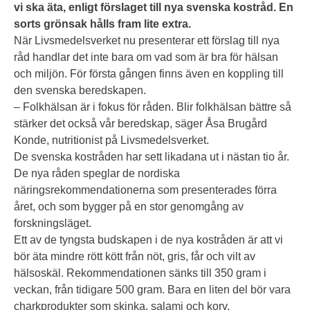
vi ska äta, enligt förslaget till nya svenska kostråd.
En
sorts grönsak hålls fram lite extra.
När Livsmedelsverket nu presenterar ett förslag till nya
råd handlar det inte bara om vad som är bra för hälsan
och miljön. För första gången finns även en koppling till
den svenska beredskapen.
– Folkhälsan är i fokus för råden. Blir folkhälsan bättre så
stärker det också vår beredskap, säger Åsa Brugård
Konde, nutritionist på Livsmedelsverket.
De svenska kostråden har sett likadana ut i nästan tio år.
De nya råden speglar de nordiska
näringsrekommendationerna som presenterades förra
året, och som bygger på en stor genomgång av
forskningsläget.
Ett av de tyngsta budskapen i de nya kostråden är att vi
bör äta mindre rött kött från nöt, gris, får och vilt av
hälsoskäl. Rekommendationen sänks till 350 gram i
veckan, från tidigare 500 gram. Bara en liten del bör vara
charkprodukter som skinka, salami och korv.