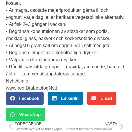
kosten.
• Ät magra, osötade mejeriprodukter, gärna fil och
yoghurt, varje dag, eller berikade vegetabiliska alternativ.
• Ät fisk 2–3 gånger i veckan.
• Begränsa konsumtionen av sötsaker som godis,
choklad, glass, bakverk och sockersötade drycker.
• Ät högst 6 gram salt om dagen. Välj salt med jod.
• Begränsa intaget av alkoholhaltiga drycker.
• Välj vatten framför andra drycker.
• Råd till särskilda grupper – gravida, ammande, barn och
äldre – kommer att uppdateras senare.
Nyhetsinfo
www red DiabetologNytt
Facebook
LinkedIn
Email
WhatsApp
FÖREGÅENDE
NÄSTA
Livsmedelsverket önskar synpunkter på rapport om kostråd senast 15/10
Praluent bredare subvention vid diabetes, förhöjda blodfetter. TLV