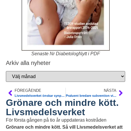
Senaste Nr DiabetologNytt i PDF
Arkiv alla nyheter
FÖREGÅENDE
NÄSTA
Livsmedelsverket önskar synpunkter på rapport om kostråd senast 15/10
Praluent bredare subvention vid diabetes, förhöjda blodfetter. TLV
Grönare och mindre kött.
Livsmedelsverket
För första gången på tio år uppdateras kostråden
Grönare och mindre kött. Så vill Livsmedelsverket att