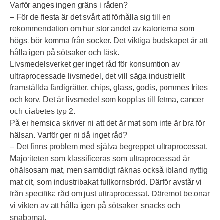
Varför anges ingen gräns i råden?
– För de flesta är det svårt att förhålla sig till en
rekommendation om hur stor andel av kalorierna som
högst bör komma från socker. Det viktiga budskapet är att
hålla igen på sötsaker och läsk.
Livsmedelsverket ger inget råd för konsumtion av
ultraprocessade livsmedel, det vill säga industriellt
framställda färdigrätter, chips, glass, godis, pommes frites
och korv. Det är livsmedel som kopplas till fetma, cancer
och diabetes typ 2.
På er hemsida skriver ni att det är mat som inte är bra för
hälsan. Varför ger ni då inget råd?
– Det finns problem med själva begreppet ultraprocessat.
Majoriteten som klassificeras som ultra­processad är
ohälsosam mat, men samtidigt räknas också ibland nyttig
mat dit, som industribakat fullkornsbröd. Därför avstår vi
från specifika råd om just ultraprocessat. Däremot betonar
vi vikten av att hålla igen på sötsaker, snacks och
snabbmat.