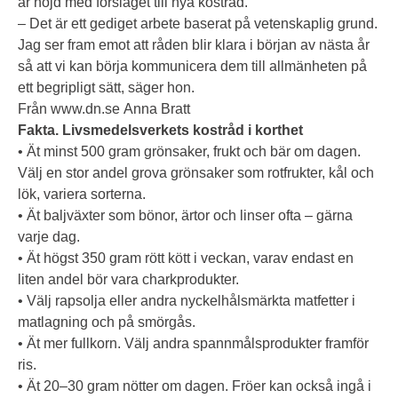
är nöjd med förslaget till nya kostråd.
– Det är ett gediget arbete baserat på vetenskaplig grund.
Jag ser fram emot att råden blir klara i början av nästa år
så att vi kan börja kommunicera dem till allmänheten på
ett begripligt sätt, säger hon.
Från
www.dn.se
Anna Bratt
Fakta. Livsmedelsverkets kostråd i korthet
• Ät minst 500 gram grönsaker, frukt och bär om dagen.
Välj en stor andel grova grönsaker som rotfrukter, kål och
lök, variera sorterna.
• Ät baljväxter som bönor, ärtor och linser ofta – gärna
varje dag.
• Ät högst 350 gram rött kött i veckan, varav endast en
liten andel bör vara charkprodukter.
• Välj rapsolja eller andra nyckelhålsmärkta matfetter i
matlagning och på smörgås.
• Ät mer fullkorn. Välj andra spannmålsprodukter framför
ris.
• Ät 20–30 gram nötter om dagen. Fröer kan också ingå i