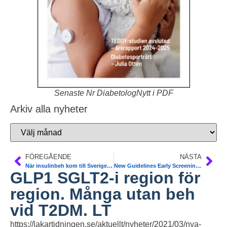
Senaste Nr DiabetologNytt i PDF
Arkiv alla nyheter
FÖREGÅENDE
NÄSTA
När insulinbeh kom till Sverige. Prof Peter Nilsson. Insulin 100 år
New Guidelines Early Screening for Diabetes and Prediabetes. USPSTF
GLP1 SGLT2-i region för
region. Många utan beh
vid T2DM. LT
https://lakartidningen.se/aktuellt/nyheter/2021/03/nya-