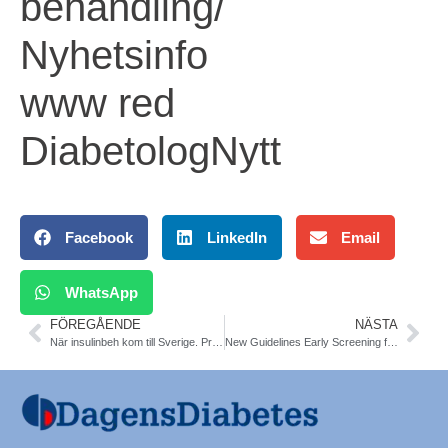
behandling/
Nyhetsinfo
www red
DiabetologNytt
Facebook
LinkedIn
Email
WhatsApp
FÖREGÅENDE
NÄSTA
När insulinbeh kom till Sverige. Prof Peter Nilsson. Insulin 100 år
New Guidelines Early Screening for Diabetes and Prediabetes. USPSTF