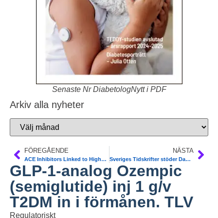
Senaste Nr DiabetologNytt i PDF
Arkiv alla nyheter
FÖREGÅENDE
NÄSTA
ACE Inhibitors Linked to Higher Lung Cancer Risk? BMJ
Sveriges Tidskrifter stöder Dawit Isaak. 17 år i fängelse i Eritrea. Har T2DM
GLP-1-analog Ozempic
(semiglutide) inj 1 g/v
T2DM in i förmånen. TLV
Regulatoriskt