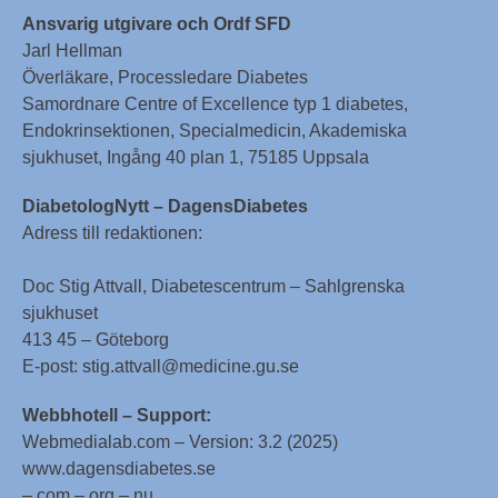
Ansvarig utgivare och Ordf SFD
Jarl Hellman
Överläkare, Processledare Diabetes
Samordnare Centre of Excellence typ 1 diabetes,
Endokrinsektionen, Specialmedicin, Akademiska
sjukhuset, Ingång 40 plan 1, 75185 Uppsala
DiabetologNytt – DagensDiabetes
Adress till redaktionen:
Doc Stig Attvall, Diabetescentrum – Sahlgrenska
sjukhuset
413 45 – Göteborg
E-post: stig.attvall@medicine.gu.se
Webbhotell – Support:
Webmedialab.com – Version: 3.2 (2025)
www.dagensdiabetes.se
– com – org – nu