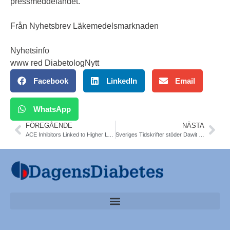
pressmeddelandet.
Från Nyhetsbrev Läkemedelsmarknaden
Nyhetsinfo
www red DiabetologNytt
Facebook
LinkedIn
Email
WhatsApp
FÖREGÅENDE
NÄSTA
ACE Inhibitors Linked to Higher Lung Cancer Risk? BMJ
Sveriges Tidskrifter stöder Dawit Isaak. 17 år i fängelse i Eritrea. Har T2DM