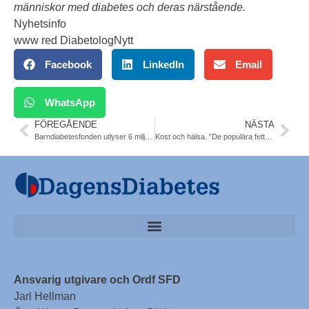
människor med diabetes och deras närstående.
Nyhetsinfo
www red DiabetologNytt
Facebook
LinkedIn
Email
WhatsApp
FÖREGÅENDE
NÄSTA
Barndiabetesfonden utlyser 6 miljoner kr år 2013 till forskning
Kost och hälsa. ”De populära fettdieterna är ett hot mot folkhälsan”. DN Debatt 130801 prof Mai-Lis Hellenius m fl
Ansvarig utgivare och Ordf SFD
Jarl Hellman