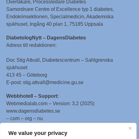
Överläkare, Processledare Diabetes
Samordnare Centre of Excellence typ 1 diabetes,
Endokrinsektionen, Specialmedicin, Akademiska
sjukhuset, Ingång 40 plan 1, 75185 Uppsala
DiabetologNytt – DagensDiabetes
Adress till redaktionen:
Doc Stig Attvall, Diabetescentrum – Sahlgrenska
sjukhuset
413 45 – Göteborg
E-post: stig.attvall@medicine.gu.se
Webbhotell – Support:
Webmedialab.com – Version: 3.2 (2025)
www.dagensdiabetes.se
– com – org – nu
All material on this website
We value your privacy