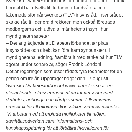
Svenska Diabetesförbundets förbundsordförande Fredrik
Löndahl har utsetts till ledamot i Tandvårds- och
läkemedelsförmånsverkets (TLV) insynsråd. Insynsrådet
ska ge råd till generaldirektören men också företräda
medborgarna och utöva allmänhetens insyn i hur
myndigheten arbetar.
– Det är glädjande att Diabetesförbundet tar plats i
insynsrådet och direkt kan föra fram synpunkter till
myndighetens ledning, framförallt med tanke på hur TLV
agerat under senare år, säger Fredrik Löndahl.
Det är regeringen som utser rådets fyra ledamöter för en
period om tre år. Uppdraget börjar den 17 augusti.
Svenska Diabetesförbundet
www.diabetes.se är en
rikstäckande intresseorganisation för personer med
diabetes, anhöriga och vårdpersonal. Tillsammans
arbetar vi för att minimera konsekvenserna av diabetes.
Vi arbetar med
att erbjuda möjligheter till möten,
samhällspåverkan samt informations- och
kunskapsspridning för att förbättra livsvillkoren för