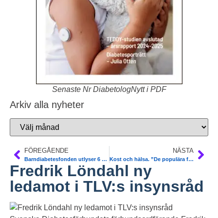
Senaste Nr DiabetologNytt i PDF
Arkiv alla nyheter
FÖREGÅENDE
NÄSTA
Barndiabetesfonden utlyser 6 miljoner kr år 2013 till forskning
Kost och hälsa. ”De populära fettdieterna är ett hot mot folkhälsan”. DN Debatt 130801 prof Mai-Lis Hellenius m fl
Fredrik Löndahl ny
ledamot i TLV:s insynsråd