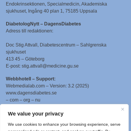
Endokrinsektionen, Specialmedicin, Akademiska
sjukhuset, Ingång 40 plan 1, 75185 Uppsala
DiabetologNytt – DagensDiabetes
Adress till redaktionen:
Doc Stig Attvall, Diabetescentrum – Sahlgrenska
sjukhuset
413 45 – Göteborg
E-post: stig.attvall@medicine.gu.se
Webbhotell – Support:
Webmedialab.com – Version: 3.2 (2025)
www.dagensdiabetes.se
– com – org – nu
All material on this website
We value your privacy
is protected by copyright, Copyright © 1996-2025 by
We use cookies to enhance your browsing experience, serve
WebMD LLC. This website also contains material