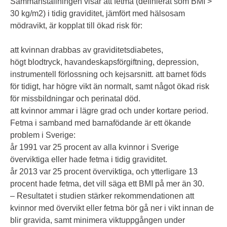
Sammanställningen visar att fetma (definierat som BMI >
30 kg/m2) i tidig graviditet, jämfört med hälsosam
mödravikt, är kopplat till ökad risk för:
att kvinnan drabbas av graviditetsdiabetes,
högt blodtryck, havandeskapsförgiftning, depression,
instrumentell förlossning och kejsarsnitt. att barnet föds
för tidigt, har högre vikt än normalt, samt något ökad risk
för missbildningar och perinatal död.
att kvinnor ammar i lägre grad och under kortare period.
Fetma i samband med barnafödande är ett ökande
problem i Sverige:
år 1991 var 25 procent av alla kvinnor i Sverige
överviktiga eller hade fetma i tidig graviditet.
år 2013 var 25 procent överviktiga, och ytterligare 13
procent hade fetma, det vill säga ett BMI på mer än 30.
– Resultatet i studien stärker rekommendationen att
kvinnor med övervikt eller fetma bör gå ner i vikt innan de
blir gravida, samt minimera viktuppgången under