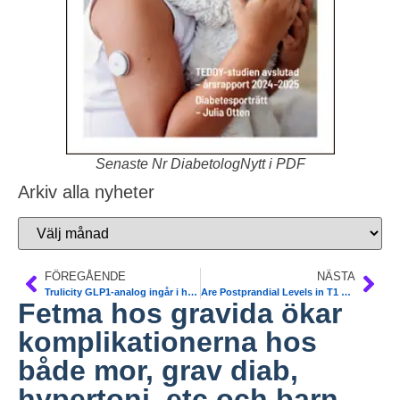
Senaste Nr DiabetologNytt i PDF
Arkiv alla nyheter
FÖREGÅENDE
NÄSTA
Trulicity GLP1-analog ingår i högkostnadsskyddet med begränsning
Are Postprandial Levels in T1 Patients Impacted by More Than Carbohydrates? Protein, fat, and the glycemic index may be factors in postprandial glucose levels as well according to CGMS data. Diab Care
Fetma hos gravida ökar
komplikationerna hos
både mor, grav diab,
hypertoni, etc och barn