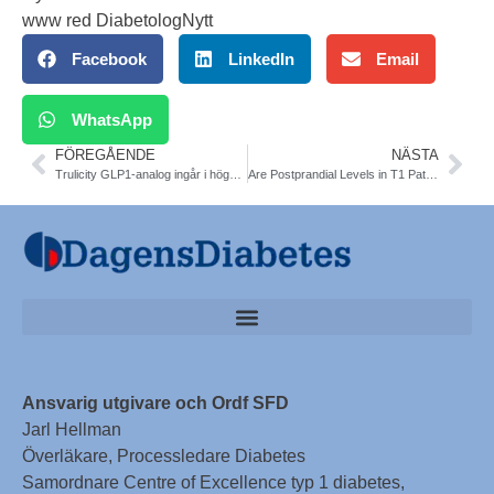
www red DiabetologNytt
Facebook
LinkedIn
Email
WhatsApp
FÖREGÅENDE
NÄSTA
Trulicity GLP1-analog ingår i högkostnadsskyddet med begränsning
Are Postprandial Levels in T1 Patients Impacted by More Than Carbohydrates? Protein, fat, and the glycemic index may be factors in postprandial glucose levels as well according to CGMS data. Diab Care
Ansvarig utgivare och Ordf SFD
Jarl Hellman
Överläkare, Processledare Diabetes
Samordnare Centre of Excellence typ 1 diabetes,