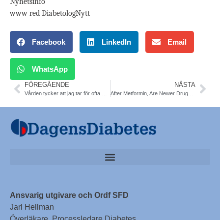
Nyhetsinfo
www red DiabetologNytt
Facebook
LinkedIn
Email
WhatsApp
FÖREGÅENDE
NÄSTA
Vården tycker att jag tar för ofta blodsocker – har typ 2 diabetes med 4-5 insulindoser per dag
After Metformin, Are Newer Drugs Better for Type 2 Diabetes? Diab Care
Ansvarig utgivare och Ordf SFD
Jarl Hellman
Överläkare, Processledare Diabetes