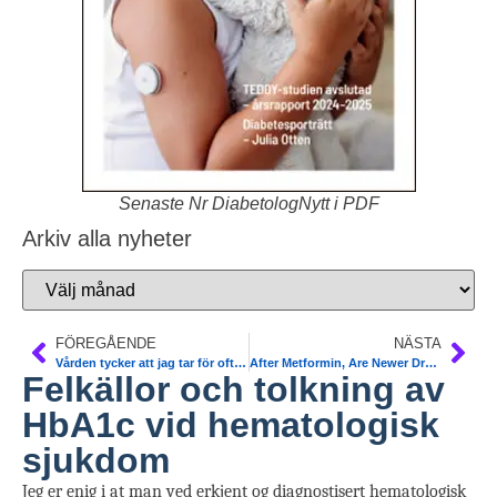
Senaste Nr DiabetologNytt i PDF
Arkiv alla nyheter
FÖREGÅENDE
NÄSTA
Vården tycker att jag tar för ofta blodsocker – har typ 2 diabetes med 4-5 insulindoser per dag
After Metformin, Are Newer Drugs Better for Type 2 Diabetes? Diab Care
Felkällor och tolkning av
HbA1c vid hematologisk
sjukdom
Jeg er enig i at man ved erkjent og diagnostisert hematologisk