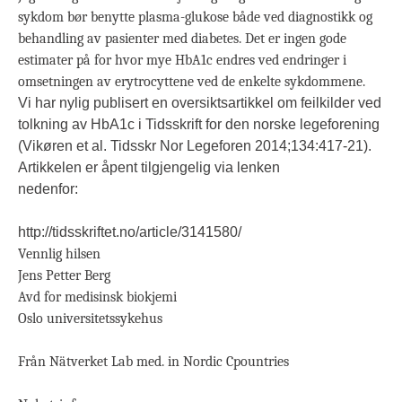
sykdom bør benytte plasma-glukose både ved diagnostikk og
behandling av pasienter med diabetes. Det er ingen gode
estimater på for hvor mye HbA1c endres ved endringer i
omsetningen av erytrocyttene ved de enkelte sykdommene.
Vi har nylig publisert en oversiktsartikkel om feilkilder ved
tolkning av HbA1c i Tidsskrift for den norske legeforening
(Vikøren et al. Tidsskr Nor Legeforen 2014;134:417-21).
Artikkelen er åpent tilgjengelig via lenken
nedenfor:
http://tidsskriftet.no/article/3141580/
Vennlig hilsen
Jens Petter Berg
Avd for medisinsk biokjemi
Oslo universitetssykehus
Från Nätverket Lab med. in Nordic Cpountries