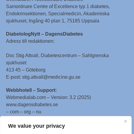
Samordnare Centre of Excellence typ 1 diabetes,
Endokrinsektionen, Specialmedicin, Akademiska
sjukhuset, Ingång 40 plan 1, 75185 Uppsala
DiabetologNytt – DagensDiabetes
Adress till redaktionen:
Doc Stig Attvall, Diabetescentrum – Sahlgrenska
sjukhuset
413 45 – Göteborg
E-post: stig.attvall@medicine.gu.se
Webbhotell – Support:
Webmedialab.com – Version: 3.2 (2025)
www.dagensdiabetes.se
– com – org – nu
All material on this website
We value your privacy
is protected by copyright, Copyright © 1996-2025 by