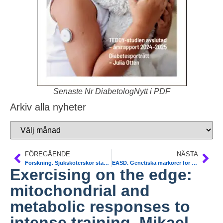
Senaste Nr DiabetologNytt i PDF
Arkiv alla nyheter
FÖREGÅENDE
NÄSTA
Forskning. Sjuksköterskor stannar om chefen är bra
EASD. Genetiska markörer för T2DM. Samband med ökad risk för vaskulär demens. Elin Dybjer
Exercising on the edge:
mitochondrial and
metabolic responses to
intense training. Mikael