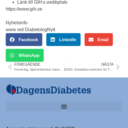
Länk till GIH:s webbplats
https://www.gih.se
Nyhetsinfo
www red DiabetologNytt
Facebook
LinkedIn
Email
WhatsApp
FÖREGÅENDE
NÄSTA
Forskning. Sjuksköterskor stannar om chefen är bra
EASD. Genetiska markörer för T2DM. Samband med ökad risk för vaskulär demens. Elin Dybjer