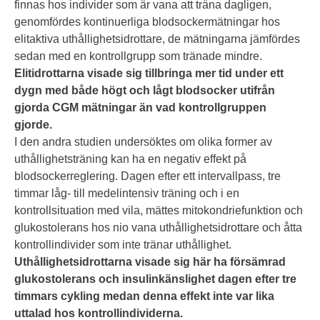
finnas hos individer som är vana att träna dagligen,
genomfördes kontinuerliga blodsockermätningar hos
elitaktiva uthållighetsidrottare, de mätningarna jämfördes
sedan med en kontrollgrupp som tränade mindre.
Elitidrottarna visade sig tillbringa mer tid under ett
dygn med både högt och lågt blodsocker utifrån
gjorda CGM mätningar än vad kontrollgruppen
gjorde.
I den andra studien undersöktes om olika former av
uthållighetsträning kan ha en negativ effekt på
blodsockerreglering. Dagen efter ett intervallpass, tre
timmar låg- till medelintensiv träning och i en
kontrollsituation med vila, mättes mitokondriefunktion och
glukostolerans hos nio vana uthållighetsidrottare och åtta
kontrollindivider som inte tränar uthållighet.
Uthållighetsidrottarna visade sig här ha försämrad
glukostolerans och insulinkänslighet dagen efter tre
timmars cykling medan denna effekt inte var lika
uttalad hos kontrollindividerna.