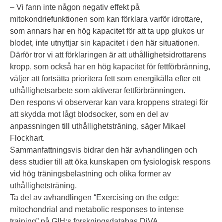
– Vi fann inte någon negativ effekt på
mitokondriefunktionen som kan förklara varför idrottare,
som annars har en hög kapacitet för att ta upp glukos ur
blodet, inte utnyttjar sin kapacitet i den här situationen.
Därför tror vi att förklaringen är att uthållighetsidrottarens
kropp, som också har en hög kapacitet för fettförbränning,
väljer att fortsätta prioritera fett som energikälla efter ett
uthållighetsarbete som aktiverar fettförbränningen.
Den respons vi observerar kan vara kroppens strategi för
att skydda mot lågt blodsocker, som en del av
anpassningen till uthållighetsträning, säger Mikael
Flockhart.
Sammanfattningsvis bidrar den här avhandlingen och
dess studier till att öka kunskapen om fysiologisk respons
vid hög träningsbelastning och olika former av
uthållighetsträning.
Ta del av avhandlingen “Exercising on the edge:
mitochondrial and metabolic responses to intense
training” på GIH:s
forskningsdatabas DiVA.