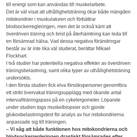
till energi som kan användas till muskelarbete.
Det är väl visat att uthållighetsträning ökar både mängden
mitokondrier i muskulaturen och förbättrar
blodsockerregleringen, men det är också känt att
överdriven träning och brist på återhämtning kan leda till
en försämrad hälsa. Vad dessa negativa förändringar
består av är inte lika väl studerat, berättar Mikael
Flockhart.
I två studier har potentiella negativa effekter av överdriven
träningsbelastning, samt olika typer av uthållighetsträning
undersökts.
I den första studien fick elva försökspersoner genomföra
ett strikt övervakat träningsupplägg med ökande antal
intervallträningspass på en cykelergometer. Löpande
under studien togs muskelbiopsier och gjorde
glukosbelastningstest för analys av hur mitokondrierna
anpassade sig till träningen.
– Vi såg att både funktionen hos mitokondrierna och
blodsockerregleringen drastiskt försämrades efter