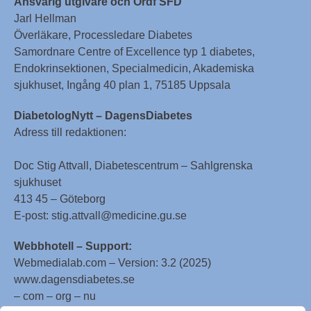
Ansvarig utgivare och Ordf SFD
Jarl Hellman
Överläkare, Processledare Diabetes
Samordnare Centre of Excellence typ 1 diabetes,
Endokrinsektionen, Specialmedicin, Akademiska
sjukhuset, Ingång 40 plan 1, 75185 Uppsala
DiabetologNytt – DagensDiabetes
Adress till redaktionen:
Doc Stig Attvall, Diabetescentrum – Sahlgrenska
sjukhuset
413 45 – Göteborg
E-post: stig.attvall@medicine.gu.se
Webbhotell – Support:
Webmedialab.com – Version: 3.2 (2025)
www.dagensdiabetes.se
– com – org – nu