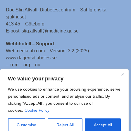
Doc Stig Attvall, Diabetescentrum – Sahlgrenska
sjukhuset
413 45 – Göteborg
E-post: stig.attvall@medicine.gu.se
Webbhotell – Support:
Webmedialab.com – Version: 3.2 (2025)
www.dagensdiabetes.se
– com – org – nu
All material on this website
We value your privacy
is protected by copyright, Copyright © 1996-2025 by
We use cookies to enhance your browsing experience, serve
WebMD LLC. This website also contains material
personalised ads or content, and analyse our traffic. By
copyrighted by 3rd parties.
clicking "Accept All", you consent to our use of
cookies.
Cookie Policy
Customise
Reject All
Accept All