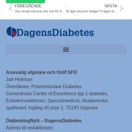
FÖREGÅENDE
NÄSTA
Viss terapi minskar inte risk för AMI. Svensk. N Engl J Med
Är light-drycker farliga? Frågan klarläggs av Ingrid Larsson
Ansvarig utgivare och Ordf SFD
Jarl Hellman
Överläkare, Processledare Diabetes
Samordnare Centre of Excellence typ 1 diabetes,
Endokrinsektionen, Specialmedicin, Akademiska
sjukhuset, Ingång 40 plan 1, 75185 Uppsala
DiabetologNytt – DagensDiabetes
Adress till redaktionen: