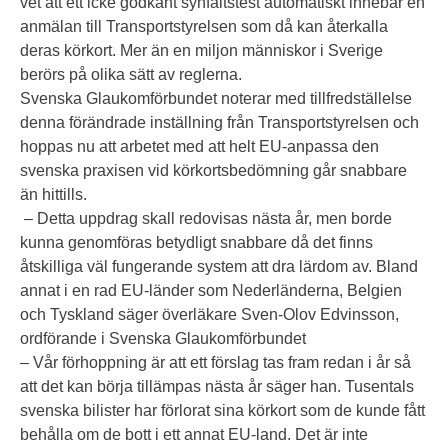
vet att ett icke godkänt synfältstest automatiskt innebär en
anmälan till Transportstyrelsen som då kan återkalla
deras körkort. Mer än en miljon människor i Sverige
berörs på olika sätt av reglerna.
Svenska Glaukomförbundet noterar med tillfredställelse
denna förändrade inställning från Transportstyrelsen och
hoppas nu att arbetet med att helt EU-anpassa den
svenska praxisen vid körkortsbedömning går snabbare
än hittills.
– Detta uppdrag skall redovisas nästa år, men borde
kunna genomföras betydligt snabbare då det finns
åtskilliga väl fungerande system att dra lärdom av. Bland
annat i en rad EU-länder som Nederländerna, Belgien
och Tyskland säger överläkare Sven-Olov Edvinsson,
ordförande i Svenska Glaukomförbundet
– Vår förhoppning är att ett förslag tas fram redan i år så
att det kan börja tillämpas nästa år säger han. Tusentals
svenska bilister har förlorat sina körkort som de kunde fått
behålla om de bott i ett annat EU-land. Det är inte