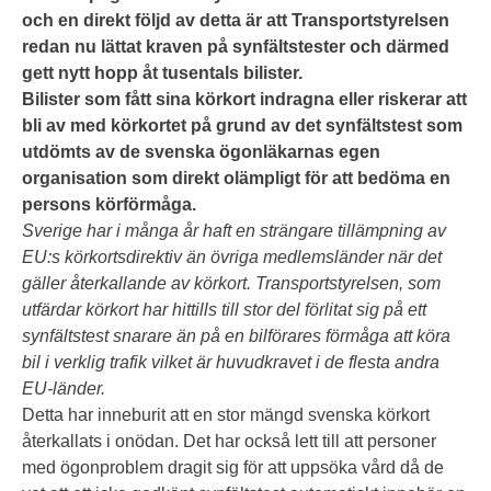
och en direkt följd av detta är att Transportstyrelsen
redan nu lättat kraven på synfältstester och därmed
gett nytt hopp åt tusentals bilister.
Bilister som fått sina körkort indragna eller riskerar att
bli av med körkortet på grund av det synfältstest som
utdömts av de svenska ögonläkarnas egen
organisation som direkt olämpligt för att bedöma en
persons körförmåga.
Sverige har i många år haft en strängare tillämpning av
EU:s körkortsdirektiv än övriga medlemsländer när det
gäller återkallande av körkort. Transportstyrelsen, som
utfärdar körkort har hittills till stor del förlitat sig på ett
synfältstest snarare än på en bilförares förmåga att köra
bil i verklig trafik vilket är huvudkravet i de flesta andra
EU-länder.
Detta har inneburit att en stor mängd svenska körkort
återkallats i onödan. Det har också lett till att personer
med ögonproblem dragit sig för att uppsöka vård då de