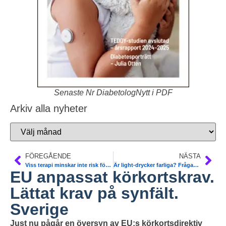
Senaste Nr DiabetologNytt i PDF
Arkiv alla nyheter
FÖREGÅENDE
NÄSTA
Viss terapi minskar inte risk för AMI. Svensk. N Engl J Med
Är light-drycker farliga? Frågan klarläggs av Ingrid Larsson
EU anpassat körkortskrav.
Lättat krav på synfält.
Sverige
Just nu pågår en översyn av EU:s körkortsdirektiv