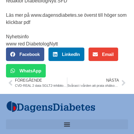
redaktör DiabetologNytt SFD
Läs mer på
www.dagensdiabetes.se
överst till höger som
klickbar pdf
Nyhetsinfo
www red DiabetologNytt
Facebook
LinkedIn
Email
WhatsApp
FÖREGÅENDE
NÄSTA
CVD-REAL 2 data SGLT2-inhibitors 0,5 million T2DM patients. 49% lower cardiovascular death. J of Am College of Cardiology
Svårast i vården att prata ohälsosamma matvanor, största riskfaktorn för ohälsa. Svenska Läkaresällskapet