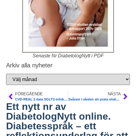
Senaste Nr DiabetologNytt i PDF
Arkiv alla nyheter
FÖREGÅENDE
NÄSTA
CVD-REAL 2 data SGLT2-inhibitors 0,5 million T2DM patients. 49% lower cardiovascular death. J of Am College of Cardiology
Svårast i vården att prata ohälsosamma matvanor, största riskfaktorn för ohälsa. Svenska Läkaresällskapet
Ett nytt nr av
DiabetologNytt online.
Diabetesspråk – ett
reflektionsunderlag för att