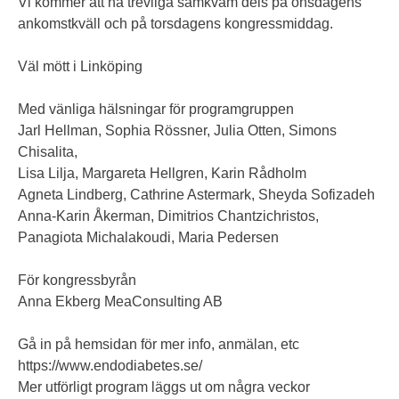
Vi kommer att ha trevliga samkväm dels på onsdagens
ankomstkväll och på torsdagens kongressmiddag.
Väl mött i Linköping
Med vänliga hälsningar för programgruppen
Jarl Hellman, Sophia Rössner, Julia Otten, Simons
Chisalita,
Lisa Lilja, Margareta Hellgren, Karin Rådholm
Agneta Lindberg, Cathrine Astermark, Sheyda Sofizadeh
Anna-Karin Åkerman, Dimitrios Chantzichristos,
Panagiota Michalakoudi, Maria Pedersen
För kongressbyrån
Anna Ekberg MeaConsulting AB
Gå in på hemsidan för mer info, anmälan, etc
https://www.endodiabetes.se/
Mer utförligt program läggs ut om några veckor