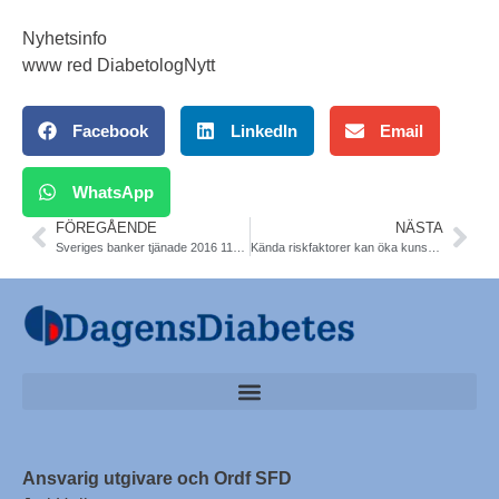
Nyhetsinfo
www red DiabetologNytt
Facebook
LinkedIn
Email
WhatsApp
FÖREGÅENDE
NÄSTA
Sveriges banker tjänade 2016 115 miljarder, 0,5 miljard per dag, 2 miljoner i minuten
Kända riskfaktorer kan öka kunskap om hjärtsjukdom. Avhandling. Klas Gränsbo
Ansvarig utgivare och Ordf SFD