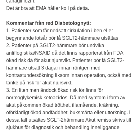
canagliflozin.
Det är bra att EMA håller koll på detta.
Kommentar från red Diabetolognytt:
1. Patienter som får nedsatt cirkulation i ben eller
begynnande fotsår bör få SGLT2-hämmare utsättas
2. Patienter på SGLT2-hämmare bör undvika
antiflogistika/NSAID då det finns rapporterat från FDA
ökad risk då för akut njursvikt. Patienter bör få SGLT2-
hämmare utsatt 3 dagar innan röntgen med
kontrastundersökning liksom innan operation, också med
tanke på risk för akut njursvikt..
3. En liten men ändock ökad risk för finns för
normoglykemisk ketoacidos. Då med symtom i form av
akut påkommen ökad trötthet, illamående, kräkning,
oförklarligt ökad andfåddhet, buksmärta eller uttorkning. I
dessa fall utsättes SGLT-2hämmare Akut remiss skrivs till
sjukhus för diagnostik och behandling inneliggande