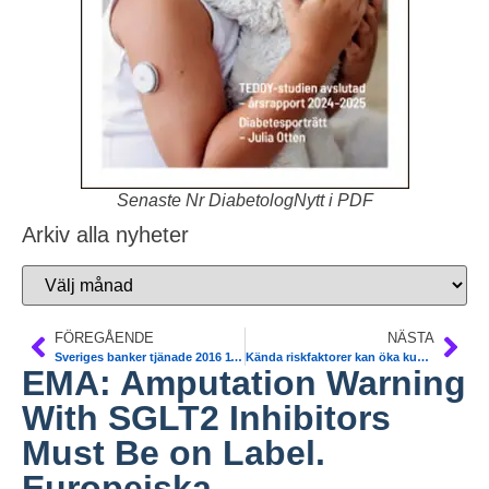
Senaste Nr DiabetologNytt i PDF
Arkiv alla nyheter
FÖREGÅENDE
NÄSTA
Sveriges banker tjänade 2016 115 miljarder, 0,5 miljard per dag, 2 miljoner i minuten
Kända riskfaktorer kan öka kunskap om hjärtsjukdom. Avhandling. Klas Gränsbo
EMA: Amputation Warning
With SGLT2 Inhibitors
Must Be on Label.
Europeiska