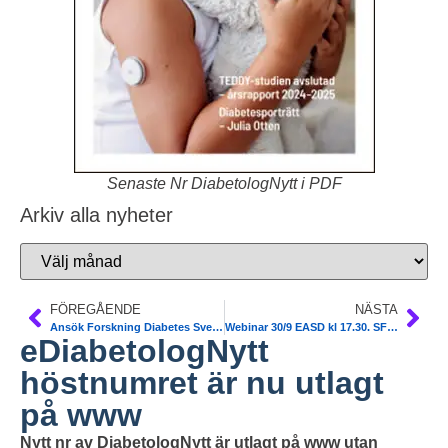
Senaste Nr DiabetologNytt i PDF
Arkiv alla nyheter
FÖREGÅENDE
NÄSTA
Ansök Forskning Diabetes Sverige 20/9
Webinar 30/9 EASD kl 17.30. SFD SLS. Fritt
eDiabetologNytt
höstnumret är nu utlagt
på www
Nytt nr av DiabetologNytt är utlagt på www utan