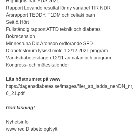
Highlights från ADA 2021.
Rapport Lovande resultat för ny variabel TIR NDR
Årsrapport TEDDY. T1DM och celiaki barn
Sett & Hört
Fullständig rapport ATTD teknik och diabetes
Bokrecension
Minnesruna Dic Aronson ordförande SFD
Diabetesforum fysiskt möte 1-3/12 2021 program
Världsdiabetesdagen 12/11 anmälan och program
Kongress- och möteskalender
Läs höstnumret på www
https://dagensdiabetes.se/images/filer_att_ladda_ner/DN_nr
6_21.pdf
God läsning!
Nyhetsinfo
www red DiabetologNytt