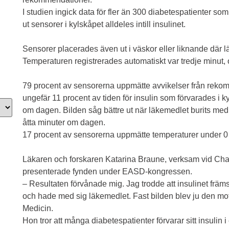
I studien ingick data för fler än 300 diabetespatienter 
ut sensorer i kylskåpet alldeles intill insulinet.
Sensorer placerades även ut i väskor eller liknande där l
Temperaturen registrerades automatiskt var tredje minut, 
79 procent av sensorerna uppmätte avvikelser från reko
ungefär 11 procent av tiden för insulin som förvarades i k
om dagen. Bilden såg bättre ut när läkemedlet burits med
åtta minuter om dagen.
17 procent av sensorerna uppmätte temperaturer under 0 gr
Läkaren och forskaren Katarina Braune, verksam vid Char
presenterade fynden under EASD-kongressen.
– Resultaten förvånade mig. Jag trodde att insulinet främs
och hade med sig läkemedlet. Fast bilden blev ju den mots
Medicin.
Hon tror att många diabetespatienter förvarar sitt insulin i