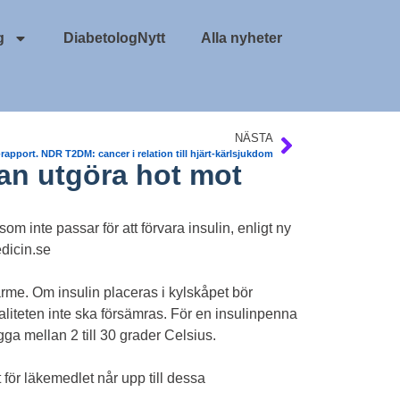
g
DiabetologNytt
Alla nyheter
NÄSTA
apport. NDR T2DM: cancer i relation till hjärt-kärlsjukdom
an utgöra hot mot
 inte passar för att förvara insulin, enligt ny
icin.se
rme. Om insulin placeras i kylskåpet bör
valiteten inte ska försämras. För en insulinpenna
a mellan 2 till 30 grader Celsius.
 för läkemedlet når upp till dessa