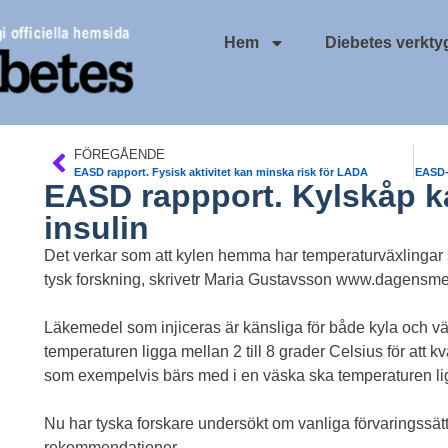
Hem
Diebetes verkty
FÖREGÅENDE
EASD rapport. Fysisk aktivitet kan minska risk för LADA
EASD-r
EASD rappport. Kylskåp k
insulin
Det verkar som att kylen hemma har temperaturväxlingar som
tysk forskning, skrivetr Maria Gustavsson
www.dagensmed
Läkemedel som injiceras är känsliga för både kyla och vä
temperaturen ligga mellan 2 till 8 grader Celsius för att k
som exempelvis bärs med i en väska ska temperaturen ligg
Nu har tyska forskare undersökt om vanliga förvaringssätt
rekommendationer.