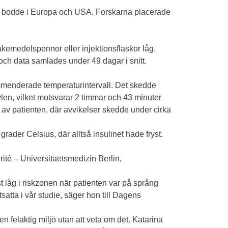
som bodde i Europa och USA. Forskarna placerade
äkemedelspennor eller injektionsflaskor låg.
och data samlades under 49 dagar i snitt.
mmenderade temperaturintervall. Det skedde
ylen, vilket motsvarar 2 timmar och 43 minuter
 av patienten, där avvikelser skedde under cirka
ader Celsius, där alltså insulinet hade fryst.
ité – Universitaetsmedizin Berlin,
t låg i riskzonen när patienten var på språng
atta i vår studie, säger hon till Dagens
 en felaktig miljö utan att veta om det. Katarina