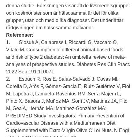
denna studie. Forskningen visar att de livsmedelsgrupper
och kostmönster som är hälsosamma är det för olika
grupper, utan och med olika diagnoser. Det underlättar
rådgivningen om hälsosamma matvanor.
Referenser:
1. Giosuè A, Calabrese I, Riccardi G, Vaccaro O,
Vitale M. Consumption of different animal-based foods
and risk of type 2 diabetes: An umbrella review of meta-
analyses of prospective studies. Diabetes Res Clin Pract.
2022 Sep;191:110071.
2. Estruch R, Ros E, Salas-Salvadó J, Covas MI,
Corella D, Arós F, Gómez-Gracia E, Ruiz-Gutiérrez V, Fiol
M, Lapetra J, Lamuela-Raventos RM, Serra-Majem L,
Pintó X, Basora J, Muñoz MA, Sorlí JV, Martínez JA, Fitó
M, Gea A, Hernán MA, Martínez-González MA;
PREDIMED Study Investigators. Primary Prevention of
Cardiovascular Disease with a Mediterranean Diet
Supplemented with Extra-Virgin Olive Oil or Nuts. N Engl