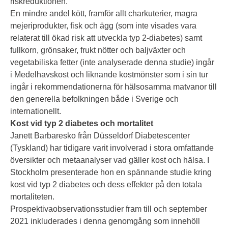
riskreduktionen.
En mindre andel kött, framför allt charkuterier, magra
mejeriprodukter, fisk och ägg (som inte visades vara
relaterat till ökad risk att utveckla typ 2-diabetes) samt
fullkorn, grönsaker, frukt nötter och baljväxter och
vegetabiliska fetter (inte analyserade denna studie) ingår
i Medelhavskost och liknande kostmönster som i sin tur
ingår i rekommendationerna för hälsosamma matvanor till
den generella befolkningen både i Sverige och
internationellt.
Kost vid typ 2 diabetes och mortalitet
Janett Barbaresko från Düsseldorf Diabetescenter
(Tyskland) har tidigare varit involverad i stora omfattande
översikter och metaanalyser vad gäller kost och hälsa. I
Stockholm presenterade hon en spännande studie kring
kost vid typ 2 diabetes och dess effekter på den totala
mortaliteten.
Prospektivaobservationsstudier fram till och september
2021 inkluderades i denna genomgång som innehöll