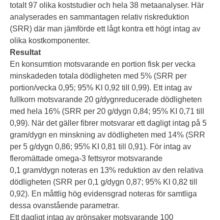
totalt 97 olika koststudier och hela 38 metaanalyser. Här
analyserades en sammantagen relativ riskreduktion
(SRR) där man jämförde ett lågt kontra ett högt intag av
olika kostkomponenter.
Resultat
En konsumtion motsvarande en portion fisk per vecka
minskadeden totala dödligheten med 5% (SRR per
portion/vecka 0,95; 95% KI 0,92 till 0,99). Ett intag av
fullkorn motsvarande 20 g/dygnreducerade dödligheten
med hela 16% (SRR per 20 g/dygn 0,84; 95% KI 0,71 till
0,99). När det gäller fibrer motsvarar ett dagligt intag på 5
gram/dygn en minskning av dödligheten med 14% (SRR
per 5 g/dygn 0,86; 95% KI 0,81 till 0,91). För intag av
fleromättade omega-3 fettsyror motsvarande
0,1 gram/dygn noteras en 13% reduktion av den relativa
dödligheten (SRR per 0,1 g/dygn 0,87; 95% KI 0,82 till
0,92). En måttlig hög evidensgrad noteras för samtliga
dessa ovanstående parametrar.
Ett dagligt intag av grönsaker motsvarande 100