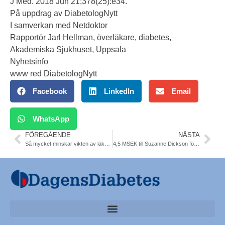
J Med. 2018 Jun 21;378(25):e34.
På uppdrag av DiabetologNytt
I samverkan med Netdoktor
Rapportör Jarl Hellman, överläkare, diabetes,
Akademiska Sjukhuset, Uppsala
Nyhetsinfo
www red DiabetologNytt
Facebook
LinkedIn
Email
WhatsApp
FÖREGÅENDE
NÄSTA
Så mycket minskar vikten av läkemedel. Gastroenterology
4,5 MSEK till Suzanne Dickson för aptitforskning