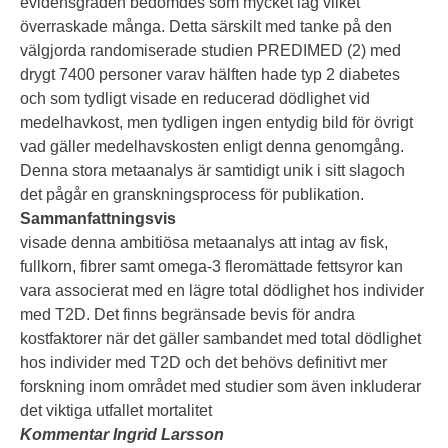
evidensgraden bedömdes som mycket låg vilket
överraskade många. Detta särskilt med tanke på den
välgjorda randomiserade studien PREDIMED (2) med
drygt 7400 personer varav hälften hade typ 2 diabetes
och som tydligt visade en reducerad dödlighet vid
medelhavkost, men tydligen ingen entydig bild för övrigt
vad gäller medelhavskosten enligt denna genomgång.
Denna stora metaanalys är samtidigt unik i sitt slagoch
det pågår en granskningsprocess för publikation.
Sammanfattningsvis
visade denna ambitiösa metaanalys att intag av fisk,
fullkorn, fibrer samt omega-3 fleromättade fettsyror kan
vara associerat med en lägre total dödlighet hos individer
med T2D. Det finns begränsade bevis för andra
kostfaktorer när det gäller sambandet med total dödlighet
hos individer med T2D och det behövs definitivt mer
forskning inom området med studier som även inkluderar
det viktiga utfallet mortalitet
Kommentar Ingrid Larsson