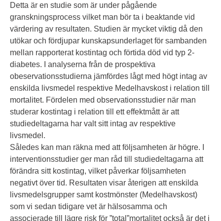
Detta är en studie som är under pågående
granskningsprocess vilket man bör ta i beaktande vid
värdering av resultaten. Studien är mycket viktig då den
utökar och fördjupar kunskapsunderlaget för sambanden
mellan rapporterat kostintag och förtida död vid typ 2-
diabetes. I analyserna från de prospektiva
obeservationsstudierna jämfördes lågt med högt intag av
enskilda livsmedel respektive Medelhavskost i relation till
mortalitet. Fördelen med observationsstudier när man
studerar kostintag i relation till ett effektmått är att
studiedeltagarna har valt sitt intag av respektive
livsmedel.
Således kan man räkna med att följsamheten är högre. I
interventionsstudier ger man råd till studiedeltagarna att
förändra sitt kostintag, vilket påverkar följsamheten
negativt över tid. Resultaten visar återigen att enskilda
livsmedelsgrupper samt kostmönster (Medelhavskost)
som vi sedan tidigare vet är hälsosamma och
associerade till lägre risk för ”total”mortalitet också är det i