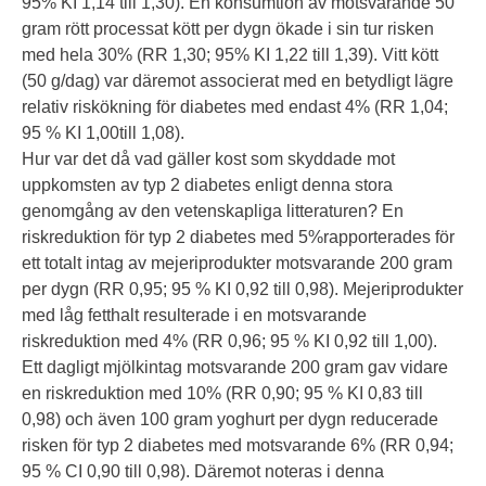
95% KI 1,14 till 1,30). En konsumtion av motsvarande 50
gram rött processat kött per dygn ökade i sin tur risken
med hela 30% (RR 1,30; 95% KI 1,22 till 1,39). Vitt kött
(50 g/dag) var däremot associerat med en betydligt lägre
relativ riskökning för diabetes med endast 4% (RR 1,04;
95 % KI 1,00till 1,08).
Hur var det då vad gäller kost som skyddade mot
uppkomsten av typ 2 diabetes enligt denna stora
genomgång av den vetenskapliga litteraturen? En
riskreduktion för typ 2 diabetes med 5%rapporterades för
ett totalt intag av mejeriprodukter motsvarande 200 gram
per dygn (RR 0,95; 95 % KI 0,92 till 0,98). Mejeriprodukter
med låg fetthalt resulterade i en motsvarande
riskreduktion med 4% (RR 0,96; 95 % KI 0,92 till 1,00).
Ett dagligt mjölkintag motsvarande 200 gram gav vidare
en riskreduktion med 10% (RR 0,90; 95 % KI 0,83 till
0,98) och även 100 gram yoghurt per dygn reducerade
risken för typ 2 diabetes med motsvarande 6% (RR 0,94;
95 % CI 0,90 till 0,98). Däremot noteras i denna