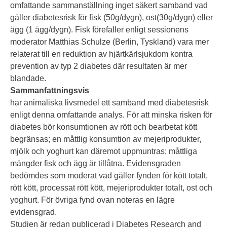
omfattande sammanställning inget säkert samband vad
gäller diabetesrisk för fisk (50g/dygn), ost(30g/dygn) eller
ägg (1 ägg/dygn). Fisk förefaller enligt sessionens
moderator Matthias Schulze (Berlin, Tyskland) vara mer
relaterat till en reduktion av hjärtkärlsjukdom kontra
prevention av typ 2 diabetes där resultaten är mer
blandade.
Sammanfattningsvis
har animaliska livsmedel ett samband med diabetesrisk
enligt denna omfattande analys. För att minska risken för
diabetes bör konsumtionen av rött och bearbetat kött
begränsas; en måttlig konsumtion av mejeriprodukter,
mjölk och yoghurt kan däremot uppmuntras; måttliga
mängder fisk och ägg är tillåtna. Evidensgraden
bedömdes som moderat vad gäller fynden för kött totalt,
rött kött, processat rött kött, mejeriprodukter totalt, ost och
yoghurt. För övriga fynd ovan noteras en lägre
evidensgrad.
Studien är redan publicerad i Diabetes Research and