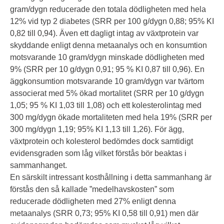
gram/dygn reducerade den totala dödligheten med hela
12% vid typ 2 diabetes (SRR per 100 g/dygn 0,88; 95% KI
0,82 till 0,94). Även ett dagligt intag av växtprotein var
skyddande enligt denna metaanalys och en konsumtion
motsvarande 10 gram/dygn minskade dödligheten med
9% (SRR per 10 g/dygn 0,91; 95 % KI 0,87 till 0,96). En
äggkonsumtion motsvarande 10 gram/dygn var tvärtom
associerat med 5% ökad mortalitet (SRR per 10 g/dygn
1,05; 95 % KI 1,03 till 1,08) och ett kolesterolintag med
300 mg/dygn ökade mortaliteten med hela 19% (SRR per
300 mg/dygn 1,19; 95% KI 1,13 till 1,26). För ägg,
växtprotein och kolesterol bedömdes dock samtidigt
evidensgraden som låg vilket förstås bör beaktas i
sammanhanget.
En särskilt intressant kosthållning i detta sammanhang är
förstås den så kallade ”medelhavskosten” som
reducerade dödligheten med 27% enligt denna
metaanalys (SRR 0,73; 95% KI 0,58 till 0,91) men där