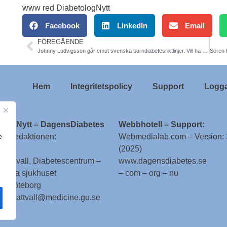
www red DiabetologNytt
Facebook
LinkedIn
Email
FÖREGÅENDE
Johnny Ludvigsson går emot svenska barndiabetesriktlinjer. Vill ha högre HbA1c som behandlingsmål. Debattinlägg
Hem
Integritetspolicy
Support
Logga
ologNytt – DagensDiabetes
Webbhotell – Support:
e
till redaktionen:
Webmedialab.com – Version: 
(2025)
g Attvall, Diabetescentrum –
www.dagensdiabetes.se
enska sjukhuset
– com – org – nu
 – Göteborg
 stig.attvall@medicine.gu.se