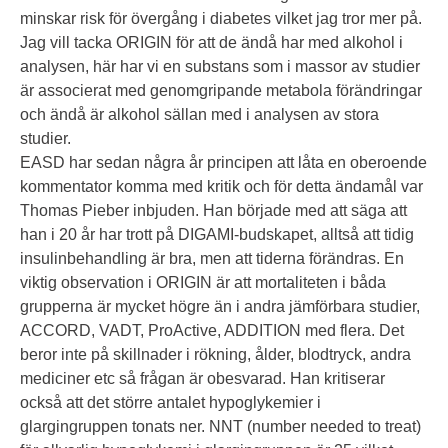
minskar risk för övergång i diabetes vilket jag tror mer på.
Jag vill tacka ORIGIN för att de ändå har med alkohol i
analysen, här har vi en substans som i massor av studier
är associerat med genomgripande metabola förändringar
och ändå är alkohol sällan med i analysen av stora
studier.
EASD har sedan några år principen att låta en oberoende
kommentator komma med kritik och för detta ändamål var
Thomas Pieber inbjuden. Han började med att säga att
han i 20 år har trott på DIGAMI-budskapet, alltså att tidig
insulinbehandling är bra, men att tiderna förändras. En
viktig observation i ORIGIN är att mortaliteten i båda
grupperna är mycket högre än i andra jämförbara studier,
ACCORD, VADT, ProActive, ADDITION med flera. Det
beror inte på skillnader i rökning, ålder, blodtryck, andra
mediciner etc så frågan är obesvarad. Han kritiserar
också att det större antalet hypoglykemier i
glargingruppen tonats ner. NNT (number needed to treat)