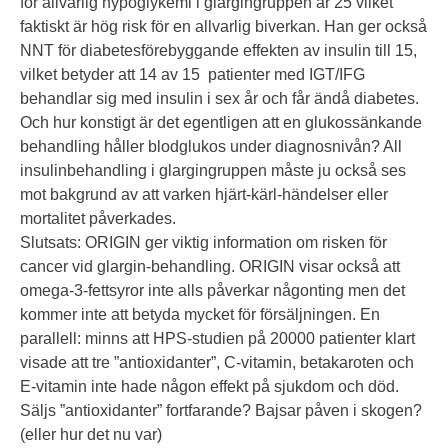
för allvarlig hypoglykemi i glargingruppen är 25 vilket
faktiskt är hög risk för en allvarlig biverkan. Han ger också
NNT för diabetesförebyggande effekten av insulin till 15,
vilket betyder att 14 av 15 patienter med IGT/IFG
behandlar sig med insulin i sex år och får ändå diabetes.
Och hur konstigt är det egentligen att en glukossänkande
behandling håller blodglukos under diagnosnivån? All
insulinbehandling i glargingruppen måste ju också ses
mot bakgrund av att varken hjärt-kärl-händelser eller
mortalitet påverkades.
Slutsats: ORIGIN ger viktig information om risken för
cancer vid glargin-behandling. ORIGIN visar också att
omega-3-fettsyror inte alls påverkar någonting men det
kommer inte att betyda mycket för försäljningen. En
parallell: minns att HPS-studien på 20000 patienter klart
visade att tre ”antioxidanter”, C-vitamin, betakaroten och
E-vitamin inte hade någon effekt på sjukdom och död.
Säljs ”antioxidanter” fortfarande? Bajsar påven i skogen?
(eller hur det nu var)