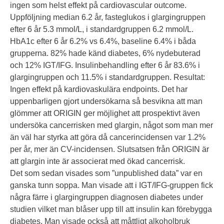
ingen som helst effekt på cardiovascular outcome.
Uppföljning median 6.2 år, fasteglukos i glargingruppen
efter 6 år 5.3 mmol/L, i standardgruppen 6.2 mmol/L.
HbA1c efter 6 år 6.2% vs 6.4%, baseline 6.4% i båda
grupperna. 82% hade känd diabetes, 6% nydebuterad
och 12% IGT/IFG. Insulinbehandling efter 6 år 83.6% i
glargingruppen och 11.5% i standardgruppen. Resultat:
Ingen effekt på kardiovaskulära endpoints. Det har
uppenbarligen gjort undersökarna så besvikna att man
glömmer att ORIGIN ger möjlighet att prospektivt även
undersöka cancerrisken med glargin, något som man mer
än väl har styrka att göra då cancerincidensen var 1.2%
per år, mer än CV-incidensen. Slutsatsen från ORIGIN är
att glargin inte är associerat med ökad cancerrisk.
Det som sedan visades som ”unpublished data” var en
ganska tunn soppa. Man visade att i IGT/IFG-gruppen fick
några färre i glargingruppen diagnosen diabetes under
studien vilket man blåser upp till att insulin kan förebygga
diabetes. Man visade också att måttligt alkoholbruk