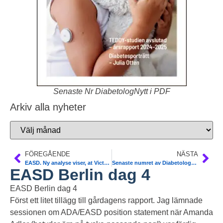
Senaste Nr DiabetologNytt i PDF
Arkiv alla nyheter
FÖREGÅENDE
NÄSTA
EASD. Ny analyse viser, at Victoza® (liraglutid) har større effekt ved tidlig brug i behandling af type 2-diabetes
Senaste numret av DiabetologNytt finns nu ute på www
EASD Berlin dag 4
EASD Berlin dag 4
Först ett litet tillägg till gårdagens rapport. Jag lämnade
sessionen om ADA/EASD position statement när Amanda