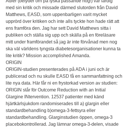
Adler (betyder örn på tyska passande nog!) var färdig
med sin kritik och missade därmed slutorden från David
Matthews, EASD, som uppenbarligen varit mycket
upprörd över kritiken och inte alls tyckte hon hade rätt att
ens framföra den. Jag har sett David Matthews sitta i
publiken och ställa sig upp och skälla på en föreläsare
mitt under framförandet så jag är inte förvånad men nog
ska väl världens tyngsta diabetesorganisationer kunna ta
lite kritik? Mission accomplished Amanda.
ORIGIN
ORIGIN-studien presenterades på ADA i juni och är
publicerad och nu skulle EASD få en sammanfattning och
lite nya data. Här får ni en frystorkad version av studien:
ORIGIN står för Outcome Reduction with an Initial
Glargine INtervention. 12537 patienter med känd
hjärtkärlsjukdom randomiserades till a) glargin eller
standardbehandling b)omega-3-fettsyra eller
standardbehandling. Glarginstudien öppen, omega-3
placebokontrollerad. Jag lämnar omega-3-delen, visade