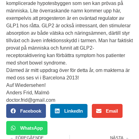
komplicerade hypotesbyggen som sen kan prövas på
människa. Lite överraskande namn kommer upp här,
exempelvis att progesteron är en oväntad regulator av
GLP1 hos råtta. GLP2 är också intressant, den stimulerar
absorption av både vätska och näringsämnen, därtill styr
tillväxt och även infektionsskydd i tarmen. Man har faktiskt
provat på människa och funnit att GLP2-
receptoraktivering kan förbättra symptom hos patienter
med short bowel syndrome.
Därmed är mitt uppdrag över för detta år, om makterna är
med oss ses vi i Barcelona 2013!
Auf Wiedersehen!
Anders Frid, Malmö
doctor.frid@gmail.com
Facebook
LinkedIn
Email
WhatsApp
FÖREGÅENDE
NÄSTA