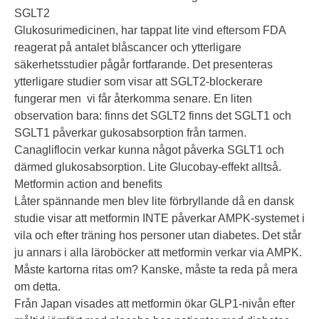
SGLT2
Glukosurimedicinen, har tappat lite vind eftersom FDA
reagerat på antalet blåscancer och ytterligare
säkerhetsstudier pågår fortfarande. Det presenteras
ytterligare studier som visar att SGLT2-blockerare
fungerar men vi får återkomma senare. En liten
observation bara: finns det SGLT2 finns det SGLT1 och
SGLT1 påverkar gukosabsorption från tarmen.
Canagliflocin verkar kunna något påverka SGLT1 och
därmed glukosabsorption. Lite Glucobay-effekt alltså.
Metformin action and benefits
Låter spännande men blev lite förbryllande då en dansk
studie visar att metformin INTE påverkar AMPK-systemet i
vila och efter träning hos personer utan diabetes. Det står
ju annars i alla läroböcker att metformin verkar via AMPK.
Måste kartorna ritas om? Kanske, måste ta reda på mera
om detta.
Från Japan visades att metformin ökar GLP1-nivån efter