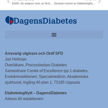
EASD. Ny analyse viser, at Victoza® (liraglutid) har større effekt ved tidlig brug i behandling af type 2-diabetes
Senaste numret av DiabetologNytt finns nu ute på www
Ansvarig utgivare och Ordf SFD
Jarl Hellman
Överläkare, Processledare Diabetes
Samordnare Centre of Excellence typ 1 diabetes,
Endokrinsektionen, Specialmedicin, Akademiska
sjukhuset, Ingång 40 plan 1, 75185 Uppsala
DiabetologNytt – DagensDiabetes
Adress till redaktionen: