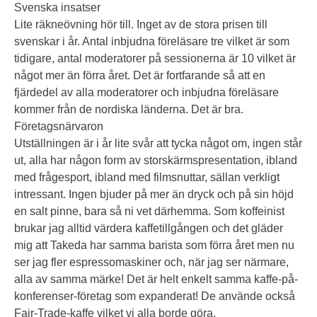
Svenska insatser
Lite räkneövning hör till. Inget av de stora prisen till
svenskar i år. Antal inbjudna föreläsare tre vilket är som
tidigare, antal moderatorer på sessionerna är 10 vilket är
något mer än förra året. Det är fortfarande så att en
fjärdedel av alla moderatorer och inbjudna föreläsare
kommer från de nordiska länderna. Det är bra.
Företagsnärvaron
Utställningen är i år lite svår att tycka något om, ingen står
ut, alla har någon form av storskärmspresentation, ibland
med frågesport, ibland med filmsnuttar, sällan verkligt
intressant. Ingen bjuder på mer än dryck och på sin höjd
en salt pinne, bara så ni vet därhemma. Som koffeinist
brukar jag alltid värdera kaffetillgången och det gläder
mig att Takeda har samma barista som förra året men nu
ser jag fler espressomaskiner och, när jag ser närmare,
alla av samma märke! Det är helt enkelt samma kaffe-på-
konferenser-företag som expanderat! De använde också
Fair-Trade-kaffe vilket vi alla borde göra.