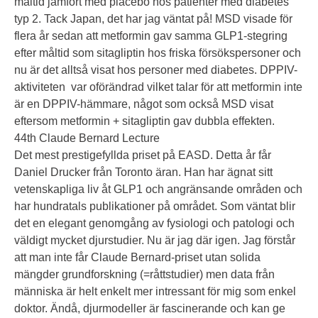
måltid jämfört med placebo hos patienter med diabetes
typ 2. Tack Japan, det har jag väntat på! MSD visade för
flera år sedan att metformin gav samma GLP1-stegring
efter måltid som sitagliptin hos friska försökspersoner och
nu är det alltså visat hos personer med diabetes. DPPIV-
aktiviteten var oförändrad vilket talar för att metformin inte
är en DPPIV-hämmare, något som också MSD visat
eftersom metformin + sitagliptin gav dubbla effekten.
44th Claude Bernard Lecture
Det mest prestigefyllda priset på EASD. Detta år får
Daniel Drucker från Toronto äran. Han har ägnat sitt
vetenskapliga liv åt GLP1 och angränsande områden och
har hundratals publikationer på området. Som väntat blir
det en elegant genomgång av fysiologi och patologi och
väldigt mycket djurstudier. Nu är jag där igen. Jag förstår
att man inte får Claude Bernard-priset utan solida
mängder grundforskning (=råttstudier) men data från
människa är helt enkelt mer intressant för mig som enkel
doktor. Ändå, djurmodeller är fascinerande och kan ge