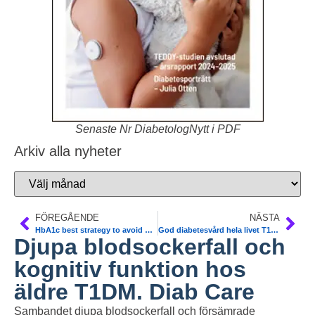
Senaste Nr DiabetologNytt i PDF
Arkiv alla nyheter
FÖREGÅENDE
NÄSTA
HbA1c best strategy to avoid CVD in T1DM. DCCT/EDIC. Diab Care
God diabetesvård hela livet T1DM. Nationella Diabetes Teamet
Djupa blodsockerfall och
kognitiv funktion hos
äldre T1DM. Diab Care
Sambandet djupa blodsockerfall och försämrade