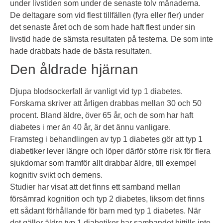
under livstiden som under de senaste tolv månaderna.
De deltagare som vid flest tillfällen (fyra eller fler) under
det senaste året och de som hade haft flest under sin
livstid hade de sämsta resultaten på testerna. De som inte
hade drabbats hade de bästa resultaten.
Den åldrade hjärnan
Djupa blodsockerfall är vanligt vid typ 1 diabetes.
Forskarna skriver att årligen drabbas mellan 30 och 50
procent. Bland äldre, över 65 år, och de som har haft
diabetes i mer än 40 år, är det ännu vanligare.
Framsteg i behandlingen av typ 1 diabetes gör att typ 1
diabetiker lever längre och löper därför större risk för flera
sjukdomar som framför allt drabbar äldre, till exempel
kognitiv svikt och demens.
Studier har visat att det finns ett samband mellan
försämrad kognition och typ 2 diabetes, liksom det finns
ett sådant förhållande för barn med typ 1 diabetes. När
det gäller äldre typ 1 diabetiker har sambandet hittills inte