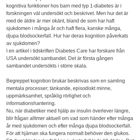
kognitiva funktioner hos barn med typ 1-diabetes är i
forskningen väl undersökt och beskrivet. Men hur det är
med de äldre är mer okänt, bland de som har haft
sjukdomen i många år och haft flera, kanske många,
djupa blodsockerfall. Hur har deras kognition påverkats
av sjukdomen?
I en artikel i tidskriften Diabetes Care har forskare från
USA undersökt sambandet. Det är första gången
sambandet undersökts i större skala.
Begreppet kognition brukar beskrivas som en samling
mentala processer; tänkande, episodiskt minne,
uppmärksamhet, språklig rörlighet och
informationshantering.
Nu, när diabetiker med hjälp av insulin överlever längre,
blir frågan alltmer aktuell om vad som händer efter många
år med sjukdomen och efter många djupa blodsockerfall.
För att hjärnan ska fungera normalt behöver den glukos.