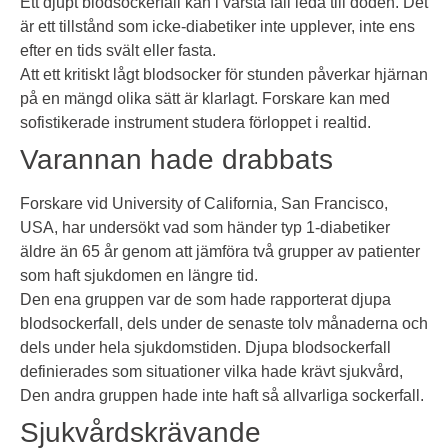
Ett djupt blodsockerfall kan i värsta fall leda till döden. Det
är ett tillstånd som icke-diabetiker inte upplever, inte ens
efter en tids svält eller fasta.
Att ett kritiskt lågt blodsocker för stunden påverkar hjärnan
på en mängd olika sätt är klarlagt. Forskare kan med
sofistikerade instrument studera förloppet i realtid.
Varannan hade drabbats
Forskare vid University of California, San Francisco,
USA, har undersökt vad som händer typ 1-diabetiker
äldre än 65 år genom att jämföra två grupper av patienter
som haft sjukdomen en längre tid.
Den ena gruppen var de som hade rapporterat djupa
blodsockerfall, dels under de senaste tolv månaderna och
dels under hela sjukdomstiden. Djupa blodsockerfall
definierades som situationer vilka hade krävt sjukvård,
Den andra gruppen hade inte haft så allvarliga sockerfall.
Sjukvårdskrävande