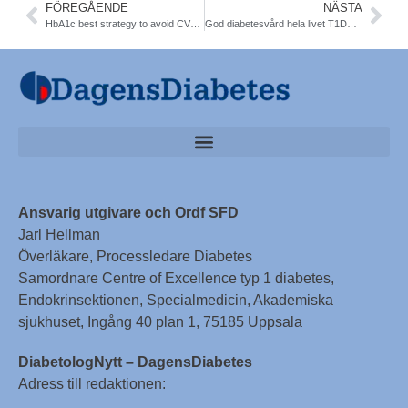
FÖREGÅENDE
NÄSTA
HbA1c best strategy to avoid CVD in T1DM. DCCT/EDIC. Diab Care
God diabetesvård hela livet T1DM. Nationella Diabetes Teamet
Ansvarig utgivare och Ordf SFD
Jarl Hellman
Överläkare, Processledare Diabetes
Samordnare Centre of Excellence typ 1 diabetes,
Endokrinsektionen, Specialmedicin, Akademiska
sjukhuset, Ingång 40 plan 1, 75185 Uppsala
DiabetologNytt – DagensDiabetes
Adress till redaktionen: